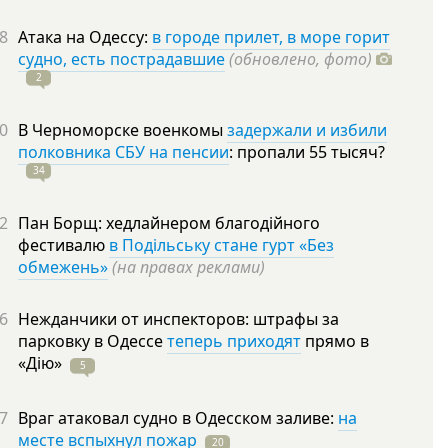
8
Атака на Одессу:
в городе прилет, в море горит
судно, есть пострадавшие
(обновлено, фото)
2
0
В Черноморске военкомы
задержали и избили
полковника СБУ на пенсии
: пропали 55
тысяч?
34
2
Пан Борщ: хедлайнером благодійного
фестивалю
в Подільську стане гурт «Без
обмежень»
(на правах реклами)
6
Нежданчики от инспекторов: штрафы за
парковку в Одессе
теперь приходят
прямо в
«Дію»
5
7
Враг атаковал судно в Одесском заливе:
на
месте вспыхнул пожар
20