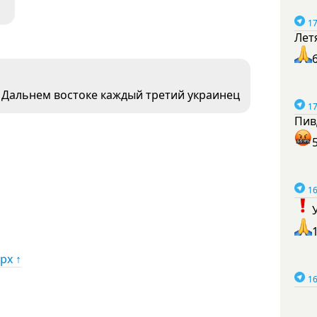
17
Лет
 Дальнем востоке каждый третий украинец
17
Пив
16
рх ↑
16