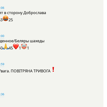
:06
ят в сторону Доброслава
63
25
:00
денное/Беляры шахеды
50
45
1
1
:59
Увага. ПОВІТРЯНА ТРИВОГА
1
:36