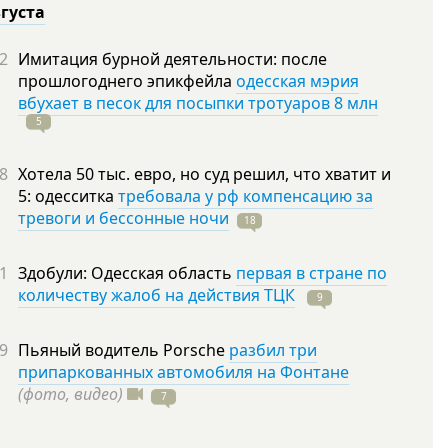
вгуста
2
Имитация бурной деятельности: после
прошлогоднего эпикфейла
одесская мэрия
вбухает в песок для посыпки тротуаров 8 млн
5
8
Хотела 50 тыс. евро, но суд решил, что хватит и
5: одесситка
требовала у рф компенсацию за
тревоги и бессонные ночи
18
1
Здобули: Одесская область
первая в стране по
количеству жалоб на действия ТЦК
9
9
Пьяный водитель Porsche
разбил три
припаркованных автомобиля на Фонтане
(фото, видео)
7