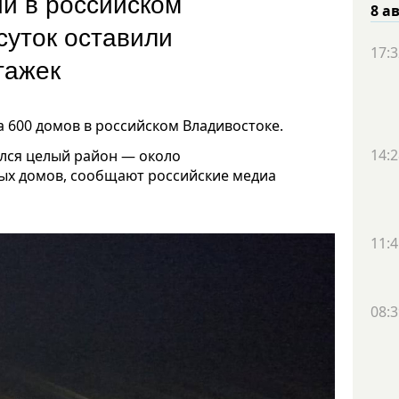
ии в российском
8 а
суток оставили
17:3
тажек
а 600 домов в российском Владивостоке.
14:2
ался целый район — около
ных домов, сообщают российские медиа
11:4
08:3