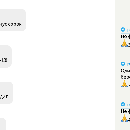
нус сорок
17
Не 
-13!
17
Оди
бер
дит.
17
Не 