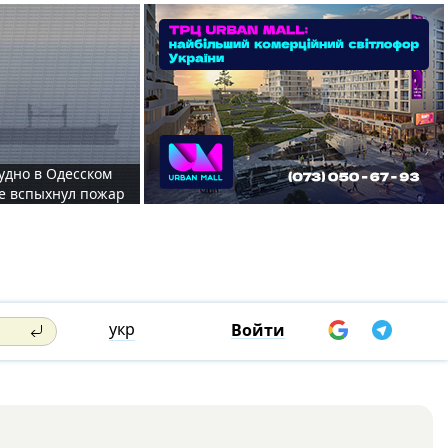
судно в Одесском
те вспыхнул пожар
укр
Войти