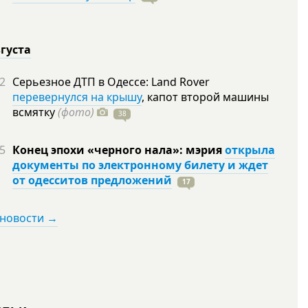
вгуста
2
Серьезное ДТП в Одессе: Land Rover
перевернулся на крышу
, капот второй машины
всмятку
(фото)
38
5
Конец эпохи «черного нала»: мэрия
открыла
документы по электронному билету и ждет
от одесситов предложений
17
 новости →