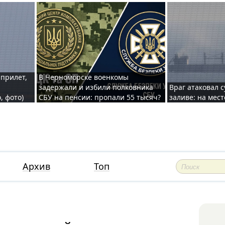
 прилет,
В Черноморске военкомы
задержали и избили полковника
Враг атаковал 
, фото)
СБУ на пенсии: пропали 55 тысяч?
заливе: на мес
Архив
Топ