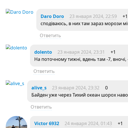
Daro Doro
23 января 2024, 22:59
+1
сподіваюсь, в них там зараз морози мі
Ответить
dolento
23 января 2024, 23:31
+1
На поточному тижні, вдень там -7, вночі, 
Ответить
alive_s
23 января 2024, 23:32
0
Байден уже через Тихий океан шорох наво
Ответить
Victor 6932
24 января 2024, 01:43
+1