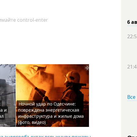
майте control-enter
6 а
22:5
21:4
Все
:
Ночной удар по Одесчине:
а и
повреждена энергетическая
ал
инфраструктура и жилые дома
(фото, видео)
на энергообъектах вспыхнули пожары,