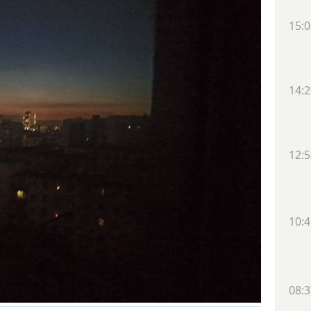
15:0
14:2
12:5
10:4
08:3