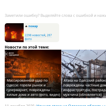
Заметили ошибку? Выделяйте слова с ошибкой и нажи
🔥
пожар
2298 новостей
,
287
фото
Новости по этой теме:
Массированный удар по
Атака на Одесский район
Одессе: горели рынок и
повреждены частные дом
супермаркет, повреждены
инфраструктура, пострад
жилые дома и авто (фото, видео)
мужчина (обновляется)
11 декабря 2025:
Ночная атака на Одесскую область: 