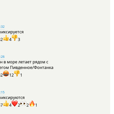
:32
фиксируется
32
4
3
:26
н в море летает рядом с
егом Пивденное/Фонтанка
32
12
1
:15
фиксируются
47
4
2
2
1