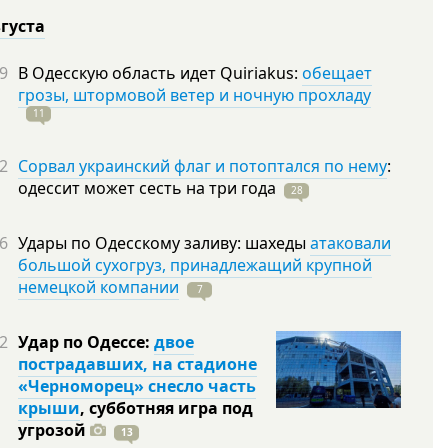
вгуста
9
В Одесскую область идет Quiriakus:
обещает
грозы, штормовой ветер и ночную прохладу
11
2
Сорвал украинский флаг и потоптался по нему
:
одессит может сесть на три
года
28
6
Удары по Одесскому заливу: шахеды
атаковали
большой сухогруз, принадлежащий крупной
немецкой компании
7
2
Удар по Одессе:
двое
пострадавших, на стадионе
«Черноморец» снесло часть
крыши
, субботняя игра под
угрозой
13