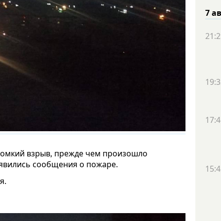
7 а
21:2
19:3
17:4
ромкий взрыв, прежде чем произошло
оявились сообщения о пожаре.
15:4
я.