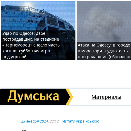
Удар по Одессе: двое
пострадавших, на стадионе
«Черноморец» снесло часть
Атака на Одессу: в городе
крыши, субботняя игра
в море горит судно, есть
под угрозой
пострадавшие (обновлено
Материалы
23 января 2024
, 22:12
Читати українською