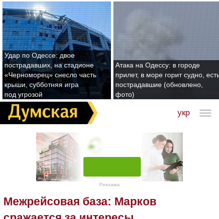
Удар по Одессе: двое
пострадавших, на стадионе
Атака на Одессу: в городе
«Черноморец» снесло часть
прилет, в море горит судно, ест
крыши, субботняя игра
пострадавшие (обновлено,
под угрозой
фото)
укр
Реклама
Межрейсовая база: Марков
сражается за интересы