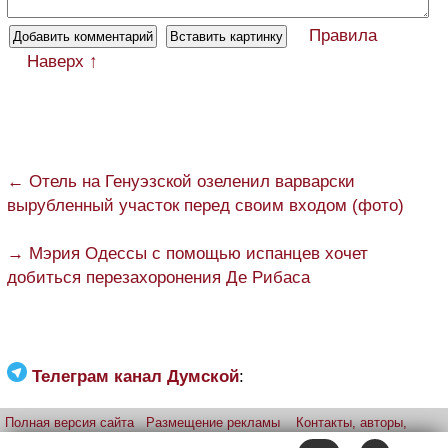
Правила
Наверх ↑
← Отель на Генуэзской озеленил варварски
вырубленный участок перед своим входом (фото)
→ Мэрия Одессы с помощью испанцев хочет
добиться перезахоронения Де Рибаса
Телеграм канал Думской
:
Полная версия сайта
Размещение рекламы
Контакты, авторы,
редакция
Telegram-канал
Приложение:
iPhone
Android