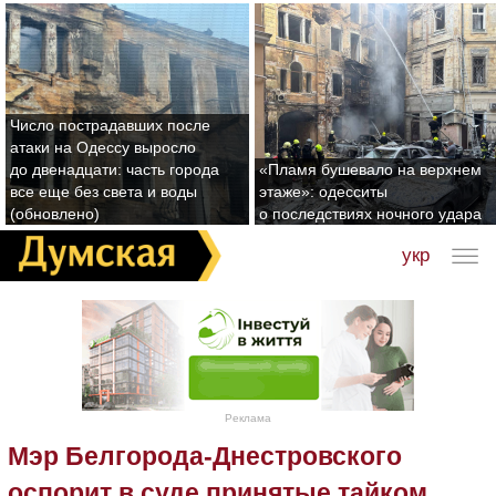
Число пострадавших после
атаки на Одессу выросло
до двенадцати: часть города
«Пламя бушевало на верхнем
все еще без света и воды
этаже»: одесситы
(обновлено)
о последствиях ночного удара
укр
Реклама
Мэр Белгорода-Днестровского
оспорит в суде принятые тайком