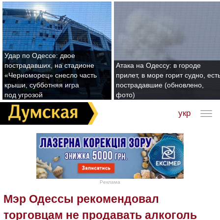
Удар по Одессе: двое
пострадавших, на стадионе
Атака на Одессу: в городе
«Черноморец» снесло часть
прилет, в море горит судно, ест
крыши, субботняя игра
пострадавшие (обновлено,
под угрозой
фото)
укр
Реклама
Мэр Одессы рекомендовал
торговцам не продавать алкоголь