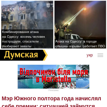
Комбинировання атака
на Одессу: восемь человек
пострадали, спасатели
Атака на Одессу: в городе
разбирают завалы
слышны взрывы, работает ПВО
укр
Реклама
Мэр Южного полтора года начислял
себе премии: ситуацией займутся