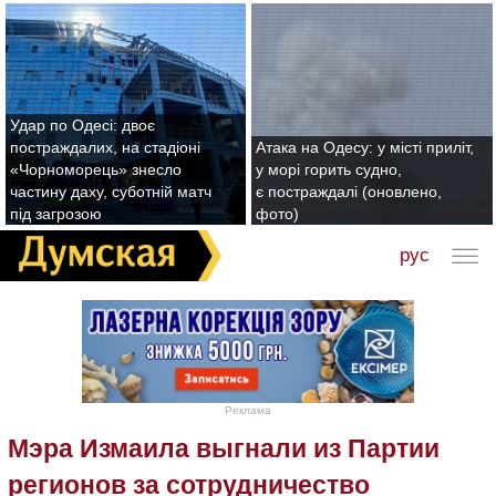
Удар по Одесі: двоє
постраждалих, на стадіоні
Атака на Одесу: у місті приліт,
«Чорноморець» знесло
у морі горить судно,
частину даху, суботній матч
є постраждалі (оновлено,
під загрозою
фото)
рус
Реклама
Мэра Измаила выгнали из Партии
регионов за сотрудничество