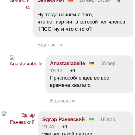
Semeon-94
18 вер, 17:50
0
Ну тогда начнём с того,
что нет партии, в которой нет членов
КПСС, ну и что с того?
Відповісти
Anastasiabelle
18 вер,
18:13
+1
Приспособленцев во все
времена хватало.
Відповісти
Эдгар Раневский
18 вер,
21:43
+1
уже нет такой партии