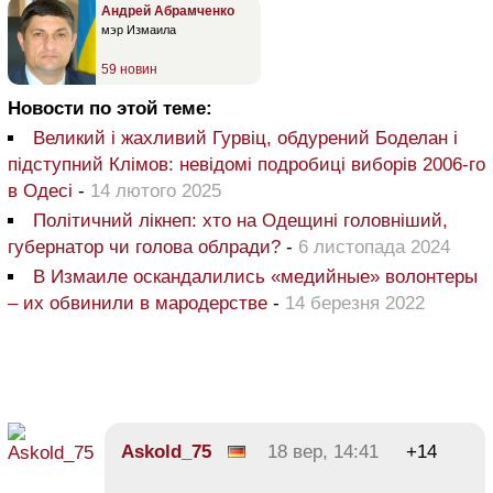
Андрей Абрамченко
мэр Измаила
59 новин
Новости по этой теме:
Великий і жахливий Гурвіц, обдурений Боделан і
підступний Клімов: невідомі подробиці виборів 2006-го
в Одесі
-
14 лютого 2025
Політичний лікнеп: хто на Одещині головніший,
губернатор чи голова облради?
-
6 листопада 2024
В Измаиле оскандалились «медийные» волонтеры
– их обвинили в мародерстве
-
14 березня 2022
Askold_75
18 вер, 14:41
+14