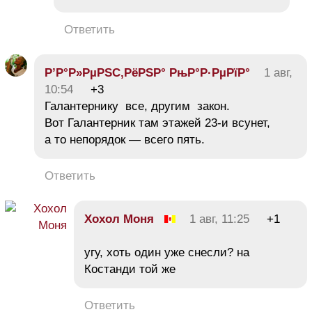
Ответить
Р’Р°Р»РµРЅС‚РёРЅР° РњР°Р·РµРїР°
1 авг,
10:54
+3
Галантернику все, другим закон.
Вот Галантерник там этажей 23-и всунет,
а то непорядок — всего пять.
Ответить
Хохол Моня
1 авг, 11:25
+1
угу, хоть один уже снесли? на
Костанди той же
Ответить