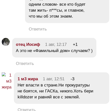
одним словом- все кто будет
там жить- п***сы, и главное,
что мы об этом знаем.
Ответить
отец Иосиф
1 авг, 12:17
+1
А это не «Фамильный дом» случаем? )
Ответить
1 м3 жира
1 авг, 12:51
-3
Нет власти в стране.Ни прокуратуры
не боятся, ни ГАСКа, никого.Хоть бери
killdozer и равняй все с землей.
Ответить