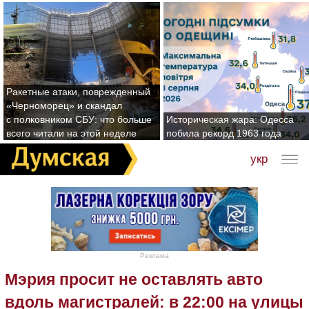
Ракетные атаки, поврежденный
«Черноморец» и скандал
с полковником СБУ: что больше
Историческая жара: Одесса
всего читали на этой неделе
побила рекорд 1963 года
укр
Реклама
Мэрия просит не оставлять авто
вдоль магистралей: в 22:00 на улицы