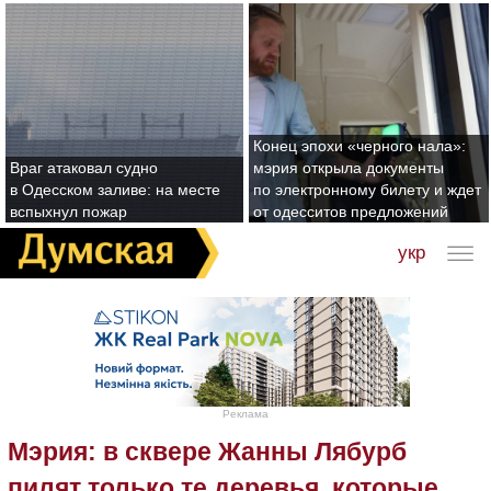
Конец эпохи «черного нала»:
Враг атаковал судно
мэрия открыла документы
в Одесском заливе: на месте
по электронному билету и ждет
вспыхнул пожар
от одесситов предложений
укр
Реклама
Мэрия: в сквере Жанны Лябурб
пилят только те деревья, которые