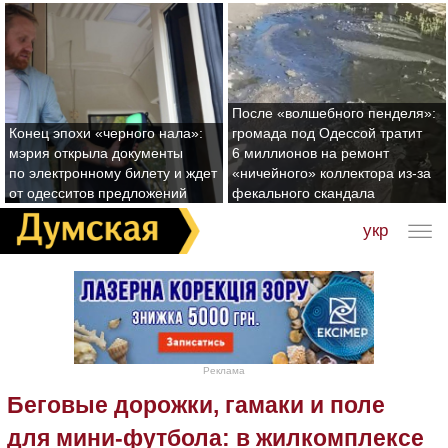
После «волшебного пенделя»:
Конец эпохи «черного нала»:
громада под Одессой тратит
мэрия открыла документы
6 миллионов на ремонт
по электронному билету и ждет
«ничейного» коллектора из-за
от одесситов предложений
фекального скандала
укр
Реклама
Беговые дорожки, гамаки и поле
для мини-футбола: в жилкомплексе