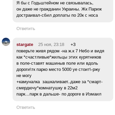
Я бы с Годьштейном не связывалась,
он даже не гражданин Украины. Жк Париж
достраивал-сбил доплаты по 20к с носа
Ответить
stargate
25 ноя, 23:18
+3
поверьте живя рядом -на ж.к 7 Небо и видя
как *счастливые*жильцы этих курятников
в поле-ставят машиныв поле или вдоль
дороги\тк парко место 5000 уе стоит\-ржу
не могу
+камуналка зашкаливает..даже за *смарт-
смердючу*комнатушку в 22м2
парк…парк в дальше- по дороге в Измаил
Ответить