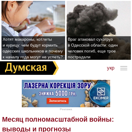
Хотят макароны, котлеты
Враг атаковал сухогруз
и курицу: чем будут кормить
в Одесской области: один
одесских школьников и почему
человек погиб, еще трое
к началу года могут не успеть?
пострадали
укр
Реклама
Месяц полномасштабной войны:
выводы и прогнозы