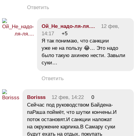
Ответить
Ой_Не_надо-ля-ля....
12 фев,
14:17
+5
Я так понимаю, что санкции
уже не на пользу 😂… Это надо
было такую ахинею нести. Завыли
суки…
Ответить
Borisss
12 фев, 14:22
0
Сейчас под руководством Байдена-
паРаша поймёт, что шутки кончены.И
поток остановят.И санкции наложат
на окружение карлика.В Самару суки
будут ехать на отдых, покупать