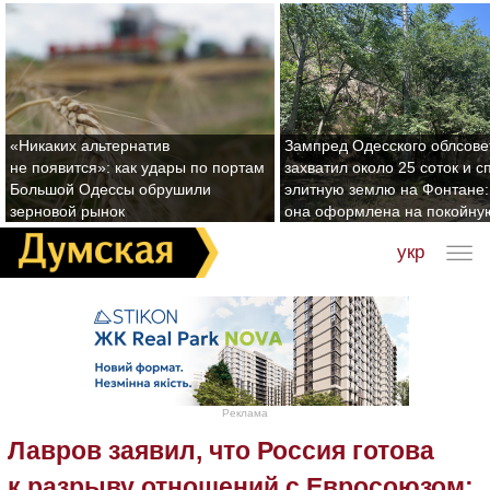
«Никаких альтернатив
Зампред Одесского облсове
не появится»: как удары по портам
захватил около 25 соток и с
Большой Одессы обрушили
элитную землю на Фонтане:
зерновой рынок
она оформлена на покойну
укр
Реклама
Лавров заявил, что Россия готова
к разрыву отношений с Евросоюзом: