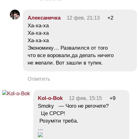
Алексанечка
12 фев, 21:13
+2
Ха-ха-ха
Ха-ха-ха
Ха-ха-ха
Экономику… Развалился от того
что все воровали,да делать ничего
не желали. Вот зашли в тупик.
Ответить
Kol-o-Bok
12 фев, 15:15
+9
Smoky — Чого не регочете?
Це СРСР!
Розуміти треба.
…