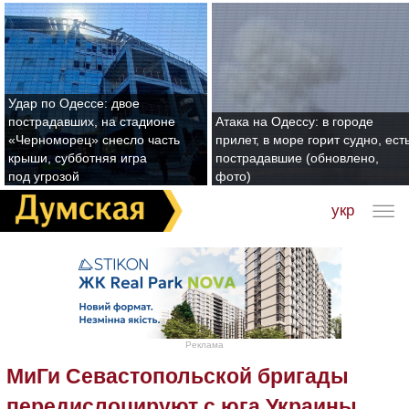
Удар по Одессе: двое
пострадавших, на стадионе
Атака на Одессу: в городе
«Черноморец» снесло часть
прилет, в море горит судно, ест
крыши, субботняя игра
пострадавшие (обновлено,
под угрозой
фото)
укр
Реклама
МиГи Севастопольской бригады
передислоцируют с юга Украины