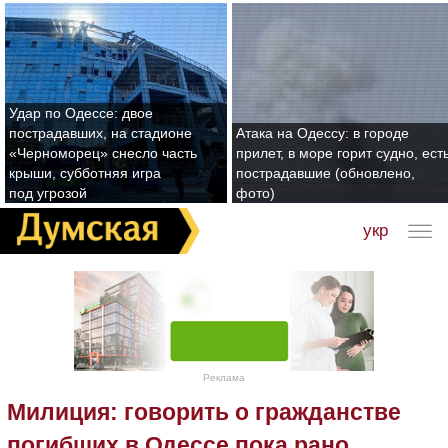
Удар по Одессе: двое
пострадавших, на стадионе
Атака на Одессу: в городе
«Черноморец» снесло часть
прилет, в море горит судно, ест
крыши, субботняя игра
пострадавшие (обновлено,
под угрозой
фото)
укр
Реклама
Милиция: говорить о гражданстве
погибших в Одессе пока рано