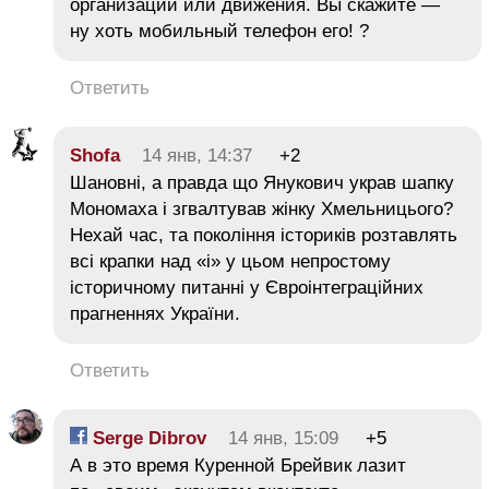
организации или движения. Вы скажите —
ну хоть мобильный телефон его! ?
Ответить
Shofa
14 янв, 14:37
+2
Шановні, а правда що Янукович украв шапку
Мономаха і згвалтував жінку Хмельницього?
Нехай час, та покоління істориків розтавлять
всі крапки над «і» у цьом непростому
історичному питанні у Євроінтеграційних
прагненнях України.
Ответить
Serge Dibrov
14 янв, 15:09
+5
А в это время Куренной Брейвик лазит