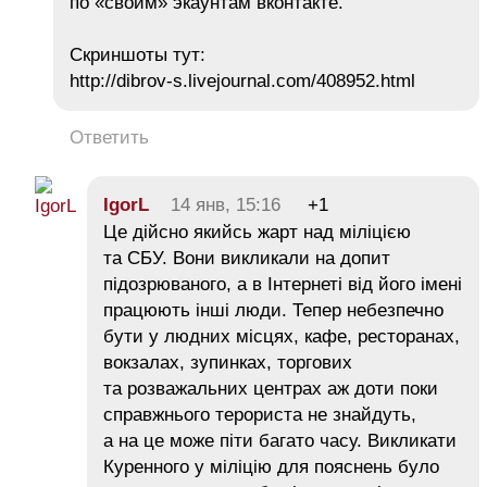
по «своим» экаунтам вконтакте.
Скриншоты тут:
http://dibrov-s.livejournal.com/408952.html
Ответить
IgorL
14 янв, 15:16
+1
Це дійсно якийсь жарт над міліцією
та СБУ. Вони викликали на допит
підозрюваного, а в Інтернеті від його імені
працюють інші люди. Тепер небезпечно
бути у людних місцях, кафе, ресторанах,
вокзалах, зупинках, торгових
та розважальних центрах аж доти поки
справжнього терориста не знайдуть,
а на це може піти багато часу. Викликати
Куренного у міліцію для пояснень було