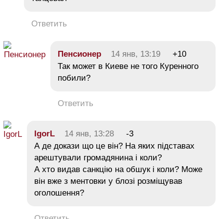
Ответить
Пeнсионеp
14 янв, 13:19
+10
Так может в Киеве не того Куренного
побили?
Ответить
IgorL
14 янв, 13:28
-3
А де докази що це він? На яких підставах
арештували громадянина і коли?
А хто видав санкцію на обшук і коли? Може
він вже з ментовки у блозі розміщував
оголошення?
Ответить