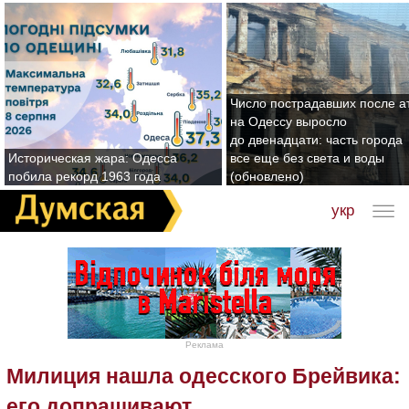
Число пострадавших после а
на Одессу выросло
до двенадцати: часть города
Историческая жара: Одесса
все еще без света и воды
побила рекорд 1963 года
(обновлено)
укр
Реклама
Милиция нашла одесского Брейвика:
его допрашивают