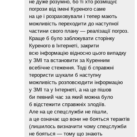
не дуже розумно, бо ті хто розміщує
погрози від імені Куреного саме
на це і розраховували і тепер мають
можливість переходити до наступної
частини свого плану — реалізації погроз.
Краще б було заблокувати сторінку
Куреного в Інтернеті, закрити
всю інформацію відносно цього випадку
у ЗМІ та встановити за Куренним
всебічне стеження. Тоді б справжні
терористи шукали б наступну
можливість розповсюдити інформацію
у ЗМІ та у Інтернеті, а на це пішов
би певний час за який можна було
б відстежити справжніх злодіїв.
Але на це спецслужби не пішли,
а це означає що вони не бояться терактів
(лишилось визначити чому спецслужби
не бояться — тому що знають