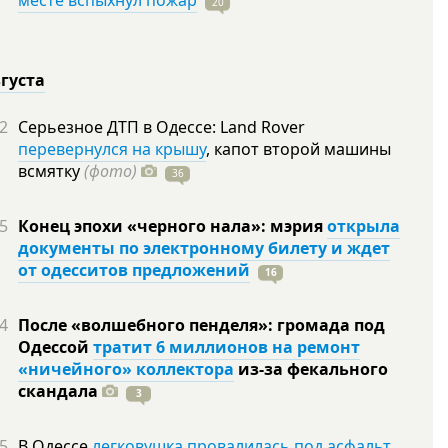
месте вспыхнул пожар
20
вгуста
2
Серьезное ДТП в Одессе: Land Rover
перевернулся на крышу
, капот второй машины
всмятку
(фото)
36
5
Конец эпохи «черного нала»: мэрия
открыла
документы по электронному билету и ждет
от одесситов предложений
16
4
После «волшебного пенделя»: громада под
Одессой
тратит 6 миллионов на ремонт
«ничейного» коллектора
из-за фекального
скандала
3
5
В Одессе
легковушка провалилась под асфальт