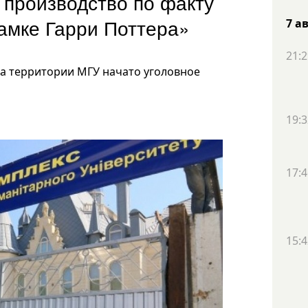
 производство по факту
замке Гарри Поттера»
7 а
21:2
а территории МГУ начато уголовное
19:3
17:4
15:4