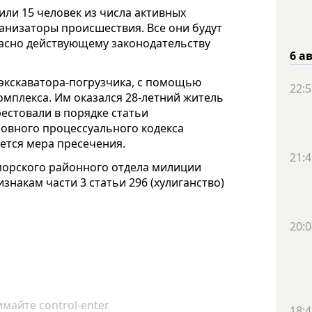
ли 15 человек из числа активных
анизаторы происшествия. Все они будут
ласно действующему законодательству
6 а
 экскаватора-погрузчика, с помощью
22:5
омплекса. Им оказался 28-летний житель
естовали в порядке статьи
овного процессуального кодекса
ается мера пресечения.
21:4
морского районного отдела милиции
знакам части 3 статьи 296 (хулиганство)
20:0
майте control-enter
18:4