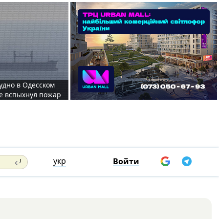
судно в Одесском
те вспыхнул пожар
укр
Войти