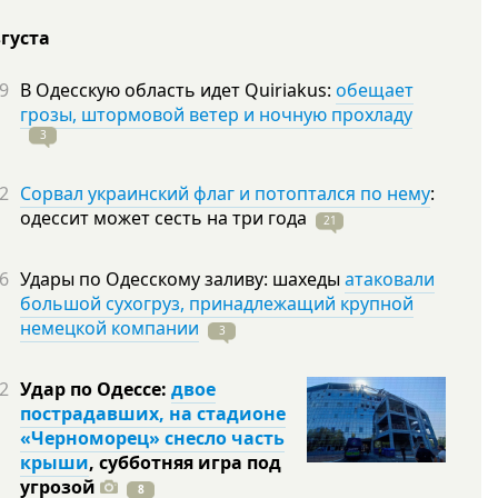
вгуста
9
В Одесскую область идет Quiriakus:
обещает
грозы, штормовой ветер и ночную прохладу
3
2
Сорвал украинский флаг и потоптался по нему
:
одессит может сесть на три
года
21
6
Удары по Одесскому заливу: шахеды
атаковали
большой сухогруз, принадлежащий крупной
немецкой компании
3
2
Удар по Одессе:
двое
пострадавших, на стадионе
«Черноморец» снесло часть
крыши
, субботняя игра под
угрозой
8