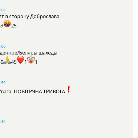
:06
ят в сторону Доброслава
63
25
:00
денное/Беляры шахеды
50
45
1
1
:59
Увага. ПОВІТРЯНА ТРИВОГА
1
:36