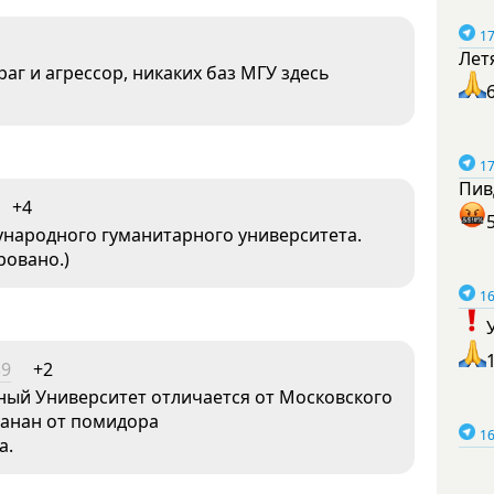
17
Лет
аг и агрессор, никаких баз МГУ здесь
17
Пив
+4
народного гуманитарного университета.
ровано.)
16
39
+2
ый Университет отличается от Московского
банан от помидора
16
а.