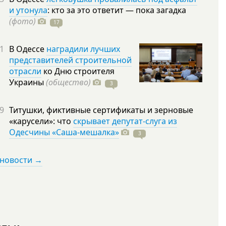
и утонула
: кто за это ответит — пока загадка
(фото)
17
1
В Одессе
наградили лучших
представителей строительной
отрасли
ко Дню строителя
Украины
(общество)
3
9
Титушки, фиктивные сертификаты и зерновые
«карусели»: что
скрывает депутат-слуга из
Одесчины «Саша-мешалка»
3
 новости →