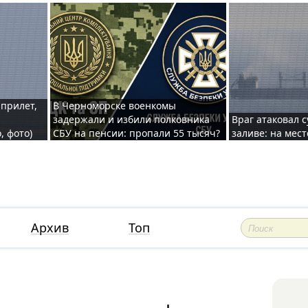
 прилет,
В Черноморске военкомы
задержали и избили полковника
Враг атаковал 
, фото)
СБУ на пенсии: пропали 55 тысяч?
заливе: на мес
Архив
Топ