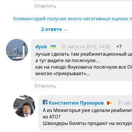
Ответить
Комментарий получил много негативных оценок 
2 ответа →
dyuk
31 августа 2015, 14:06
+7
лучше сделать там реабилитационный це
а тут видите ли посягнули…
как на гнездо Януковича посягнули все О
многих «прикрывает»…
Ответить
Константин Прохоров
31 авг
А из Межигорья уже сделали реабили
из АТО?
Швондеры билеты продают на экскурс