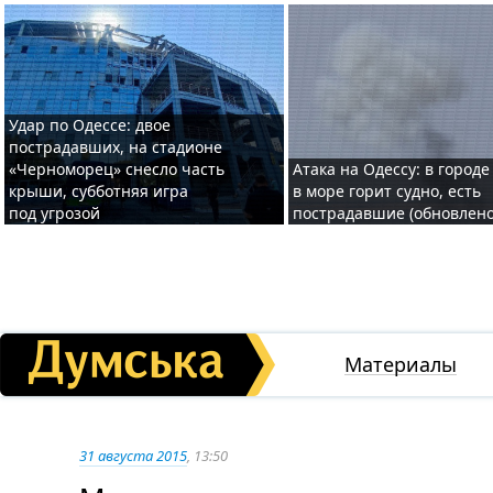
Удар по Одессе: двое
пострадавших, на стадионе
«Черноморец» снесло часть
Атака на Одессу: в городе
крыши, субботняя игра
в море горит судно, есть
под угрозой
пострадавшие (обновлено
Материалы
31 августа 2015
, 13:50