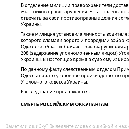
В отделение милиции правоохранители достави
участников правонарушения. Установлены орг
отвечать за свои противоправные деяния сог
Украины.
Также милиция установила личность водителя
которого сломали ворота и повредили забор к
Одесской области. Сейчас правонарушителя ар
208 (задержание уполномоченным лицом) Угол
Украины. В настоящее время в суде ему избир
По данному факту следственным отделом При
Одессы начато уголовное производство, по при
Уголовного кодекса Украины.
Расследование продолжается.
СМЕРТЬ РОССИЙСКИМ ОККУПАНТАМ!
Заметили ошибку? Выделяйте слова с ошибкой и нажи