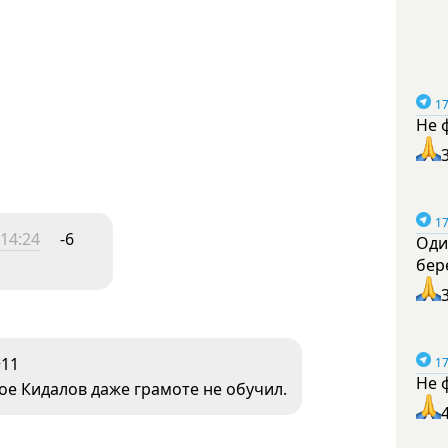
17
Не 
17
 14:24
-6
Оди
бер
+11
17
Не 
ое Кидалов даже грамоте не обучил.