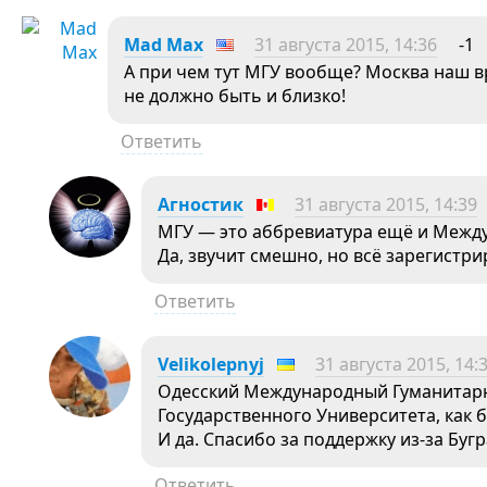
Mad Max
31 августа 2015, 14:36
-1
А при чем тут МГУ вообще? Москва наш вр
не должно быть и близко!
Ответить
Агностик
31 августа 2015, 14:39
МГУ — это аббревиатура ещё и Между
Да, звучит смешно, но всё зарегистри
Ответить
Velikolepnyj
31 августа 2015, 14:
Одесский Международный Гуманитарн
Государственного Университета, как 
И да. Спасибо за поддержку из-за Бугр
Ответить