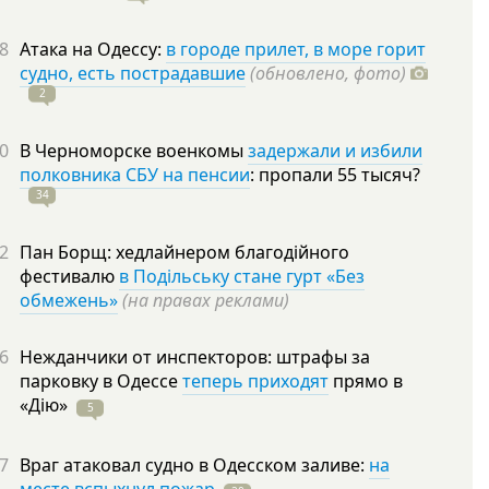
8
Атака на Одессу:
в городе прилет, в море горит
судно, есть пострадавшие
(обновлено, фото)
2
0
В Черноморске военкомы
задержали и избили
полковника СБУ на пенсии
: пропали 55
тысяч?
34
2
Пан Борщ: хедлайнером благодійного
фестивалю
в Подільську стане гурт «Без
обмежень»
(на правах реклами)
6
Нежданчики от инспекторов: штрафы за
парковку в Одессе
теперь приходят
прямо в
«Дію»
5
7
Враг атаковал судно в Одесском заливе:
на