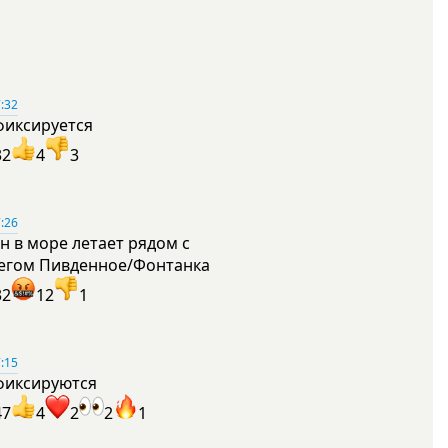
:32
фиксируется
32
4
3
:26
н в море летает рядом с
егом Пивденное/Фонтанка
32
12
1
:15
фиксируются
47
4
2
2
1