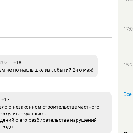
17:0
4:02
+18
15:2
м не по наслышке из событий 2-го мая!
Все
+17
ело о незаконном строительстве частного
 «хулиганку» шьют.
ведений о его разбирательстве нарушений
 воды.