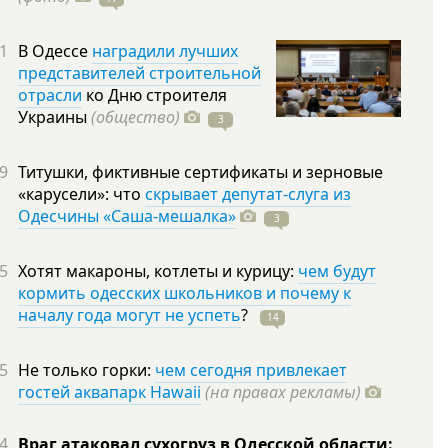
1
В Одессе
наградили лучших
представителей строительной
отрасли
ко Дню строителя
Украины
(общество)
3
9
Титушки, фиктивные сертификаты и зерновые
«карусели»: что
скрывает депутат-слуга из
Одесчины «Саша-мешалка»
3
5
Хотят макароны, котлеты и курицу:
чем будут
кормить одесских школьников и почему к
началу года могут не успеть
?
14
5
Не только горки:
чем сегодня привлекает
гостей аквапарк Hawaii
(на правах рекламы)
4
Враг атаковал сухогруз в Одесской области: