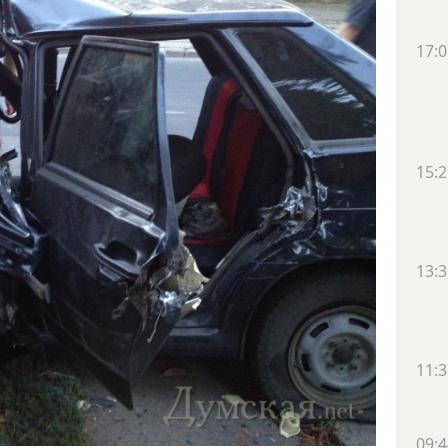
17:0
15:2
13:3
11:3
09:4