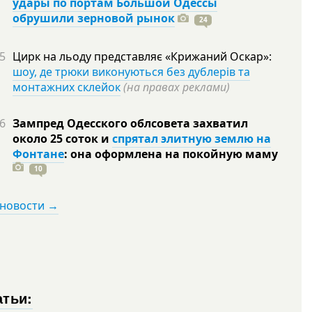
удары по портам Большой Одессы
обрушили зерновой рынок
24
5
Цирк на льоду представляє «Крижаний Оскар»:
шоу, де трюки виконуються без дублерів та
монтажних склейок
(на правах реклами)
6
Зампред Одесского облсовета захватил
около 25 соток и
спрятал элитную землю на
Фонтане
: она оформлена на покойную
маму
10
 новости →
атьи: