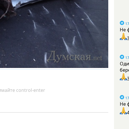
17
Не 
17
Оди
бер
майте control-enter
17
Не 