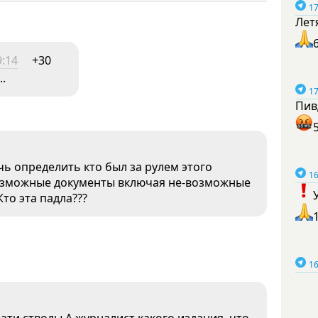
17
Лет
9:14
+30
.
17
Пив
очь определить кто был за рулем этого
16
 возможные документы включая не-возможные
Кто эта падла???
16