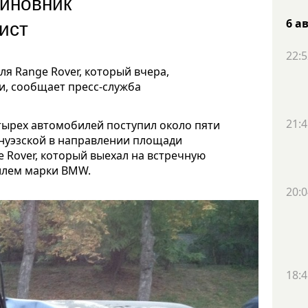
виновник
ист
6 а
22:5
я Range Rover, который вчера,
и, сообщает пресс-служба
21:4
тырех автомобилей поступил около пяти
Генуэзской в направлении площади
 Rover, который выехал на встречную
билем марки BМW.
20:0
18:4