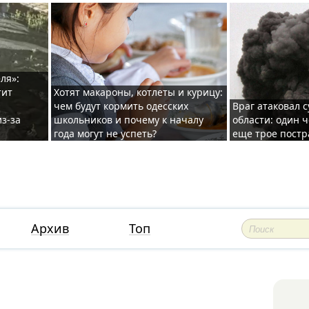
ля»:
тит
Хотят макароны, котлеты и курицу:
чем будут кормить одесских
Враг атаковал с
з-за
школьников и почему к началу
области: один ч
года могут не успеть?
еще трое постр
Архив
Топ