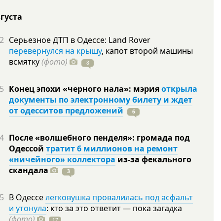
вгуста
2
Серьезное ДТП в Одессе: Land Rover
перевернулся на крышу
, капот второй машины
всмятку
(фото)
8
5
Конец эпохи «черного нала»: мэрия
открыла
документы по электронному билету и ждет
от одесситов предложений
6
4
После «волшебного пенделя»: громада под
Одессой
тратит 6 миллионов на ремонт
«ничейного» коллектора
из-за фекального
скандала
3
5
В Одессе
легковушка провалилась под асфальт
и утонула
: кто за это ответит — пока загадка
(фото)
17