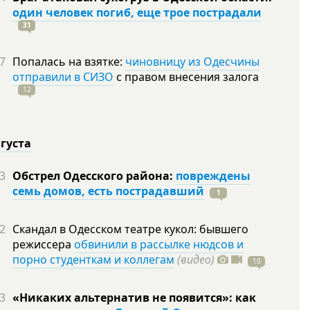
один человек погиб, еще трое пострадали
31
7
Попалась на взятке:
чиновницу из Одесчины
отправили в СИЗО
с правом внесения залога
12
вгуста
3
Обстрел Одесского района:
повреждены
семь домов, есть пострадавший
1
2
Скандал в Одесском театре кукол: бывшего
режиссера
обвинили в рассылке нюдсов и
порно студенткам и коллегам
(видео)
10
3
«Никаких альтернатив не появится»: как