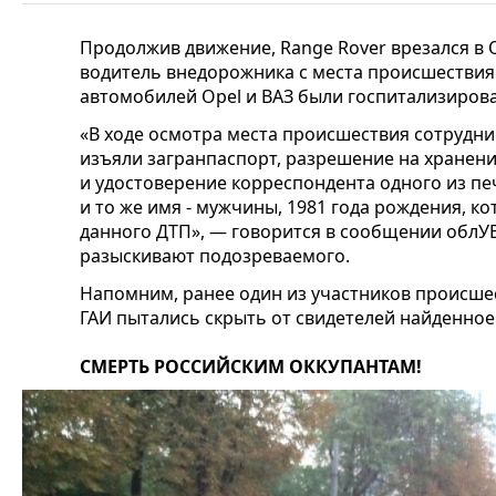
Продолжив движение, Range Rover врезался в O
водитель внедорожника с места происшествия 
автомобилей Оpel и ВАЗ были госпитализиров
«В ходе осмотра места происшествия сотрудни
изъяли загранпаспорт, разрешение на хранен
и удостоверение корреспондента одного из пе
и то же имя - мужчины, 1981 года рождения, 
данного ДТП», — говорится в сообщении облУ
разыскивают подозреваемого.
Напомним, ранее один из участников происше
ГАИ пытались скрыть от свидетелей найденное
СМЕРТЬ РОССИЙСКИМ ОККУПАНТАМ!