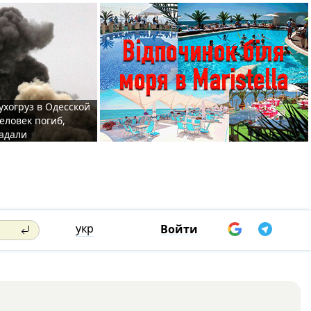
ухогруз в Одесской
еловек погиб,
адали
укр
Войти