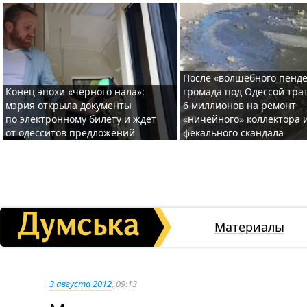
После «волшебного пенде
Конец эпохи «черного нала»:
громада под Одессой тра
мэрия открыла документы
6 миллионов на ремонт
по электронному билету и ждет
«ничейного» коллектора и
от одесситов предложений
фекального скандала
Материалы
3 августа 2012
, 09:13