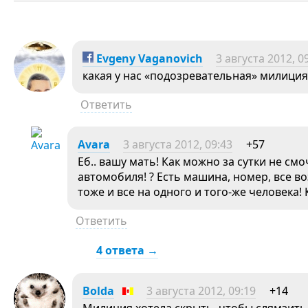
Evgeny Vaganovich
3 августа 2012, 0
какая у нас «подозревательная» милиция.
Ответить
Avara
3 августа 2012, 09:43
+57
Еб.. вашу мать! Как можно за сутки не см
автомобиля! ? Есть машина, номер, все
тоже и все на одного и того-же человека! 
Ответить
4 ответа →
Bolda
3 августа 2012, 09:19
+14