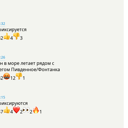
:32
фиксируется
32
4
3
:26
н в море летает рядом с
егом Пивденное/Фонтанка
32
12
1
:15
фиксируются
47
4
2
2
1