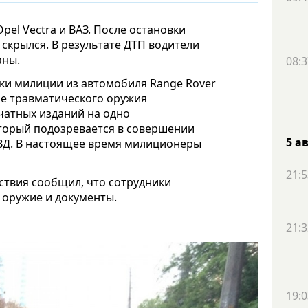
pel Veсtra и ВАЗ. После остановки
скрылся. В результате ДТП водители
аны.
08:3
ки милиции из автомобиля Range Rover
ие травматического оружия
чатных изданий на одно
который подозревается в совершении
5 а
ВД. В настоящее время милиционеры
21:5
ствия сообщил, что сотрудники
 оружие и документы.
21:3
19:0