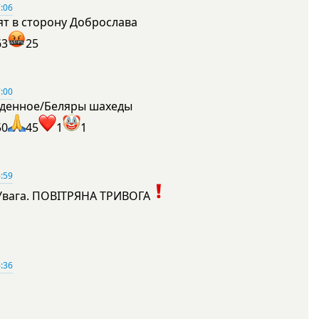
:06
ят в сторону Доброслава
63
25
:00
денное/Беляры шахеды
50
45
1
1
:59
Увага. ПОВІТРЯНА ТРИВОГА
1
:36