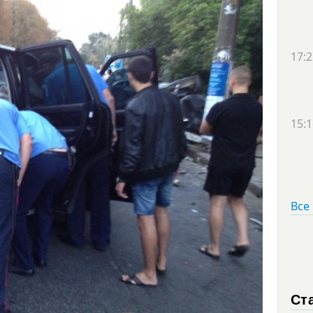
17:2
15:1
Все
Ст