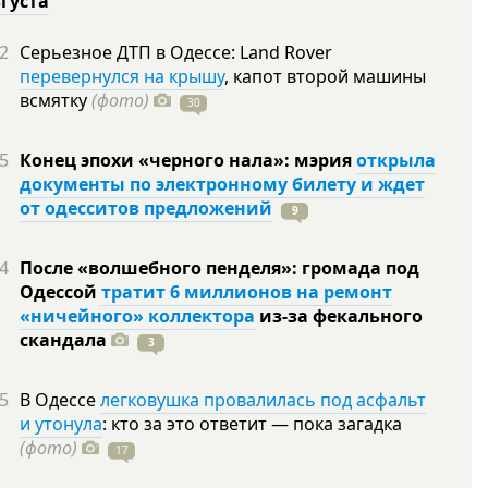
вгуста
2
Серьезное ДТП в Одессе: Land Rover
перевернулся на крышу
, капот второй машины
всмятку
(фото)
30
5
Конец эпохи «черного нала»: мэрия
открыла
документы по электронному билету и ждет
от одесситов предложений
9
4
После «волшебного пенделя»: громада под
Одессой
тратит 6 миллионов на ремонт
«ничейного» коллектора
из-за фекального
скандала
3
5
В Одессе
легковушка провалилась под асфальт
и утонула
: кто за это ответит — пока загадка
(фото)
17