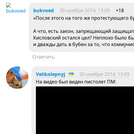
bukvoed
30 ноября 2014, 13:09
+18
«После этого на того же протестующего б
А что, есть закон, запрещающий защищать
Кисловский остался цел? Неплохо было бы 
и дважды дать в бубен за то, что коммунис
Ответить
Velikolepnyj
30 ноября 2014, 13:09
На видео был виден пистолет ПМ: