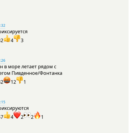
:32
фиксируется
32
4
3
:26
н в море летает рядом с
егом Пивденное/Фонтанка
32
12
1
:15
фиксируются
47
4
2
2
1