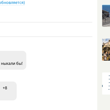
обновляется)
е ныкали бы!
+8