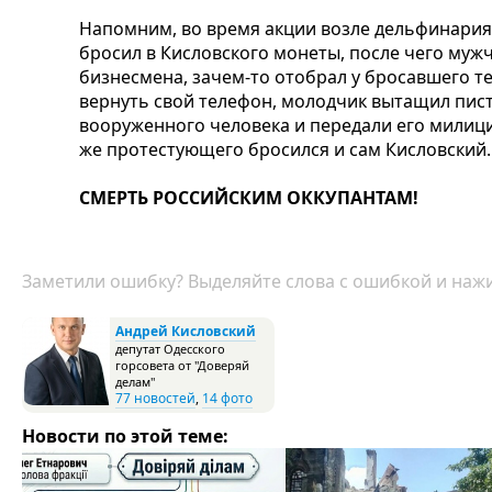
Напомним, во время акции возле дельфинария
бросил в Кисловского монеты, после чего му
бизнесмена, зачем-то отобрал у бросавшего т
вернуть свой телефон, молодчик вытащил пист
вооруженного человека и передали его милици
же протестующего бросился и сам Кисловский
СМЕРТЬ РОССИЙСКИМ ОККУПАНТАМ!
Заметили ошибку? Выделяйте слова с ошибкой и нажи
Андрей Кисловский
депутат Одесского
горсовета от "Доверяй
делам"
77 новостей
,
14 фото
Новости по этой теме: