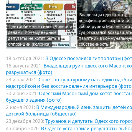
Владельцы одесского
дельфинария сохранили 
Центробежные силы «Доверяй
собой руины Масонского 
делам»: почему верные
суд отказался возвращат
депутаты не хотят быть в
памятник в коммунальну
оппозиции (колонка)
собственность
18 октября 2021:
В Одессе поселился гиппопотам (фот
16 августа 2021:
Владельцев руин одесского Масонск
разрушаться (фото)
23 июля 2021:
Совет по культурному наследию одобрил
надстройкой и без восстановления интерьеров (фото
30 июня 2021:
Одесский Масонский дом хотят восстан
будущего здания (фото)
2 июня 2021:
В Международный день защиты детей со
детской больницы (общество)
23 декабря 2020:
Труханов и депутаты Одесского горс
4 ноября 2020:
В Одессе установили результаты выбор