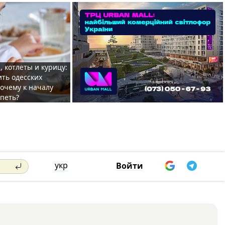
, котлеты и курицу:
ить одесских
очему к началу
спеть?
укр
Войти