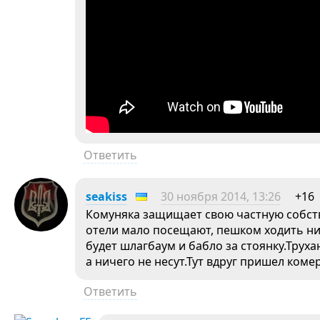
Ответить
seakiss
30 ноября 2014, 13:26
+16
Комуняка защищает свою частную собстве
отели мало посещают, пешком ходить ник
будет шлагбаум и бабло за стоянку.Труха
а ничего не несут.Тут вдруг пришел коме
Ответить