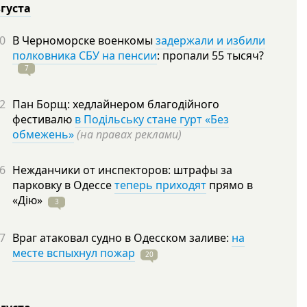
вгуста
0
В Черноморске военкомы
задержали и избили
полковника СБУ на пенсии
: пропали 55
тысяч?
7
2
Пан Борщ: хедлайнером благодійного
фестивалю
в Подільську стане гурт «Без
обмежень»
(на правах реклами)
6
Нежданчики от инспекторов: штрафы за
парковку в Одессе
теперь приходят
прямо в
«Дію»
3
7
Враг атаковал судно в Одесском заливе:
на
месте вспыхнул пожар
20