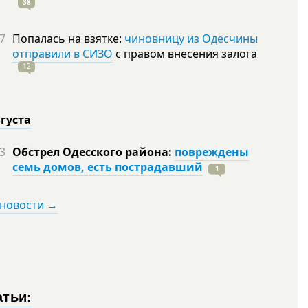
38
7
Попалась на взятке:
чиновницу из Одесчины
отправили в СИЗО
с правом внесения залога
12
вгуста
3
Обстрел Одесского района:
повреждены
семь домов, есть пострадавший
1
 новости →
атьи: