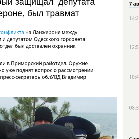
орый защищал депутата
7 а
ероне, был травмат
14:2
конфликта
на Ланжероне между
 и депутатом Одесского горсовета
отдел был доставлен охранник
12:5
или в Приморский райотдел. Оружие
но уже поднят вопрос о рассмотрении
 пресс-секретарь облУВД Владимир
10:4
08:3