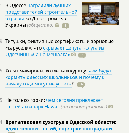
1
В Одессе
наградили лучших
представителей строительной
отрасли
ко Дню строителя
Украины
(общество)
3
9
Титушки, фиктивные сертификаты и зерновые
«карусели»: что
скрывает депутат-слуга из
Одесчины «Саша-мешалка»
3
5
Хотят макароны, котлеты и курицу:
чем будут
кормить одесских школьников и почему к
началу года могут не успеть
?
16
5
Не только горки:
чем сегодня привлекает
гостей аквапарк Hawaii
(на правах рекламы)
4
Враг атаковал сухогруз в Одесской области:
один человек погиб, еще трое пострадали