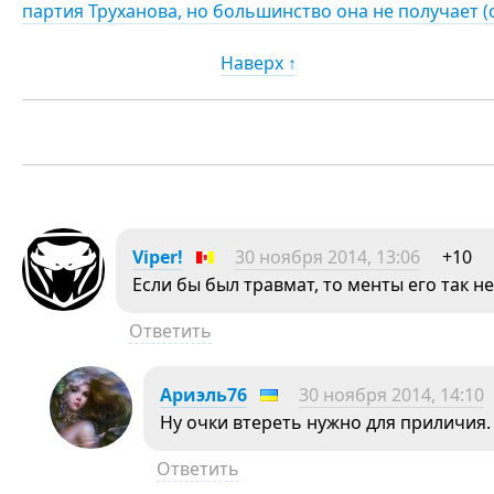
партия Труханова, но большинство она не получает (
Наверх ↑
Viper!
30 ноября 2014, 13:06
+10
Если бы был травмат, то менты его так н
Ответить
Ариэль76
30 ноября 2014, 14:10
Ну очки втереть нужно для приличия.
Ответить