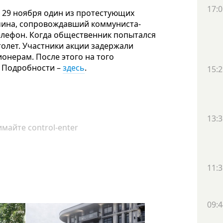
17:0
 29 ноября один из протестующих
жчина, сопровождавший коммуниста-
елефон. Когда общественник попытался
олет. Участники акции задержали
онерам. После этого на того
. Подробности –
здесь
.
15:2
13:3
майте control-enter
11:3
09:4