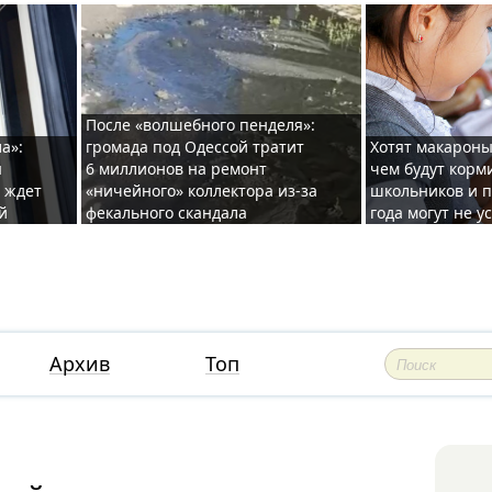
После «волшебного пенделя»:
а»:
громада под Одессой тратит
Хотят макароны
ы
6 миллионов на ремонт
чем будут корм
и ждет
«ничейного» коллектора из-за
школьников и п
й
фекального скандала
года могут не у
Архив
Топ