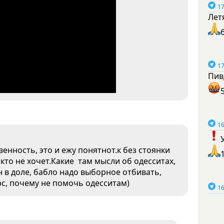
17
Лет
17
Пив
16
нность, это и ежу понятнот.к без стоянки
то не хочет.Какие там мысли об одесситах,
н в доле, бабло надо выборное отбивать,
рс, почему не помочь одесситам)
16