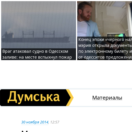
Конец эпохи «черного нал
мэрия открыла документ
Враг атаковал судно в Одесском
по электронному билету 
заливе: на месте вспыхнул пожар
от одесситов предложени
Материалы
30 ноября 2014
, 12:57