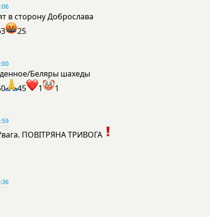
:06
ят в сторону Доброслава
63
25
:00
денное/Беляры шахеды
50
45
1
1
:59
Увага. ПОВІТРЯНА ТРИВОГА
1
:36