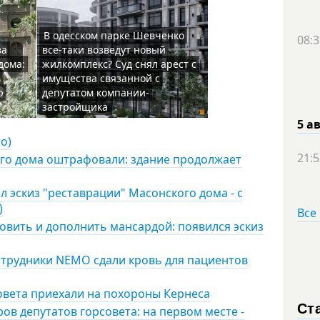
В одесском парке Шевченко
08:3
за
все-таки возведут новый
дома:
жилкомплекс? Суд снял арест с
ь
имущества связанной с
ю
депутатом компании-
застройщика
5 а
о)
21:5
ого дома оштрафовали: здание продолжает
 эскиз "реставрации" Масонского дома - с
)
Все
овить и дополнить мансардой: появился эскиз
трудники NEMO сдали кровь для пациентов
овета приехали на похороны Кернеса
Ст
ов депутатов горсовета: на первом месте -