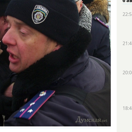
6 а
22:5
21:4
20:0
18:4