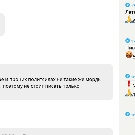
17
Лет
17
Пив
16
аре и прочих политсилах не такие же морды
», поэтому не стоит писать только
16