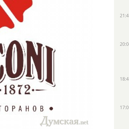
21:4
20:0
18:4
17:0