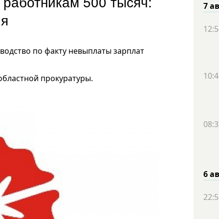
 работникам 500 тысяч:
7 а
ия
12:5
водство по факту невыплаты зарплат
10:4
 областной прокуратуры.
08:3
6 а
22:5