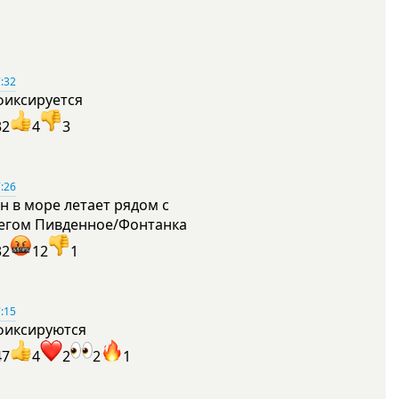
:32
фиксируется
32
4
3
:26
н в море летает рядом с
егом Пивденное/Фонтанка
32
12
1
:15
фиксируются
47
4
2
2
1