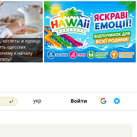
, котлеты и курицу:
ить одесских
очему к началу
спеть?
укр
Войти