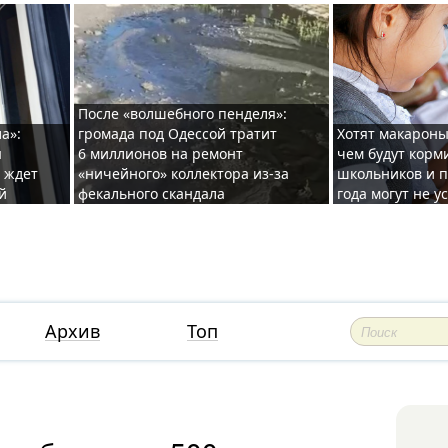
После «волшебного пенделя»:
а»:
громада под Одессой тратит
Хотят макароны
ы
6 миллионов на ремонт
чем будут корм
и ждет
«ничейного» коллектора из-за
школьников и п
й
фекального скандала
года могут не у
Архив
Топ