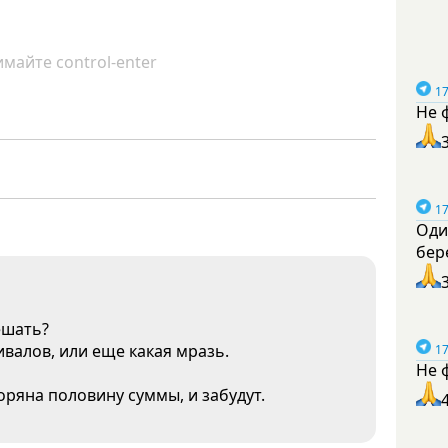
майте control-enter
17
Не 
17
Оди
бер
ешать?
ивалов, или еще какая мразь.
17
Не 
ряна половину суммы, и забудут.