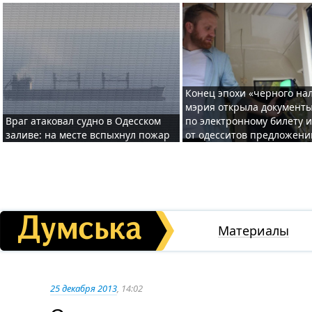
Конец эпохи «черного нал
мэрия открыла документ
Враг атаковал судно в Одесском
по электронному билету 
заливе: на месте вспыхнул пожар
от одесситов предложени
Материалы
25 декабря 2013
, 14:02