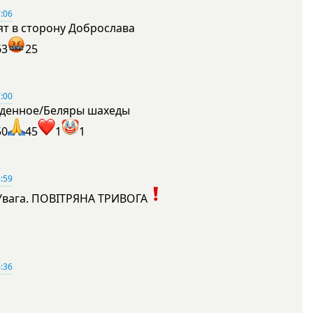
:06
ят в сторону Доброслава
63
25
:00
денное/Беляры шахеды
50
45
1
1
:59
Увага. ПОВІТРЯНА ТРИВОГА
1
:36