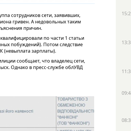
15:2
ппа сотрудников сети, заявивших,
иона гривен. А недовольных таким
бъяснения причин.
квалифицировали по части 1 статьи
13:3
чных побуждений). Потом следствие
К (невыплата зарплаты).
илиции сообщает, что владелец сети,
зыск. Однако в пресс-службе облУВД
11:3
09:4
08:3