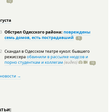
12
вгуста
3
Обстрел Одесского района:
повреждены
семь домов, есть пострадавший
1
2
Скандал в Одесском театре кукол: бывшего
режиссера
обвинили в рассылке нюдсов и
порно студенткам и коллегам
(видео)
10
 новости →
атьи: