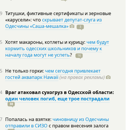
9
Титушки, фиктивные сертификаты и зерновые
«карусели»: что
скрывает депутат-слуга из
Одесчины «Саша-мешалка»
3
5
Хотят макароны, котлеты и курицу:
чем будут
кормить одесских школьников и почему к
началу года могут не успеть
?
16
5
Не только горки:
чем сегодня привлекает
гостей аквапарк Hawaii
(на правах рекламы)
4
Враг атаковал сухогруз в Одесской области:
один человек погиб, еще трое пострадали
38
7
Попалась на взятке:
чиновницу из Одесчины
отправили в СИЗО
с правом внесения залога