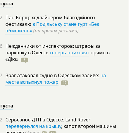
вгуста
2
Пан Борщ: хедлайнером благодійного
фестивалю
в Подільську стане гурт «Без
обмежень»
(на правах реклами)
6
Нежданчики от инспекторов: штрафы за
парковку в Одессе
теперь приходят
прямо в
«Дію»
3
7
Враг атаковал судно в Одесском заливе:
на
месте вспыхнул пожар
17
вгуста
2
Серьезное ДТП в Одессе: Land Rover
перевернулся на крышу
, капот второй машины
всмятку
(фото)