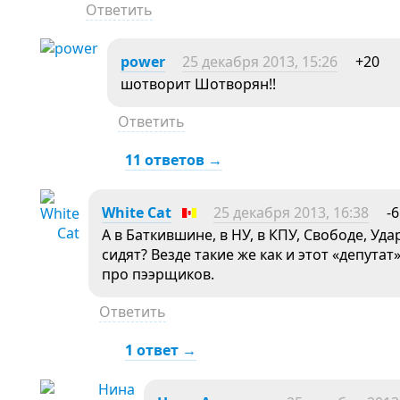
Ответить
power
25 декабря 2013, 15:26
+20
шотворит Шотворян!!
Ответить
11 ответов →
White Cat
25 декабря 2013, 16:38
-6
А в Баткившине, в НУ, в КПУ, Свободе, Уд
сидят? Везде такие же как и этот «депутат
про пээрщиков.
Ответить
1 ответ →