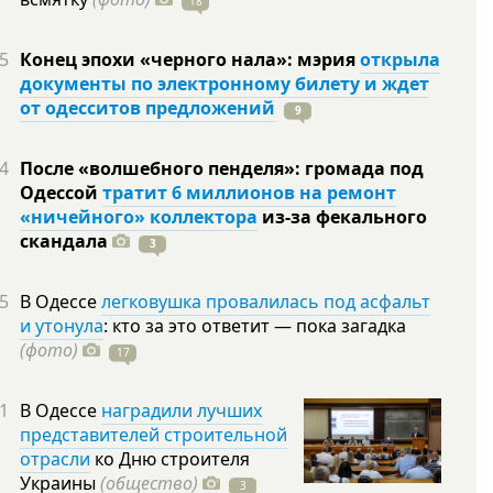
18
5
Конец эпохи «черного нала»: мэрия
открыла
документы по электронному билету и ждет
от одесситов предложений
9
4
После «волшебного пенделя»: громада под
Одессой
тратит 6 миллионов на ремонт
«ничейного» коллектора
из-за фекального
скандала
3
5
В Одессе
легковушка провалилась под асфальт
и утонула
: кто за это ответит — пока загадка
(фото)
17
1
В Одессе
наградили лучших
представителей строительной
отрасли
ко Дню строителя
Украины
(общество)
3