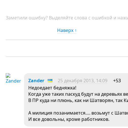
Заметили ошибку? Выделяйте слова с ошибкой и нажи
Наверх ↑
Zander
25 декабря 2013, 14:09
+53
Недоедает бедняжка!
Когда уже таких паскуд будут на деревьях в
В ПР куда ни плюнь, как ни Шатворян, так К
А милиция позанимается…. возьмут с Шатво
И все довольны, кроме работников.