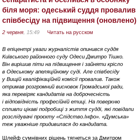
біля моря: одеський суддя провалив
співбесіду на підвищення (оновлено)
2 червня
, 15:49
Читать на русском
В епіцентрі уваги журналістів опинився суддя
Київського районного суду Одеси Дмитро Тішко.
Він вирішив піти на підвищення і зайняти крісло
в Одеському апеляційному суді. Але співбесіду
у Вищій кваліфікаційній комісії провалив. Також
отримав розгромний висновок Громадської ради,
яка перевіряє кандидатів на доброчесність
і відповідність професійній етиці. На поверхню
спливли цікаві подробиці з життя судді, які повідали
розслідувачі проєкту «Слідство.Інфо». «Думська»
теж уважніше придивилася до кандидата.
Шлейф сумнівних рішень тягнеться за Дмитром