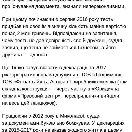
про існування документа, визнали непереконливими.
При цьому починаючи з серпня 2016 року тесть
придбав на своє ім'я значну кількість майна вартістю
понад 2 млн гривень. Відповідаючи на запитання,
чому тесть не дав довіреність своїй дружині, суддя
заявив, що теща не займається бізнесом, а його
дружина — адвокат.
Ще Тішко забув вказати в декларації за 2017
рік корпоративні права дружини в ТОВ «Трофимов»,
ТОВ «Фітоалтай» та Асоціації виробників молока (там
складна конструкція — через частку в «Юридична
фірма «Правовий центр», перевіряльники вийшли
на весь цей ланцюжок).
Працюючи з 2012 року в Миколаєві, суддя
за документами буквально бомжував. У деклараціях
за 2015-2017 роки не вказав жодного житла в цьому