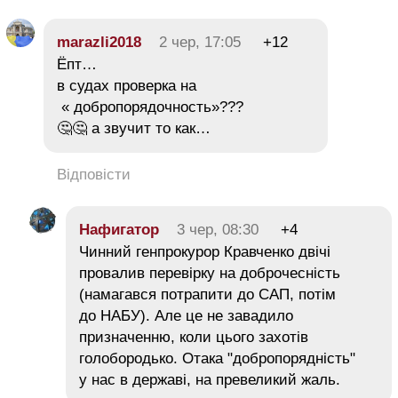
marazli2018
2 чер, 17:05
+12
Ёпт…
в судах проверка на
« добропорядочность»???
🤔🤔 а звучит то как…
Відповісти
Нафигатор
3 чер, 08:30
+4
Чинний генпрокурор Кравченко двічі
провалив перевірку на доброчесність
(намагався потрапити до САП, потім
до НАБУ). Але це не завадило
призначенню, коли цього захотів
голобородько. Отака "добропорядність"
у нас в державі, на превеликий жаль.