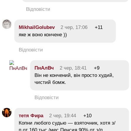
Відповісти
MikhailGolubev
2 чер, 17:06
+11
яке ж воно кончене ))
Відповісти
ПнАлВч
2 чер, 18:41
+9
Він не кончений, він просто худий,
чистий бомж.
Відповісти
тетя Фира
2 чер, 19:44
+10
Копни любого судью — взяточник, хотя з/
п от 160 тыс./мес.Пенсия 90% от з/п.