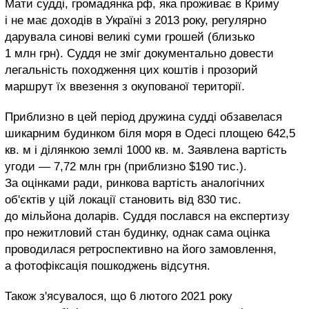
Мати судді, громадянка рф, яка проживає в Криму
і не має доходів в Україні з 2013 року, регулярно
дарувала синові великі суми грошей (близько
1 млн грн). Суддя не зміг документально довести
легальність походження цих коштів і прозорий
маршрут їх ввезення з окупованої території.
Приблизно в цей період дружина судді обзавелася
шикарним будинком біля моря в Одесі площею 642,5
кв. м і ділянкою землі 1000 кв. м. Заявлена вартість
угоди — 7,72 млн грн (приблизно $190 тис.).
За оцінками ради, ринкова вартість аналогічних
об'єктів у цій локації становить від 830 тис.
до мільйона доларів. Суддя послався на експертизу
про нежитловий стан будинку, однак сама оцінка
проводилася ретроспективно на його замовлення,
а фотофіксація пошкоджень відсутня.
Також з'ясувалося, що 6 лютого 2021 року