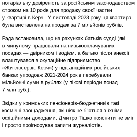
нотаріальну довіреність за російським законодавством
строком на 10 років для продажу своєї частки
у квартирі в Керчі. У листопаді 2023 року ця квартира
була виставлена на продаж за 7 мільйонів рублів.
Рада встановила, що на рахунках батьків судді (які
в минулому працювали на низькооплачуваних
посадах — двірником і водієм, а батько після анексії
влаштувався в окупаційне підприємство
«Житлосервіс Керч») у підсанкційних російських
банках упродовж 2021-2024 років перебували
мільйонні суми в рублях (у пікові періоди понад
7 млн руб.).
Звідки у кримських пенсіонерів-бюджетників такі
космічні заощадження, які ніяк не б'ються з їхніми
офіційними доходами, Дмитро Тішко пояснити не зміг
і просто проігнорував запити журналістів.