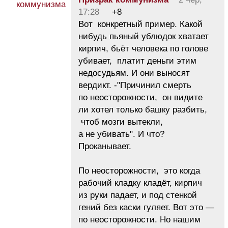
17:28
+8
Вот конкретный пример. Какой
нибудь пьяный ублюдок хватает
кирпич, бьёт человека по голове
убивает, платит деньги этим
недосудьям. И они выносят
вердикт. -"Причинил смерть
по неосторожности, он видите
ли хотел только башку разбить,
чтоб мозги вытекли,
а не убивать". И что?
Проканывает.
По неосторожности, это когда
рабочий кладку кладёт, кирпич
из руки падает, и под стенкой
гений без каски гуляет. Вот это —
по неосторожности. Но нашим