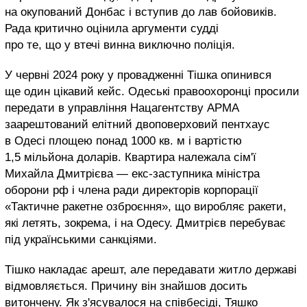
на окупований Донбас і вступив до лав бойовиків.
Рада критично оцінила аргументи судді
про те, що у втечі винна виключно поліція.
У червні 2024 року у провадженні Тішка опинився
ще один цікавий кейс. Одеські правоохоронці просили
передати в управління Нацагентству АРМА
заарештований елітний двоповерховий пентхаус
в Одесі площею понад 1000 кв. м і вартістю
1,5 мільйона доларів. Квартира належала сім'ї
Михайла Дмитрієва — екс-заступника міністра
оборони рф і члена ради директорів корпорації
«Тактичне ракетне озброєння», що виробляє ракети,
які летять, зокрема, і на Одесу. Дмитрієв перебуває
під українськими санкціями.
Тішко накладає арешт, але передавати житло державі
відмовляється. Причину він знайшов досить
витончену. Як з'ясувалося на співбесіді, Тяшко