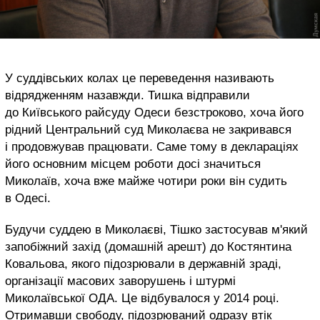
У суддівських колах це переведення називають
відрядженням назавжди. Тишка відправили
до Київського райсуду Одеси безстроково, хоча його
рідний Центральний суд Миколаєва не закривався
і продовжував працювати. Саме тому в деклараціях
його основним місцем роботи досі значиться
Миколаїв, хоча вже майже чотири роки він судить
в Одесі.
Будучи суддею в Миколаєві, Тішко застосував м'який
запобіжний захід (домашній арешт) до Костянтина
Ковальова, якого підозрювали в державній зраді,
організації масових заворушень і штурмі
Миколаївської ОДА. Це відбувалося у 2014 році.
Отримавши свободу, підозрюваний одразу втік