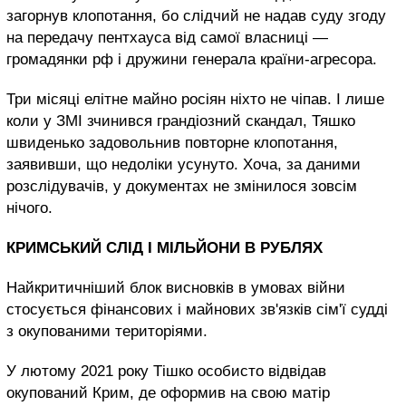
загорнув клопотання, бо слідчий не надав суду згоду
на передачу пентхауса від самої власниці —
громадянки рф і дружини генерала країни-агресора.
Три місяці елітне майно росіян ніхто не чіпав. І лише
коли у ЗМІ зчинився грандіозний скандал, Тяшко
швиденько задовольнив повторне клопотання,
заявивши, що недоліки усунуто. Хоча, за даними
розслідувачів, у документах не змінилося зовсім
нічого.
КРИМСЬКИЙ СЛІД І МІЛЬЙОНИ В РУБЛЯХ
Найкритичніший блок висновків в умовах війни
стосується фінансових і майнових зв'язків сім'ї судді
з окупованими територіями.
У лютому 2021 року Тішко особисто відвідав
окупований Крим, де оформив на свою матір