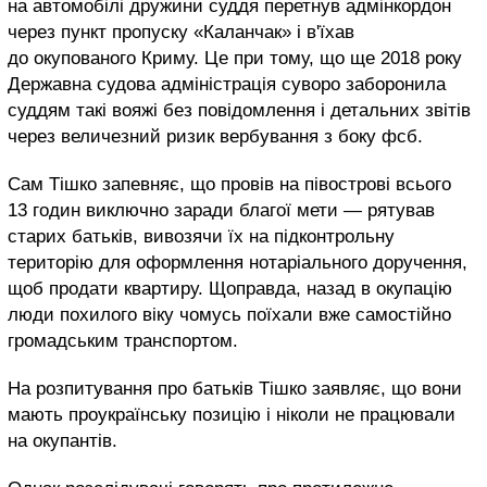
на автомобілі дружини суддя перетнув адмінкордон
через пункт пропуску «Каланчак» і в'їхав
до окупованого Криму. Це при тому, що ще 2018 року
Державна судова адміністрація суворо заборонила
суддям такі вояжі без повідомлення і детальних звітів
через величезний ризик вербування з боку фсб.
Сам Тішко запевняє, що провів на півострові всього
13 годин виключно заради благої мети — рятував
старих батьків, вивозячи їх на підконтрольну
територію для оформлення нотаріального доручення,
щоб продати квартиру. Щоправда, назад в окупацію
люди похилого віку чомусь поїхали вже самостійно
громадським транспортом.
На розпитування про батьків Тішко заявляє, що вони
мають проукраїнську позицію і ніколи не працювали
на окупантів.