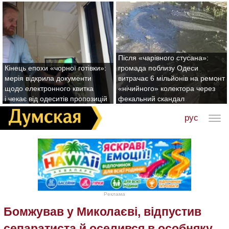
Після «чарівного стусана»:
Кінець епохи «чорної готівки»:
громада поблизу Одеси
мерія відкрила документи
витрачає 6 мільйонів на ремонт
щодо електронного квитка
«нічийного» колектора через
і чекає від одеситів пропозицій
фекальний скандал
рус
Реклама
Бомжував у Миколаєві, відпустив
сепаратиста й оселився в особняку