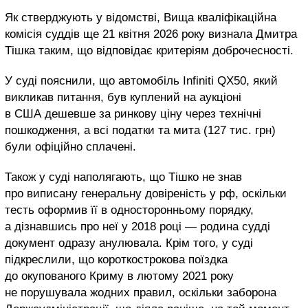
Як стверджують у відомстві, Вища кваліфікаційна
комісія суддів ще 21 квітня 2026 року визнала Дмитра
Тішка таким, що відповідає критеріям доброчесності.
У суді пояснили, що автомобіль Infiniti QX50, який
викликав питання, був куплений на аукціоні
в США дешевше за ринкову ціну через технічні
пошкодження, а всі податки та мита (127 тис. грн)
були офіційно сплачені.
Також у суді наполягають, що Тішко не знав
про виписану генеральну довіреність у рф, оскільки
тесть оформив її в односторонньому порядку,
а дізнавшись про неї у 2018 році — родина судді
документ одразу анулювала. Крім того, у суді
підкреслили, що короткострокова поїздка
до окупованого Криму в лютому 2021 року
не порушувала жодних правил, оскільки заборона