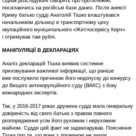
Однак розслідувачі говорять про протилежне,
посилаючись на російські бази даних. Після анексії
Криму батько судді Анатолій Тішко влаштувався
начальником дільниці в транспортному цеху
окупаційного муніципального «Житлосервісу Керч»
і отримував там рублі.
МАНІПУЛЯЦІЇ В ДЕКЛАРАЦІЯХ
Аналіз декларацій Тішка виявив системне
приховування важливої інформації, що раніше
вже послужило причиною його недопуску до конкурсу
до Вищого антикорупційного суду (ВАКС) з боку
міжнародних експертів.
Так, у 2016-2017 роках дружина судді мала генеральну
довіреність від свого батька з правом повного
розпорядження усім його рухомим і нерухомим
майном. Суддя цей факт не задекларував. Пояснення
Тішка про те, що вони з дружиною не знали