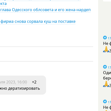
екта
лава Одесского облсовета и его жена-нардеп
 фирма снова сорвала куш на поставке
17
Не 
17
Оди
бер
ля 2023, 16:00
+2
ужно дератизировать
17
Не 