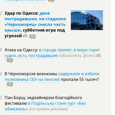
2
Удар по Одессе:
двое
пострадавших, на стадионе
«Черноморец» снесло часть
крыши
, субботняя игра под
угрозой
11
8
Атака на Одессу:
в городе прилет, в море горит
судно, есть пострадавшие
(обновлено, фото)
2
0
В Черноморске военкомы
задержали и избили
полковника СБУ на пенсии
: пропали 55
тысяч?
34
2
Пан Борщ: хедлайнером благодійного
фестивалю
в Подільську стане гурт «Без
обмежень»
(на правах реклами)