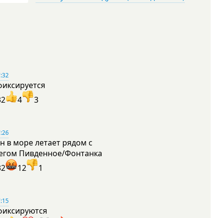
:32
фиксируется
32
4
3
:26
н в море летает рядом с
егом Пивденное/Фонтанка
32
12
1
:15
фиксируются