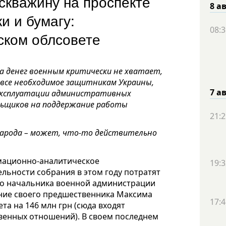
скважину на проспекте
8 а
и и бумагу:
08:3
сском облсовете
а денег военным критически не хватает,
 все необходимое защитникам Украины,
7 а
 эксплуатации административных
льщиков на поддержание работы
21:2
народа – может, что-то действительно
рмационно-аналитическое
19:3
льности собрания в этом году потратят
ого начальника военной администрации
ние своего предшественника Максима
17:4
а на 146 млн грн (сюда входят
венных отношений). В своем последнем