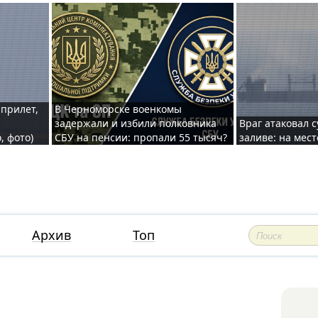
 прилет,
В Черноморске военкомы
задержали и избили полковника
Враг атаковал 
, фото)
СБУ на пенсии: пропали 55 тысяч?
заливе: на мес
Архив
Топ