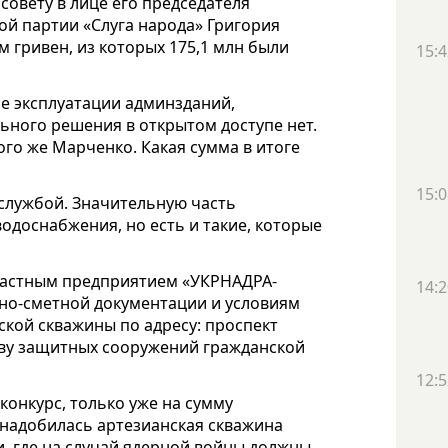
овету в лице его председателя
ой партии «Слуга народа» Григория
 гривен, из которых 175,1 млн были
15:4
е эксплуатации админзданий,
льного решения в открытом доступе нет.
го же Марченко. Какая cумма в итоге
15:0
службой. Значительную часть
водоснабжения, но есть и такие, которые
частным предприятием «УКРНАДРА-
14:2
тно-сметной документации и условиям
ской скважины по адресу: проспект
ству защитных сооружений гражданской
12:5
онкурс, только уже на сумму
понадобилась артезианская скважина
и, где на случай ядерной войны должны