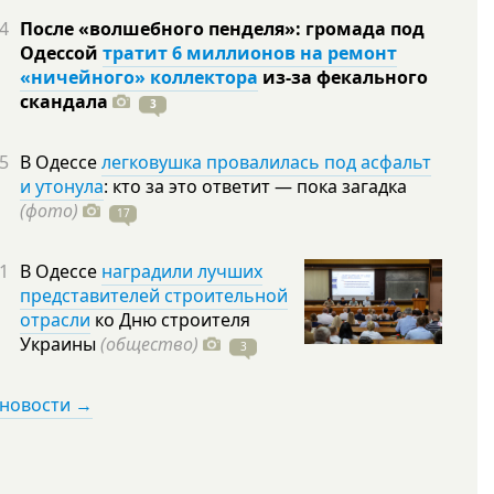
4
После «волшебного пенделя»: громада под
Одессой
тратит 6 миллионов на ремонт
«ничейного» коллектора
из-за фекального
скандала
3
5
В Одессе
легковушка провалилась под асфальт
и утонула
: кто за это ответит — пока загадка
(фото)
17
1
В Одессе
наградили лучших
представителей строительной
отрасли
ко Дню строителя
Украины
(общество)
3
 новости →