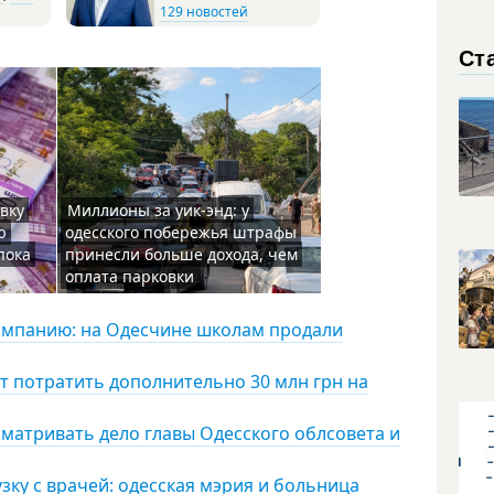
129 новостей
Ст
вку
Миллионы за уик-энд: у
ю
одесского побережья штрафы
пока
принесли больше дохода, чем
оплата парковки
омпанию: на Одесчине школам продали
ят потратить дополнительно 30 млн грн на
сматривать дело главы Одесского облсовета и
узку с врачей: одесская мэрия и больница