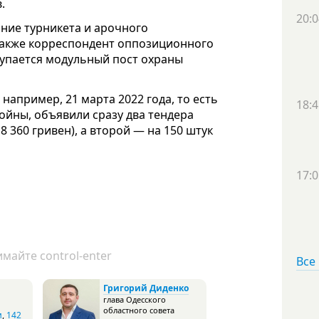
.
20:0
ание турникета и арочного
также корреспондент оппозиционного
акупается модульный пост охраны
например, 21 марта 2022 года, то есть
18:4
ойны, объявили сразу два тендера
8 360 гривен), а второй — на 150 штук
17:0
майте control-enter
Все
Григорий Диденко
глава Одесского
областного совета
и
,
142