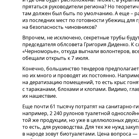
прятаться руководители региона? Но теорети
там должен был быть по умолчанию. А еще – р
из последних мест по готовности убежищ для 
на безопасность чиновников?
Впрочем, не исключено, секретные трубы будут
председателя облсовета Григория Диденко. К с
«Черноморье», откуда выгнали волонтеров, все 
обещали открыть к 7 июля.
Конечно, большинство тендеров предполагает
но их много и проводят их постоянно. Наприме
на дератизацию помещений, то есть крыс гонят
с тараканами, блохами и клопами. Видимо, гл
их нашествие.
Еще почти 61 тысячу потратят на санитарно-ги
например, 2 240 рулонов туалетной однослойн
той же продукции, но уже в целлюлозных двухсл
то есть, для руководства. Для тех же нужд зак
в народе зовут биотуалетами. Цена вопроса — 