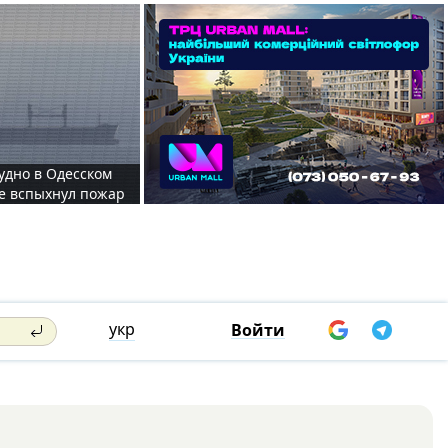
судно в Одесском
те вспыхнул пожар
укр
Войти