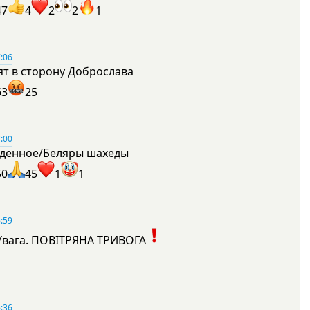
47
4
2
2
1
:06
ят в сторону Доброслава
63
25
:00
денное/Беляры шахеды
50
45
1
1
:59
Увага. ПОВІТРЯНА ТРИВОГА
1
:36