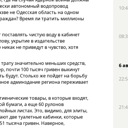
чески автономный водопровод
10:4
азве не Одесская область на одном
граждан? Время ли тратить миллионы
 поставлять чистую воду в кабинет
08:3
лову, укрытие в издательстве
никак не приведут в чувство, хотя
 трату значительно меньших средств,
6 а
р, почти 100 тысяч гривен выкинут
ь будут. Столько же пойдет на борьбу
22:5
авное админздание региона переживает
гиенические товары, в которые входят,
ой бумаги, а еще 60 рулонов
21:4
ойных листах. Это, видимо, для элиты,
упают две туалетные кабинки, которые
51 тысяча гривен. Наверное,