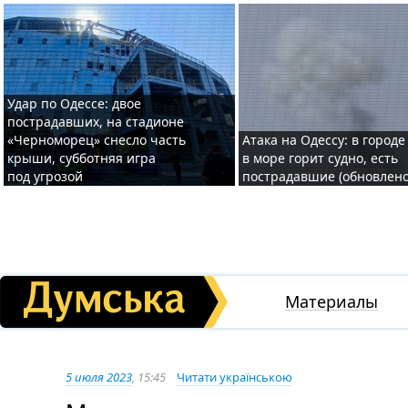
Удар по Одессе: двое
пострадавших, на стадионе
«Черноморец» снесло часть
Атака на Одессу: в городе
крыши, субботняя игра
в море горит судно, есть
под угрозой
пострадавшие (обновлено
Материалы
5 июля 2023
, 15:45
Читати українською