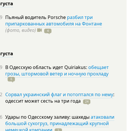
вгуста
9
Пьяный водитель Porsche
разбил три
припаркованных автомобиля на Фонтане
(фото, видео)
4
вгуста
9
В Одесскую область идет Quiriakus:
обещает
грозы, штормовой ветер и ночную прохладу
6
2
Сорвал украинский флаг и потоптался по нему
:
одессит может сесть на три
года
24
6
Удары по Одесскому заливу: шахеды
атаковали
большой сухогруз, принадлежащий крупной
немецкой компании
5