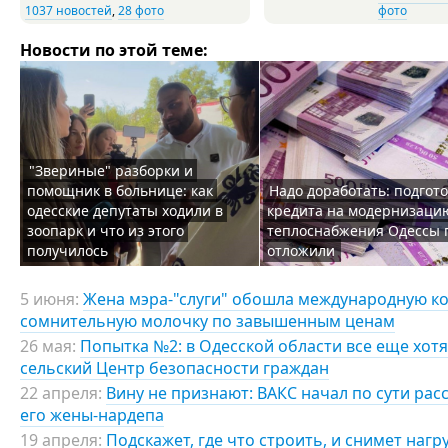
1037 новостей
,
28 фото
фото
Новости по этой теме:
"Звериные" разборки и
помощник в больнице: как
Надо доработать: подгото
одесские депутаты ходили в
кредита на модернизаци
зоопарк и что из этого
теплоснабжения Одессы 
получилось
отложили
5 июня:
Жена мэра-"слуги" обошла международную к
сомнительную молочку по завышенным ценам
26 мая:
Попытка №2: в Одесской области все еще хот
сельский Центр безопасности граждан
22 апреля:
Вину не признают: ВАКС начал по сути рас
его жены-нардепа
19 апреля:
Подскажет, где что строить, и снимет нагр