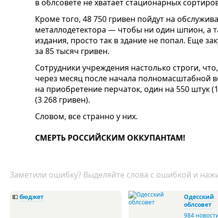
в облсовете не хватает стационарных сортиров
Кроме того, 48 750 гривен пойдут на обслужив
металлодетектора — чтобы ни один шпион, а 
издания, просто так в здание не попал. Еще з
за 85 тысяч гривен.
Сотрудники учреждения настолько строги, что, 
через месяц после начала полномасштабной в
на приобретение перчаток, один на 550 штук (1
(3 268 гривен).
Словом, все странно у них.
СМЕРТЬ РОССИЙСКИМ ОККУПАНТАМ!
Заметили ошибку? Выделяйте слова с ошибкой и нажи
💵
бюджет
Одесский
облсовет
984 новост