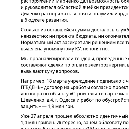
распоряжении Марченко дал возможность облс
и руководителя областной ячейки президентск
Диденко распоряжаться почти полумиллиардом
в бюджете развития.
Сколько из оставшейся суммы досталось служб
неизвестно: ни проекта бюджета, ни окончате
Нормативный акт засекретили решением все то
выделена упомянутому КУ, непонятно.
Мы проанализировали тендеры, проведенные 
составляют сделки по оплате электроэнергии, 
вызывают кучу вопросов.
Например, 18 марта учреждение подписало с 
ПІВДЕНЬ» договор на «работы согласно проек
договора по объекту «Строительство артезиан
Шевченко, д.4, г. Одесса и работ по обустрой
защиты» — 1,9 млн грн.
Уже 27 апреля прошел абсолютно идентичный к
1,4 млн гривен. Интересно, зачем облсовету 
и где она будет расположена? Может, в укрыти