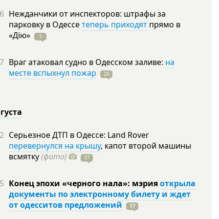
6
Нежданчики от инспекторов: штрафы за
парковку в Одессе
теперь приходят
прямо в
«Дію»
5
7
Враг атаковал судно в Одесском заливе:
на
месте вспыхнул пожар
20
вгуста
2
Серьезное ДТП в Одессе: Land Rover
перевернулся на крышу
, капот второй машины
всмятку
(фото)
37
5
Конец эпохи «черного нала»: мэрия
открыла
документы по электронному билету и ждет
от одесситов предложений
17