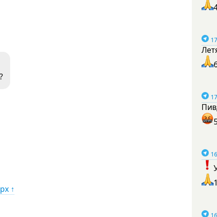
17
Лет
?
17
Пив
16
рх ↑
16