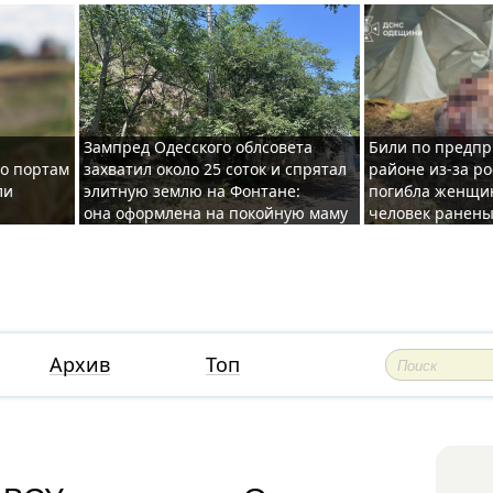
Зампред Одесского облсовета
Били по предпр
по портам
захватил около 25 соток и спрятал
районе из-за ро
ли
элитную землю на Фонтане:
погибла женщин
она оформлена на покойную маму
человек ранены
Архив
Топ