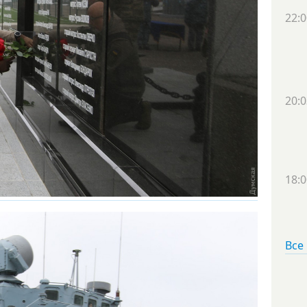
22:0
20:0
18:0
Все