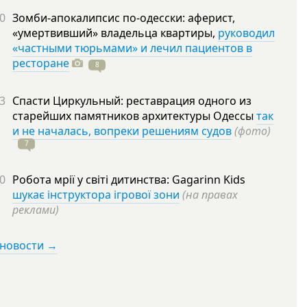
0
Зомби-апокалипсис по-одесски: аферист,
«умертвивший» владельца квартиры,
руководил
«частными тюрьмами» и лечил пациентов в
ресторане
8
3
Спасти Циркульный: реставрация одного из
старейших памятников архитектуры Одессы
так
и не началась, вопреки решениям судов
(фото)
7
0
Робота мрії у світі дитинства: Gagarinn Kids
шукає інструктора ігрової зони
(на правах
реклами)
 новости →