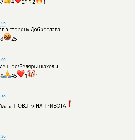
47
4
2
2
1
:06
ят в сторону Доброслава
63
25
:00
денное/Беляры шахеды
50
45
1
1
:59
Увага. ПОВІТРЯНА ТРИВОГА
1
:36