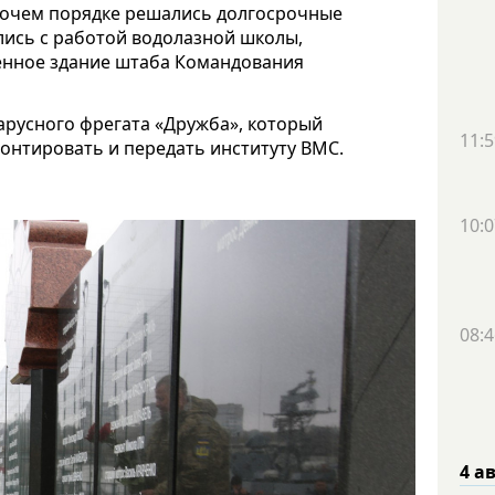
бочем порядке решались долгосрочные
ись с работой водолазной школы,
енное здание штаба Командования
арусного фрегата «Дружба», который
11:5
онтировать и передать институту ВМС.
10:0
08:4
4 а