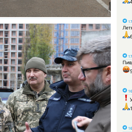
17
Лет
17
Пив
16
16