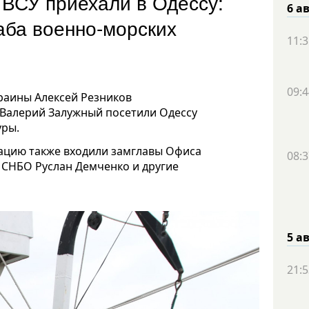
 ВСУ приехали в Одессу:
6 а
аба военно-морских
11:3
09:4
аины Алексей Резников
Валерий Залужный посетили Одессу
уры.
гацию также входили замглавы Офиса
08:3
СНБО Руслан Демченко и другие
5 а
21:5