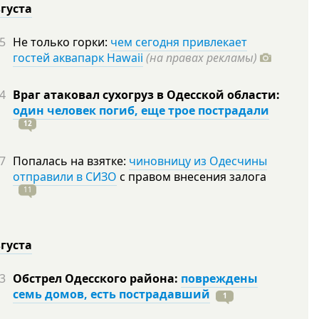
вгуста
5
Не только горки:
чем сегодня привлекает
гостей аквапарк Hawaii
(на правах рекламы)
4
Враг атаковал сухогруз в Одесской области:
один человек погиб, еще трое пострадали
12
7
Попалась на взятке:
чиновницу из Одесчины
отправили в СИЗО
с правом внесения залога
11
вгуста
3
Обстрел Одесского района:
повреждены
семь домов, есть пострадавший
1