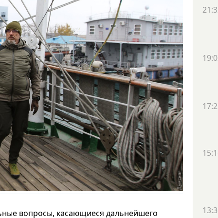
21:3
19:0
17:2
15:1
13:3
льные вопросы, касающиеся дальнейшего