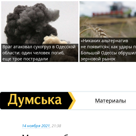
«Никаких альтернатив
Враг атаковал сухогруз в Одесской
не появится»: как удары 
области: один человек погиб,
Большой Одессы обруши
еще трое пострадали
зерновой рынок
Материалы
14 ноября 2021
, 21:38