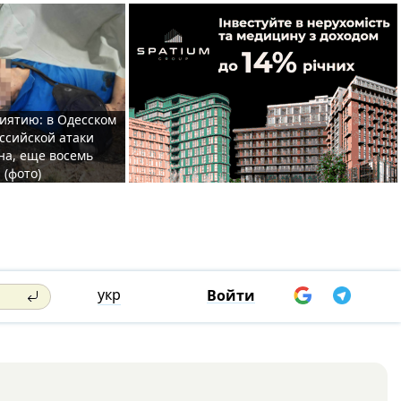
иятию: в Одесском
ссийской атаки
а, еще восемь
 (фото)
укр
Войти