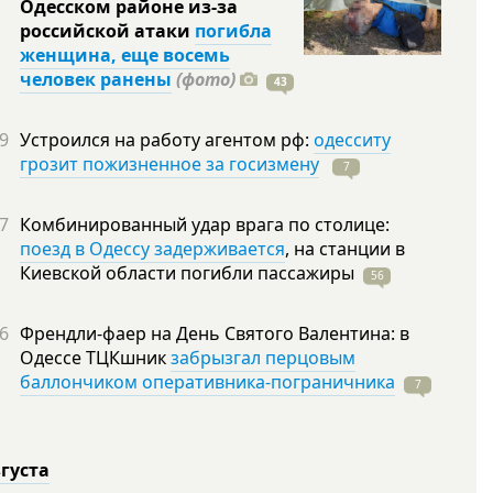
Одесском районе из-за
российской атаки
погибла
женщина, еще восемь
человек ранены
(фото)
43
9
Устроился на работу агентом рф:
одесситу
грозит пожизненное за госизмену
7
7
Комбинированный удар врага по столице:
поезд в Одессу задерживается
, на станции в
Киевской области погибли
пассажиры
56
6
Френдли-фаер на День Святого Валентина: в
Одессе ТЦКшник
забрызгал перцовым
баллончиком оперативника-пограничника
7
вгуста