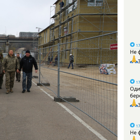
17
Не 
17
Оди
бер
17
Не 