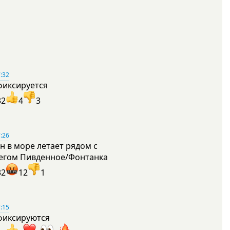
:32
фиксируется
32
4
3
:26
н в море летает рядом с
егом Пивденное/Фонтанка
32
12
1
:15
фиксируются