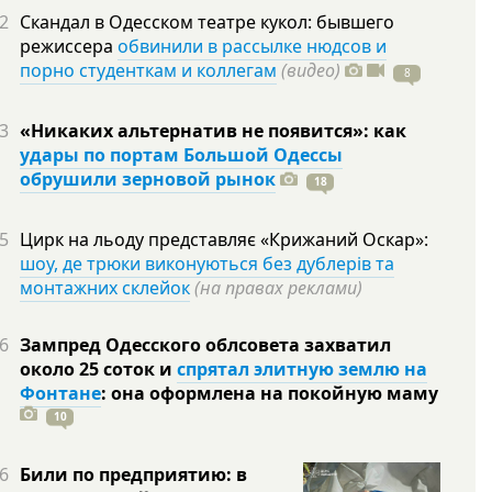
2
Скандал в Одесском театре кукол: бывшего
режиссера
обвинили в рассылке нюдсов и
порно студенткам и коллегам
(видео)
8
3
«Никаких альтернатив не появится»: как
удары по портам Большой Одессы
обрушили зерновой рынок
18
5
Цирк на льоду представляє «Крижаний Оскар»:
шоу, де трюки виконуються без дублерів та
монтажних склейок
(на правах реклами)
6
Зампред Одесского облсовета захватил
около 25 соток и
спрятал элитную землю на
Фонтане
: она оформлена на покойную
маму
10
6
Били по предприятию: в