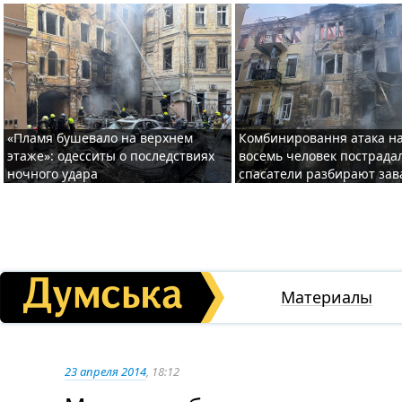
«Пламя бушевало на верхнем
Комбинировання атака на
этаже»: одесситы о последствиях
восемь человек пострада
ночного удара
спасатели разбирают за
Материалы
23 апреля 2014
, 18:12