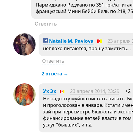
Пармиджано Реджано по 351 грн/кг, италь
французский Мини Бейби Бель по 218, 75 
Ответить
Natalie M. Pavlova
23 апреля 
неплохо питаются, прошу заметить…
Ответить
2 ответа →
Ух Эх
23 апреля 2014, 23:29
+2
Не надо эту муйню пистять-писать. Б
и проголосован в январе. Кстати име
хай при пересмотре бюджета и эконо
финансирование ветвей власти в том 
услуг "бывших", и т.д.