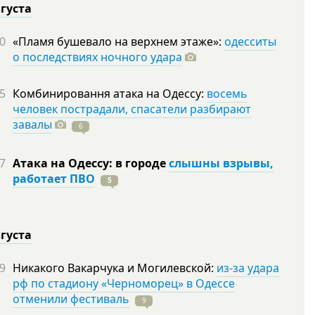
вгуста
0
«Пламя бушевало на верхнем этаже»:
одесситы
о последствиях ночного удара
5
Комбинировання атака на Одессу:
восемь
человек пострадали, спасатели разбирают
завалы
6
7
Атака на Одессу: в городе
слышны взрывы,
работает ПВО
5
вгуста
9
Никакого Вакарчука и Могилевской:
из-за удара
рф по стадиону «Черноморец» в Одессе
отменили фестиваль
9