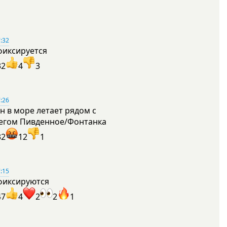
:32
фиксируется
32
4
3
:26
н в море летает рядом с
егом Пивденное/Фонтанка
32
12
1
:15
фиксируются
47
4
2
2
1