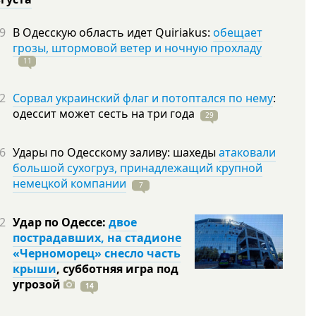
9
В Одесскую область идет Quiriakus:
обещает
грозы, штормовой ветер и ночную прохладу
11
2
Сорвал украинский флаг и потоптался по нему
:
одессит может сесть на три
года
29
6
Удары по Одесскому заливу: шахеды
атаковали
большой сухогруз, принадлежащий крупной
немецкой компании
7
2
Удар по Одессе:
двое
пострадавших, на стадионе
«Черноморец» снесло часть
крыши
, субботняя игра под
угрозой
14