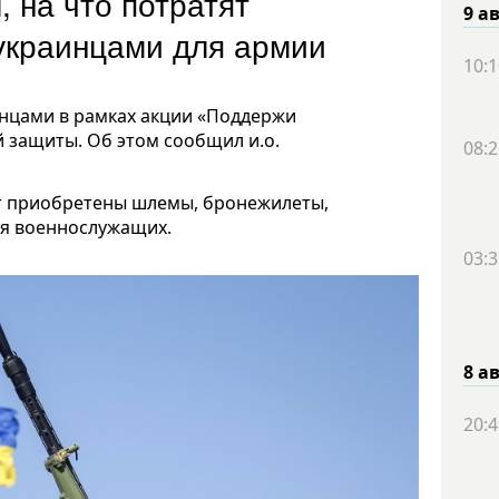
 на что потратят
9 а
украинцами для армии
10:1
инцами в рамках акции «Поддержи
й защиты. Об этом сообщил и.о.
08:2
дут приобретены шлемы, бронежилеты,
ля военнослужащих.
03:3
8 а
20:4