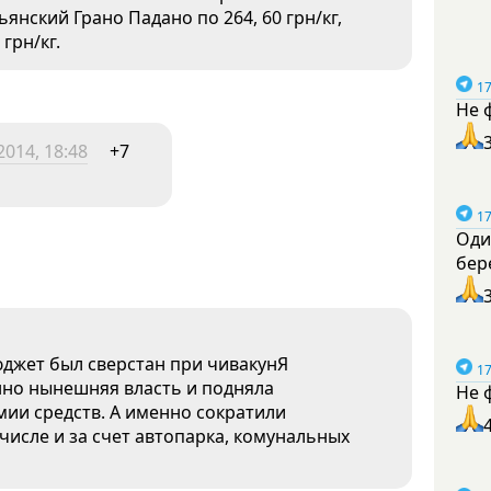
янский Грано Падано по 264, 60 грн/кг,
грн/кг.
17
Не 
2014, 18:48
+7
17
Оди
бер
юджет был сверстан при чивакунЯ
17
нно нынешняя власть и подняла
Не 
мии средств. А именно сократили
числе и за счет автопарка, комунальных