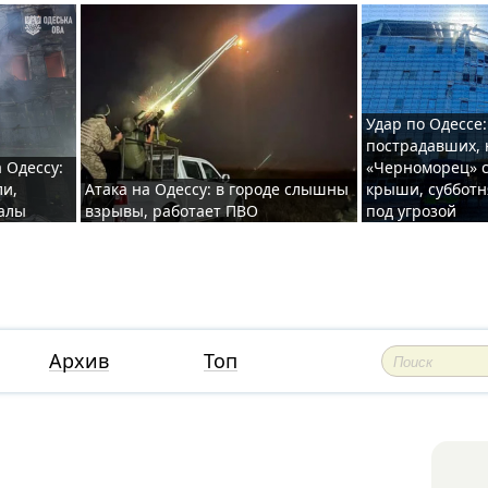
Удар по Одессе:
пострадавших, 
 Одессу:
«Черноморец» с
ли,
Атака на Одессу: в городе слышны
крыши, субботн
валы
взрывы, работает ПВО
под угрозой
Архив
Топ