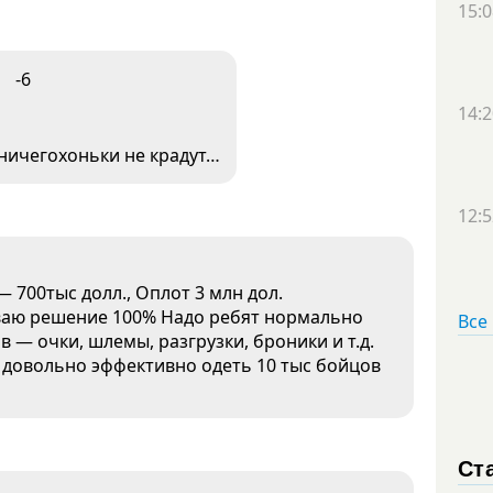
15:0
-6
14:2
 ничегохоньки не крадут…
12:5
— 700тыс долл., Оплот 3 млн дол.
иваю решение 100% Надо ребят нормально
Все
в — очки, шлемы, разгрузки, броники и т.д.
 довольно эффективно одеть 10 тыс бойцов
Ст