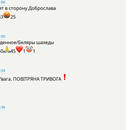
:06
ят в сторону Доброслава
63
25
:00
денное/Беляры шахеды
50
45
1
1
:59
Увага. ПОВІТРЯНА ТРИВОГА
1
:36