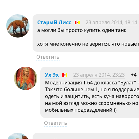
Старый Лисс
23 апреля 2014, 18:14
а могли бы просто купить один танк
хотя мне конечно не верится, что новые
Ответить
Ух Эх
23 апреля 2014, 23:23
+4
Модернизация Т-64 до класса "Булат" 
Так что больше чем 1, но я поддерж
одеть и защитить, есть куча наворото
на мой взгляд можно скромненько но
мобильных подразделений:))
Ответить