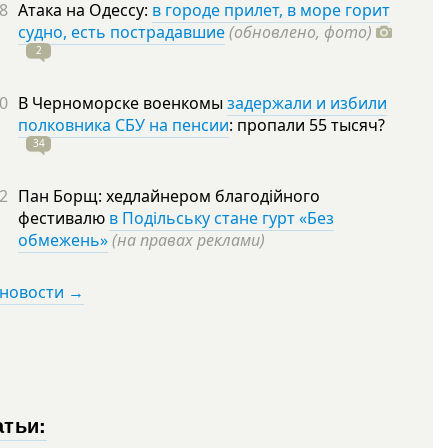
8
Атака на Одессу:
в городе прилет, в море горит
судно, есть пострадавшие
(обновлено, фото)
2
0
В Черноморске военкомы
задержали и избили
полковника СБУ на пенсии
: пропали 55
тысяч?
34
2
Пан Борщ: хедлайнером благодійного
фестивалю
в Подільську стане гурт «Без
обмежень»
(на правах реклами)
 новости →
атьи: