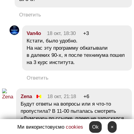
Ответить
Van4o
18 окт, 18:30
+3
Кстати, было удобно.
На нас эту программу обкатывали
в далеких 90-х, я после техникума пошел
на 3 курс института.
Ответить
Zena
18 окт, 21:18
+6
Будут ответы на вопросы или я что-то
пропустила? В 11-00 пыталась смотреть
«Думскую» по ссылке, плеер не запускался,
по телеку на «Думской» шел фильм.
Ми використовуємо
cookies
Ok
×