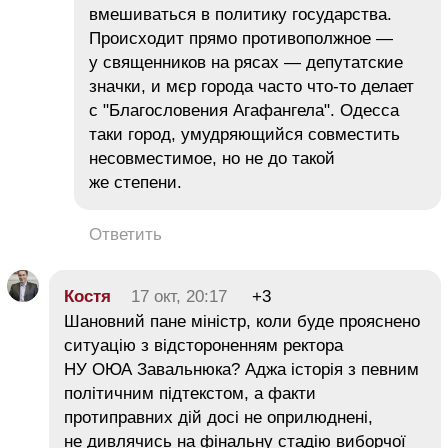
вмешиваться в политику государства.
Происходит прямо противополжное —
у священников на рясах — депутатские
значки, и мєр города часто что-то делает
с "Благословения Агафангела". Одесса
таки город, умудряющийся совместить
несовместимое, но не до такой
же степени.
Ответить
Костя
17 окт, 20:17
+3
Шановний пане міністр, коли буде прояснено
ситуацію з відстороненням ректора
НУ ОЮА Завальнюка? Аджа історія з певним
політичним підтекстом, а факти
протиправних дій досі не оприлюднені,
не дивлячись на фінальну стадію виборчої