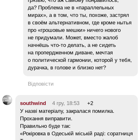
грязью, что аж самому понравилось,
да? Проблема не в «параллельных
мирах», а в том, что ты, похоже, застрял
в своём альтернативном, где кроме нытья
про «грошовые мешки» ничего нового
не придумали. Может, вместо жалоб
начнёшь что-то делать, а не сидеть
на пропердженном диване, мечтая
о политической гармонии, которой у тебя,
дурачка, в голове и близко нет?
Відповісти
southwind
4 гру, 18:53
+2
У назві матеріалу, закралася помилка.
Прохання виправити.
Правильно буде так:
«Рокіровка в Одеській міській раді: соратниця