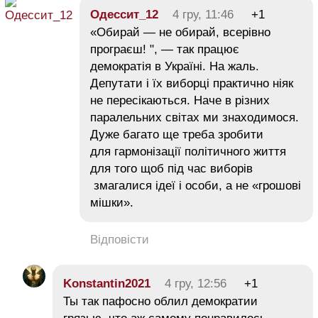
Одессит_12
4 гру, 11:46
+1
«Обирай — не обирай, всерівно
програєш! ", — так працює
демократія в Україні. На жаль.
Депутати і їх виборці практично ніяк
не пересікаються. Наче в різних
паралельних світах ми знаходимося.
Дуже багато ще треба зробити
для гармонізації політичного життя
для того щоб під час виборів
змагалися ідеї і особи, а не «грошові
мішки».
Відповісти
Konstantin2021
4 гру, 12:56
+1
Ты так пафосно облил демократии