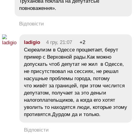
Труханова поклала на депутатські
повноваження».
Відповісти
ladigio
4 гру, 21:07
+2
Сюреализм в Одессе процветает, берут
пример с Верховной рады.Как можно
допускать чтоб депутат не жил в Одессе,
не присутствовал на сессиях, не решал
насущные проблемы города, потому
что живёт за границей, при этом числится
депутатом, получает за это деньги
налогоплательщиков, а когда его хотят
уволить то находятся люди, которые этому
противятся.Дурдом да и только.
Відповісти