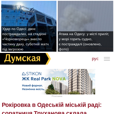
Удар по Одесі: двоє
постраждалих, на стадіоні
Атака на Одесу: у місті приліт,
«Чорноморець» знесло
у морі горить судно,
частину даху, суботній матч
є постраждалі (оновлено,
під загрозою
фото)
рус
Реклама
Рокіровка в Одеській міській раді:
соратниця Труханова склала