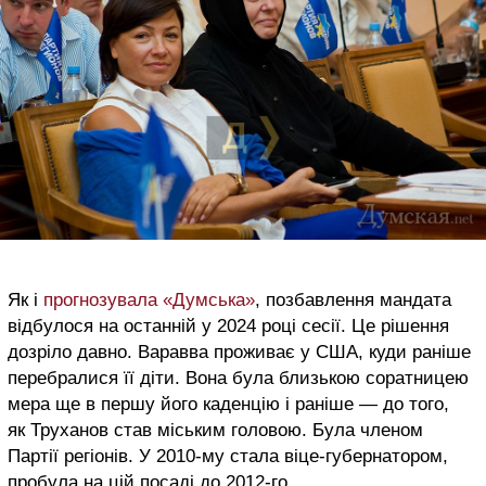
Як і
прогнозувала «Думська»
, позбавлення мандата
відбулося на останній у 2024 році сесії. Це рішення
дозріло давно. Варавва проживає у США, куди раніше
перебралися її діти. Вона була близькою соратницею
мера ще в першу його каденцію і раніше — до того,
як Труханов став міським головою. Була членом
Партії регіонів. У 2010-му стала віце-губернатором,
пробула на цій посаді до 2012-го.