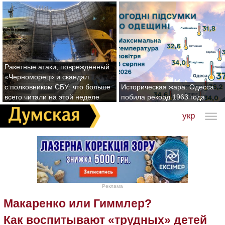
Ракетные атаки, поврежденный
«Черноморец» и скандал
с полковником СБУ: что больше
Историческая жара: Одесса
всего читали на этой неделе
побила рекорд 1963 года
укр
Реклама
Макаренко или Гиммлер?
Как воспитывают «трудных» детей