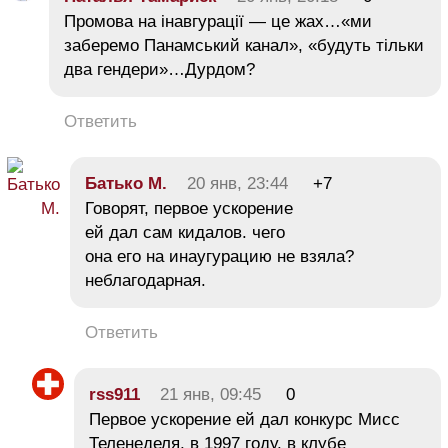
Промова на інавгурації — це жах…«ми
заберемо Панамський канал», «будуть тільки
два гендери»…Дурдом?
Ответить
Батько М.
20 янв, 23:44
+7
Говорят, первое ускорение
ей дал сам кидалов. чего
она его на инаугурацию не взяла?
неблагодарная.
Ответить
rss911
21 янв, 09:45
0
Первое ускорение ей дал конкурс Мисс
Теленеделя, в 1997 году, в клубе