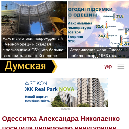
Ракетные атаки, поврежденный
«Черноморец» и скандал
с полковником СБУ: что больше
Историческая жара: Одесса
всего читали на этой неделе
побила рекорд 1963 года
укр
Реклама
Одесситка Александра Николаенко
посетила церемонию инаугурации