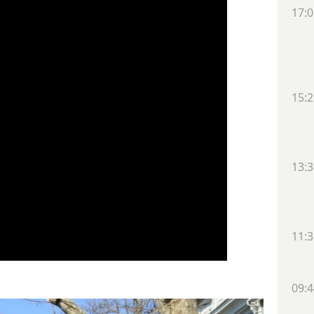
17:0
15:2
13:3
11:3
09:4