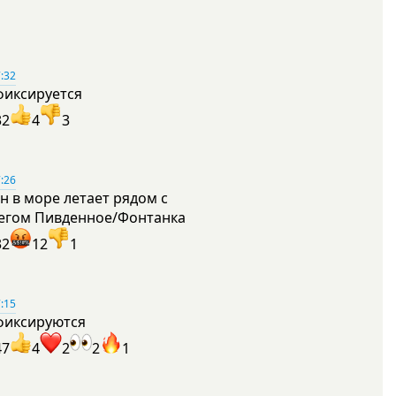
:32
фиксируется
32
4
3
:26
н в море летает рядом с
егом Пивденное/Фонтанка
32
12
1
:15
фиксируются
47
4
2
2
1