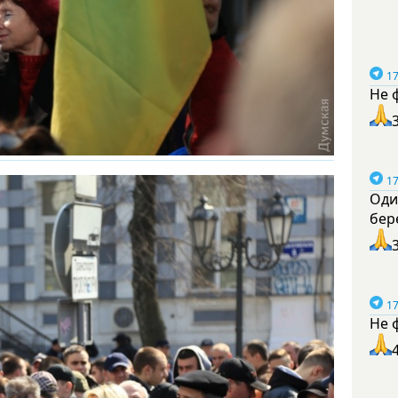
17
Не 
17
Оди
бер
17
Не 