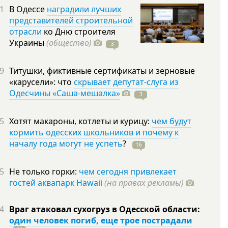
1
В Одессе
наградили лучших
представителей строительной
отрасли
ко Дню строителя
Украины
(общество)
3
9
Титушки, фиктивные сертификаты и зерновые
«карусели»: что
скрывает депутат-слуга из
Одесчины «Саша-мешалка»
3
5
Хотят макароны, котлеты и курицу:
чем будут
кормить одесских школьников и почему к
началу года могут не успеть
?
16
5
Не только горки:
чем сегодня привлекает
гостей аквапарк Hawaii
(на правах рекламы)
4
Враг атаковал сухогруз в Одесской области:
один человек погиб, еще трое пострадали