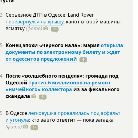
вгуста
2
Серьезное ДТП в Одессе: Land Rover
перевернулся на крышу
, капот второй машины
всмятку
(фото)
28
5
Конец эпохи «черного нала»: мэрия
открыла
документы по электронному билету и ждет
от одесситов предложений
9
4
После «волшебного пенделя»: громада под
Одессой
тратит 6 миллионов на ремонт
«ничейного» коллектора
из-за фекального
скандала
3
5
В Одессе
легковушка провалилась под асфальт
и утонула
: кто за это ответит — пока загадка
(фото)
17