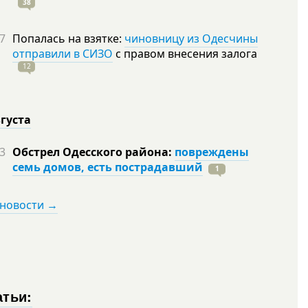
38
7
Попалась на взятке:
чиновницу из Одесчины
отправили в СИЗО
с правом внесения залога
12
вгуста
3
Обстрел Одесского района:
повреждены
семь домов, есть пострадавший
1
 новости →
атьи: