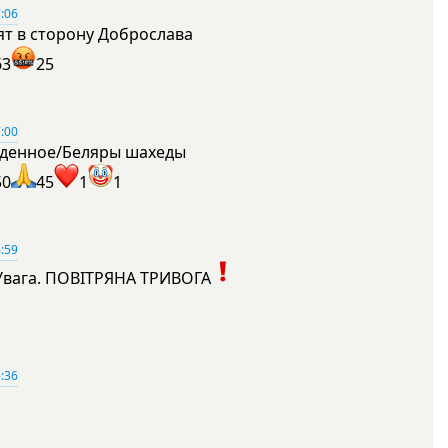
:06
ят в сторону Доброслава
63
25
:00
денное/Беляры шахеды
50
45
1
1
:59
Увага. ПОВІТРЯНА ТРИВОГА
1
:36