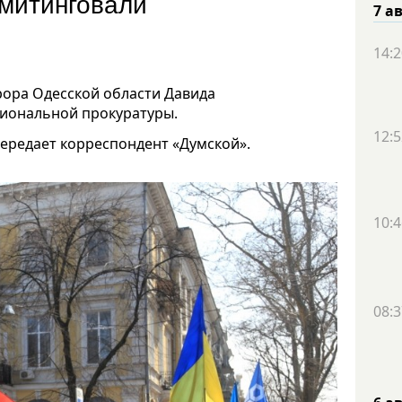
 митинговали
7 а
14:2
рора Одесской области Давида
гиональной прокуратуры.
12:5
передает корреспондент «Думской».
10:4
08:3