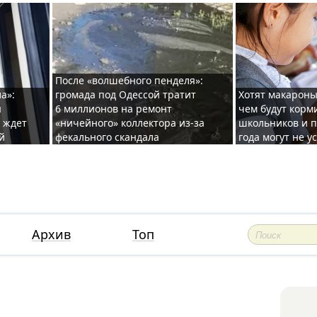
После «волшебного пенделя»:
а»:
громада под Одессой тратит
Хотят макароны
ы
6 миллионов на ремонт
чем будут корм
и ждет
«ничейного» коллектора из-за
школьников и п
й
фекального скандала
года могут не у
Архив
Топ