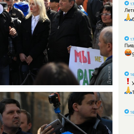
17
Лет
17
Пив
16
16