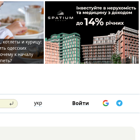
, котлеты и курицу:
ить одесских
очему к началу
спеть?
укр
Войти