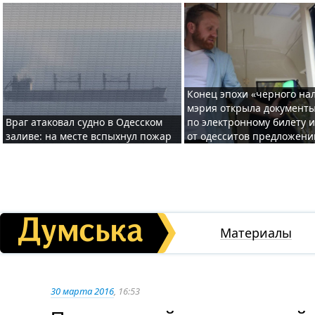
Конец эпохи «черного нал
мэрия открыла документ
Враг атаковал судно в Одесском
по электронному билету 
заливе: на месте вспыхнул пожар
от одесситов предложени
Материалы
30 марта 2016
, 16:53