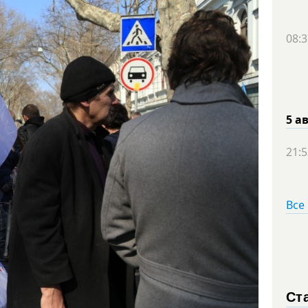
08:3
5 а
21:5
Все
Ст