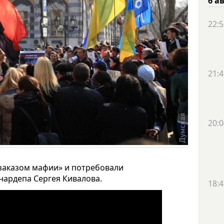
6 а
22:5
21:4
20:0
«заказом мафии» и потребовали
нардепа Сергея Кивалова.
18:4