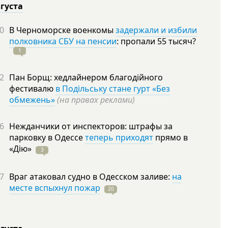
вгуста
0
В Черноморске военкомы
задержали и избили
полковника СБУ на пенсии
: пропали 55
тысяч?
1
2
Пан Борщ: хедлайнером благодійного
фестивалю
в Подільську стане гурт «Без
обмежень»
(на правах реклами)
6
Нежданчики от инспекторов: штрафы за
парковку в Одессе
теперь приходят
прямо в
«Дію»
3
7
Враг атаковал судно в Одесском заливе:
на
месте вспыхнул пожар
20