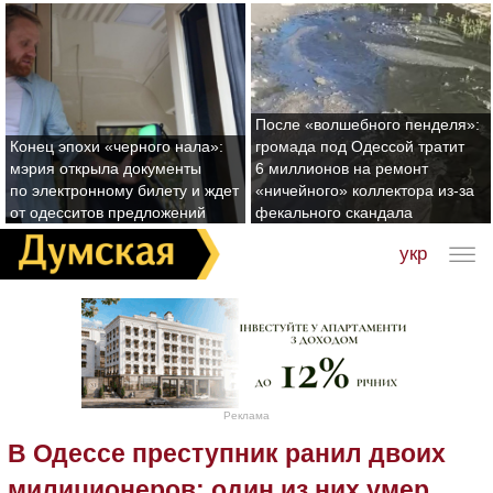
После «волшебного пенделя»:
Конец эпохи «черного нала»:
громада под Одессой тратит
мэрия открыла документы
6 миллионов на ремонт
по электронному билету и ждет
«ничейного» коллектора из-за
от одесситов предложений
фекального скандала
укр
Реклама
В Одессе преступник ранил двоих
милиционеров: один из них умер