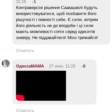
11:15
-1
Контраверсіні рішення Саакашвілі будуть
використовуватися, щоб позбавити його
рішучості і певності себе. Є сили, котрим
його діяльність не до вподоби і ці сили
мають можливості сіяти серед одеситів
зневіру. Не піддавайтеся! Міхо тримайся!
Ответить
ОдессаМАМА
27 июн, 11:23
-8
Ответить