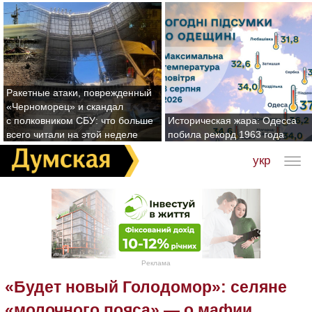
Ракетные атаки, поврежденный
«Черноморец» и скандал
с полковником СБУ: что больше
Историческая жара: Одесса
всего читали на этой неделе
побила рекорд 1963 года
укр
Реклама
«Будет новый Голодомор»: селяне
«молочного пояса» — о мафии