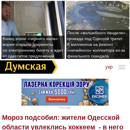
После «волшебного пенделя»:
Конец эпохи «черного нала»:
громада под Одессой тратит
мэрия открыла документы
6 миллионов на ремонт
по электронному билету и ждет
«ничейного» коллектора из-за
от одесситов предложений
фекального скандала
укр
Реклама
Мороз подсобил: жители Одесской
области увлеклись хоккеем - в него