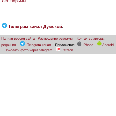
лет тюрьмы
Телеграм канал Думской
:
Полная версия сайта
Размещение рекламы
Контакты, авторы,
редакция
Telegram-канал
Приложение:
iPhone
Android
Прислать фото через telegram
Patreon