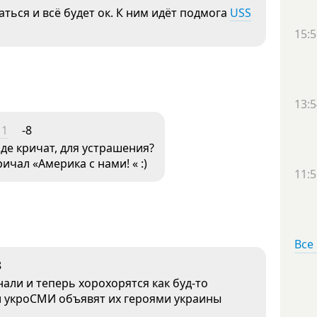
ться и всё будет ок. К ним идёт подмога
USS
15:5
13:5
11
-8
зде кричат, для устрашения?
ричал «Америка с нами! « :)
11:5
Все
8
али и теперь хорохорятся как буд-то
и укроСМИ объявят их героями украины