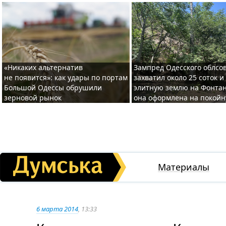
«Никаких альтернатив
Зампред Одесского облсо
не появится»: как удары по портам
захватил около 25 соток и
Большой Одессы обрушили
элитную землю на Фонтан
зерновой рынок
она оформлена на покой
Материалы
6 марта 2014
, 13:33