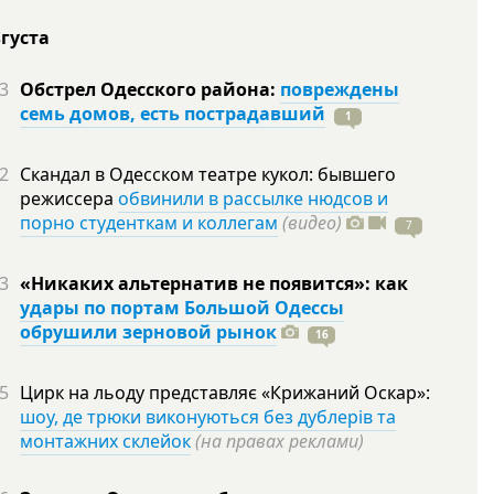
вгуста
3
Обстрел Одесского района:
повреждены
семь домов, есть пострадавший
1
2
Скандал в Одесском театре кукол: бывшего
режиссера
обвинили в рассылке нюдсов и
порно студенткам и коллегам
(видео)
7
3
«Никаких альтернатив не появится»: как
удары по портам Большой Одессы
обрушили зерновой рынок
16
5
Цирк на льоду представляє «Крижаний Оскар»:
шоу, де трюки виконуються без дублерів та
монтажних склейок
(на правах реклами)