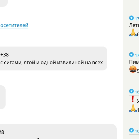
17
посетителей
Лет
+38
17
Пив
с сигами, ягой и одной извилиной на всех
16
16
28