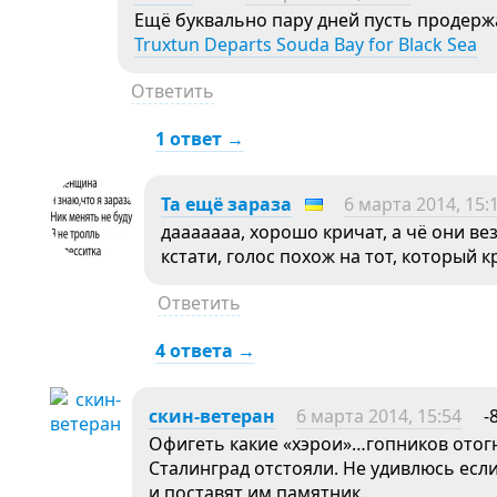
Ещё буквально пару дней пусть продержа
Truxtun Departs Souda Bay for Black Sea
Ответить
1 ответ →
Та ещё зараза
6 марта 2014, 15:
дааааааа, хорошо кричат, а чё они ве
кстати, голос похож на тот, который к
Ответить
4 ответа →
скин-ветеран
6 марта 2014, 15:54
-
Офигеть какие «хэрои»…гопников отогн
Сталинград отстояли. Не удивлюсь есл
и поставят им памятник.