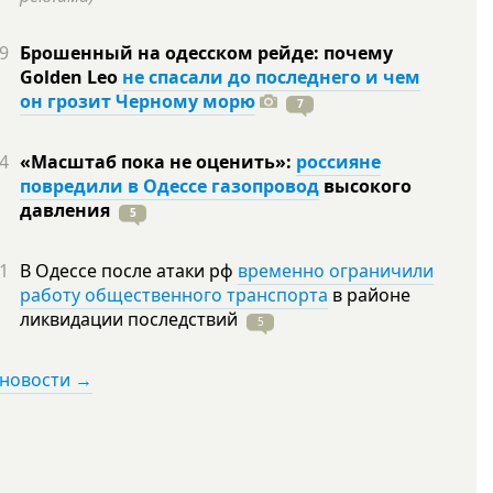
9
Брошенный на одесском рейде: почему
Golden Leo
не спасали до последнего и чем
он грозит Черному морю
7
4
«Масштаб пока не оценить»:
россияне
повредили в Одессе газопровод
высокого
давления
5
1
В Одессе после атаки рф
временно ограничили
работу общественного транспорта
в районе
ликвидации
последствий
5
 новости →