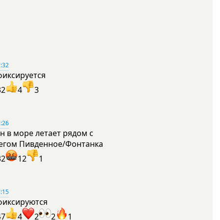
:32
фиксируется
32
4
3
:26
н в море летает рядом с
егом Пивденное/Фонтанка
32
12
1
:15
фиксируются
47
4
2
2
1