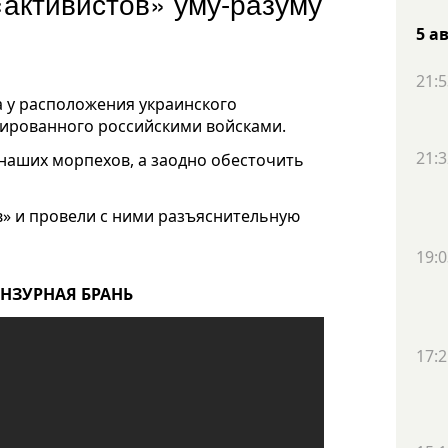
«активистов» уму-разуму
5 а
21:5
а у расположения украинского
кированного российскими войсками.
21:3
 наших морпехов, а заодно обесточить
в» и провели с ними разъяснительную
19:0
ЕНЗУРНАЯ БРАНЬ
17:2