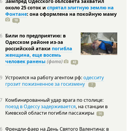
6
Зампред Одесского облсовета захватил
около 25 соток и
спрятал элитную землю на
Фонтане
: она оформлена на покойную
маму
10
6
Били по предприятию: в
Одесском районе из-за
российской атаки
погибла
женщина, еще восемь
человек ранены
(фото)
42
9
Устроился на работу агентом рф:
одесситу
грозит пожизненное за госизмену
7
7
Комбинированный удар врага по столице:
поезд в Одессу задерживается
, на станции в
Киевской области погибли
пассажиры
56
6
Френдли-фаер на День Святого Валентина: в