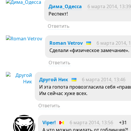
Дима_Одесса
6 марта 2014, 13:39
Респект!
Ответить
Roman Vetrov
6 марта 2014, 1
Сделали «физическое замечание».
Ответить
Другой Ник
6 марта 2014, 13:46
И эта гопота провозгласила себя «пра
Им сейчас хуже всех.
Ответить
Viper!
6 марта 2014, 13:56
+31
А что можно ожидать от гоблинцев?!