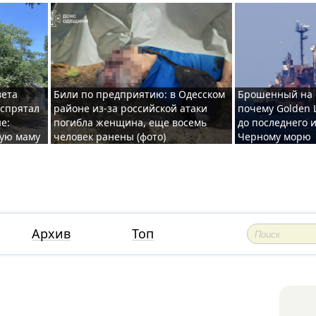
вета
Били по предприятию: в Одесском
Брошенный на 
 спрятал
районе из-за российской атаки
почему Golden 
е:
погибла женщина, еще восемь
до последнего и
ную маму
человек ранены (фото)
Черному морю
Архив
Топ