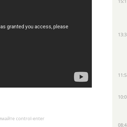
15:1
13:3
11:5
10:0
майте control-enter
08:4