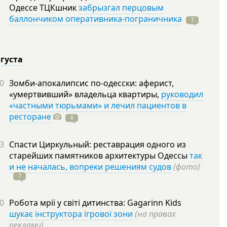
Одессе ТЦКшник
забрызгал перцовым
баллончиком оперативника-пограничника
7
вгуста
0
Зомби-апокалипсис по-одесски: аферист,
«умертвивший» владельца квартиры,
руководил
«частными тюрьмами» и лечил пациентов в
ресторане
8
3
Спасти Циркульный: реставрация одного из
старейших памятников архитектуры Одессы
так
и не началась, вопреки решениям судов
(фото)
7
0
Робота мрії у світі дитинства: Gagarinn Kids
шукає інструктора ігрової зони
(на правах
реклами)