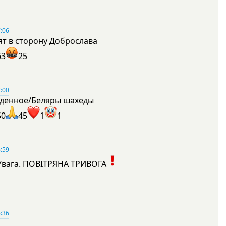
:06
ят в сторону Доброслава
63
25
:00
денное/Беляры шахеды
50
45
1
1
:59
Увага. ПОВІТРЯНА ТРИВОГА
1
:36