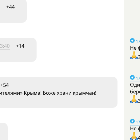
+44
17
3:40
+14
Не 
17
Оди
+54
бер
вителями» Крыма! Боже храни крымчан!
17
Не 