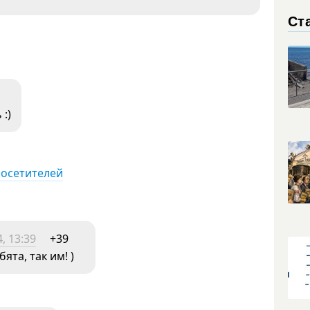
Ст
:)
посетителей
, 13:39
+39
та, так им! )