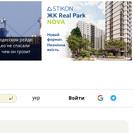
одесском рейде:
Leo не спасали
 чем он грозит
укр
Войти