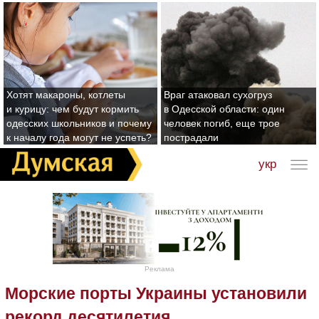
Хотят макароны, котлеты
Враг атаковал сухогруз
и курицу: чем будут кормить
в Одесской области: один
одесских школьников и почему
человек погиб, еще трое
к началу года могут не успеть?
пострадали
укр
Реклама
Морские порты Украины установили
рекорд десятилетия