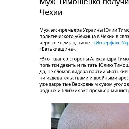
Муж Тимошенко получи
Чехии
Муж экс-премьера Украины Юлии Тимо
политического убежища в Чехии в свя
через ее семью, пишет
«Интерфакс-Ук
«Батькивщина».
«Этот шаг со стороны Александра Тим
попытки давить и пытать Юлию Тимоше
Да, не сломав лидера партии «Батькив
ни издевательствами и двойными арес
уже закрытые Верховным судом уголовн
родных и близких экс-премьер-министр