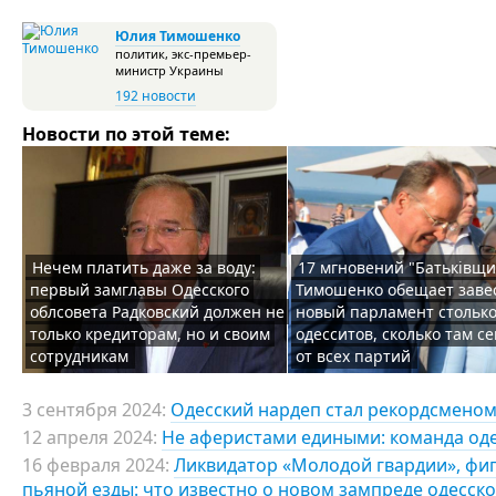
Юлия Тимошенко
политик, экс-премьер-
министр Украины
192 новости
Новости по этой теме:
Нечем платить даже за воду:
17 мгновений "Батьківщи
первый замглавы Одесского
Тимошенко обещает заве
облсовета Радковский должен не
новый парламент стольк
только кредиторам, но и своим
одесситов, сколько там с
сотрудникам
от всех партий
3 сентября 2024:
Одесский нардеп стал рекордсмено
12 апреля 2024:
Не аферистами едиными: команда од
16 февраля 2024:
Ликвидатор «Молодой гвардии», фиг
пьяной езды: что известно о новом зампреде одесск