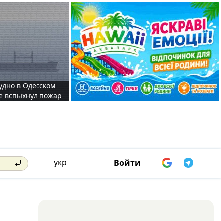
судно в Одесском
те вспыхнул пожар
укр
Войти