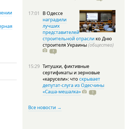
нении
17:01
В Одессе
наградили
лучших
ерная
представителей
строительной отрасли
ко Дню
строителя Украины
(общество)
3
15:29
Титушки, фиктивные
сертификаты и зерновые
«карусели»: что
скрывает
депутат-слуга из Одесчины
«Саша-мешалка»
3
Все новости →