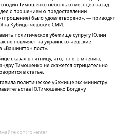
господин Тимошенко несколько месяцев назад
 дел с прошением о предоставлении
о (прошение) было удовлетворено», — приводят
 Яна Кубицы чешские СМИ.
тавить политическое убежище супругу Юлии
к не повлияет на украинско-чешские
а «Вашингтон пост».
це сказал в пятницу, что, по его мнению,
андру Тимошенко не скажется отрицательно
оворится в статье.
оставила политическое убежище экс-министру
равительства Ю.Тимошенко Богдану
майте control-enter