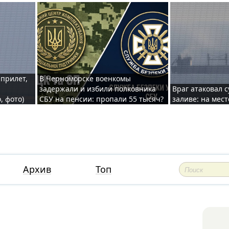
 прилет,
В Черноморске военкомы
задержали и избили полковника
Враг атаковал 
, фото)
СБУ на пенсии: пропали 55 тысяч?
заливе: на мес
Архив
Топ