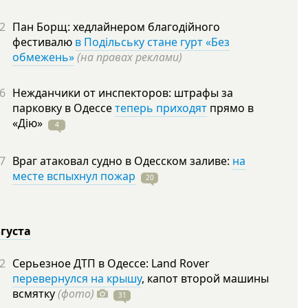
2
Пан Борщ: хедлайнером благодійного
фестивалю
в Подільську стане гурт «Без
обмежень»
(на правах реклами)
6
Нежданчики от инспекторов: штрафы за
парковку в Одессе
теперь приходят
прямо в
«Дію»
4
7
Враг атаковал судно в Одесском заливе:
на
месте вспыхнул пожар
20
вгуста
2
Серьезное ДТП в Одессе: Land Rover
перевернулся на крышу
, капот второй машины
всмятку
(фото)
31