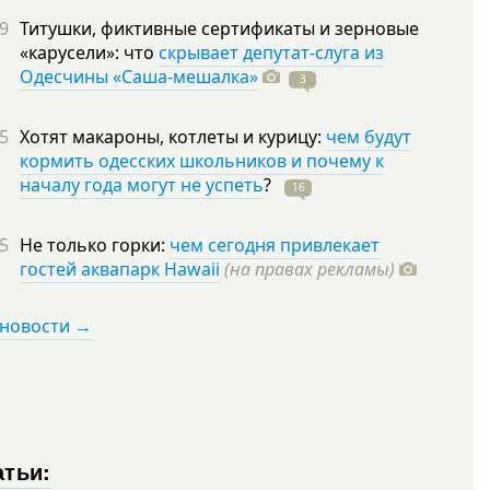
9
Титушки, фиктивные сертификаты и зерновые
«карусели»: что
скрывает депутат-слуга из
Одесчины «Саша-мешалка»
3
5
Хотят макароны, котлеты и курицу:
чем будут
кормить одесских школьников и почему к
началу года могут не успеть
?
16
5
Не только горки:
чем сегодня привлекает
гостей аквапарк Hawaii
(на правах рекламы)
 новости →
атьи: