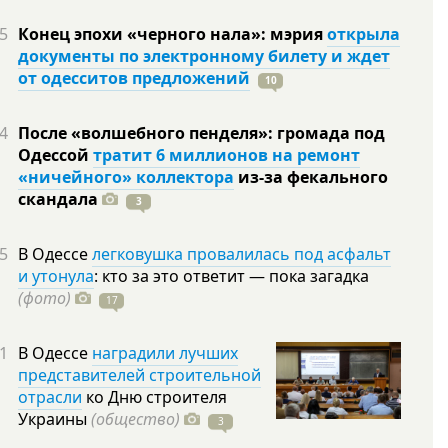
5
Конец эпохи «черного нала»: мэрия
открыла
документы по электронному билету и ждет
от одесситов предложений
10
4
После «волшебного пенделя»: громада под
Одессой
тратит 6 миллионов на ремонт
«ничейного» коллектора
из-за фекального
скандала
3
5
В Одессе
легковушка провалилась под асфальт
и утонула
: кто за это ответит — пока загадка
(фото)
17
1
В Одессе
наградили лучших
представителей строительной
отрасли
ко Дню строителя
Украины
(общество)
3