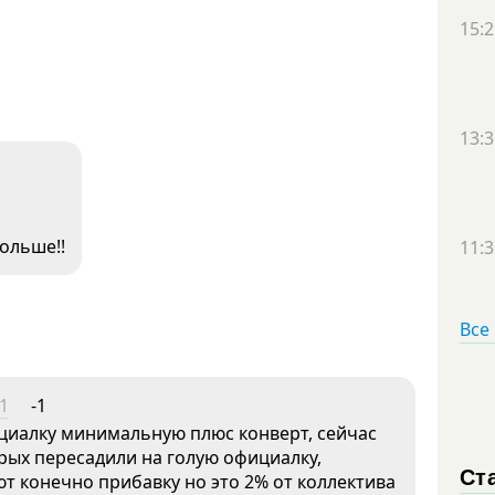
15:2
13:3
больше!!
11:3
Все
31
-1
циалку минимальную плюс конверт, сейчас
рых пересадили на голую официалку,
Ст
ют конечно прибавку но это 2% от коллектива