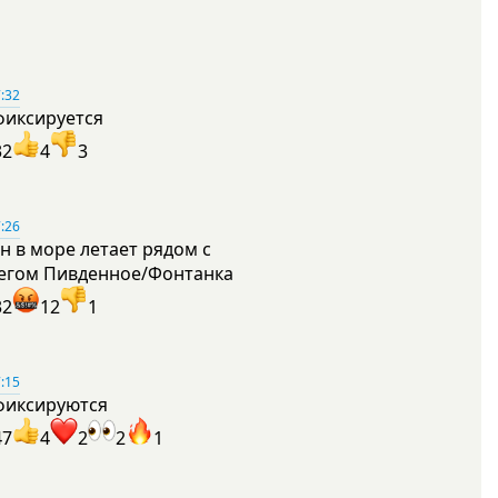
:32
фиксируется
32
4
3
:26
н в море летает рядом с
егом Пивденное/Фонтанка
32
12
1
:15
фиксируются
47
4
2
2
1