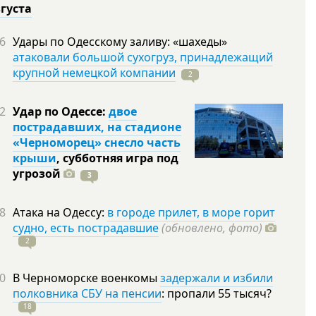
вгуста
6
Удары по Одесскому заливу: «шахеды»
атаковали большой сухогруз, принадлежащий
крупной немецкой компании
2
2
Удар по Одессе:
двое
пострадавших, на стадионе
«Черноморец» снесло часть
крыши
, субботняя игра под
угрозой
3
8
Атака на Одессу:
в городе прилет, в море горит
судно, есть пострадавшие
(обновлено, фото)
2
0
В Черноморске военкомы
задержали и избили
полковника СБУ на пенсии
: пропали 55
тысяч?
18