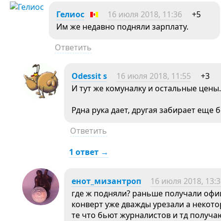
Гелиос
16 июля 2018, 11:36
+5
Им же недавно подняли зарплату.
Ответить
Odessit s
16 июля 2018, 11:55
+3
И тут же комуналку и остальные цены.
Рдна рука дает, другая забирает еще 
Ответить
1 ответ →
енот_мизантроп
16 июля 2018, 13:
где ж подняли? раньше получали офи
конверт уже дважды урезали а некото
те что бьют журналистов и тд получа