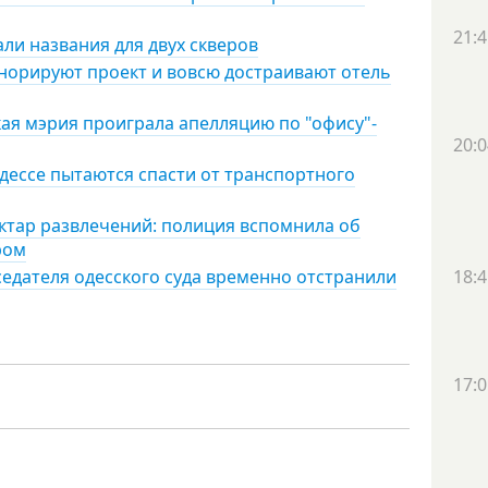
21:4
али названия для двух скверов
гнорируют проект и вовсю достраивают отель
кая мэрия проиграла апелляцию по "офису"-
20:0
дессе пытаются спасти от транспортного
ектар развлечений: полиция вспомнила об
ром
седателя одесского суда временно отстранили
18:4
17:0