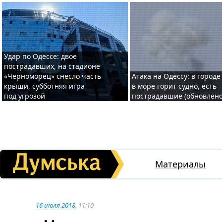
Удар по Одессе: двое
пострадавших, на стадионе
«Черноморец» снесло часть
Атака на Одессу: в городе
крыши, субботняя игра
в море горит судно, есть
под угрозой
пострадавшие (обновлено
Материалы
16 июля 2018
, 11:10