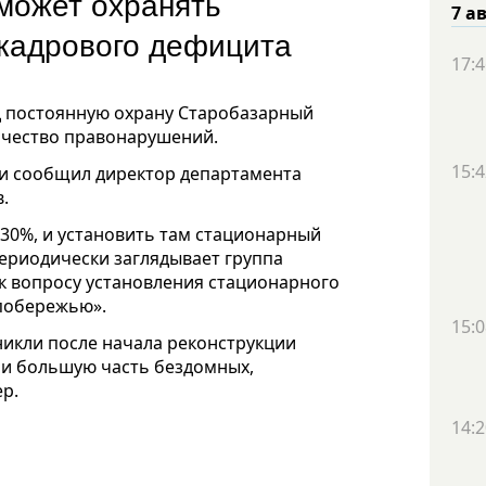
может охранять
7 а
 кадрового дефицита
17:4
д постоянную охрану Старобазарный
личество правонарушений.
15:4
ии сообщил директор департамента
.
 30%, и установить там стационарный
 периодически заглядывает группа
к вопросу установления стационарного
 побережью».
15:0
никли после начала реконструкции
ли большую часть бездомных,
р.
14:2