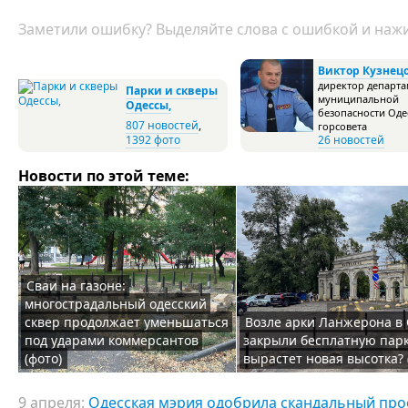
Заметили ошибку? Выделяйте слова с ошибкой и нажи
Виктор Кузнец
директор департа
Парки и скверы
муниципальной
Одессы,
безопасности Оде
807 новостей
,
горсовета
1392 фото
26 новостей
Новости по этой теме:
Сваи на газоне:
многострадальный одесский
сквер продолжает уменьшаться
Возле арки Ланжерона в
под ударами коммерсантов
закрыли бесплатную парк
(фото)
вырастет новая высотка? 
9 апреля:
Одесская мэрия одобрила скандальный прое