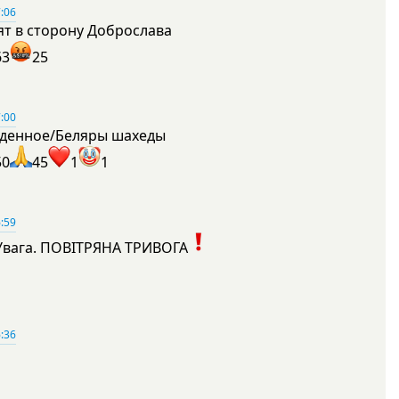
:06
ят в сторону Доброслава
63
25
:00
денное/Беляры шахеды
50
45
1
1
:59
Увага. ПОВІТРЯНА ТРИВОГА
1
:36