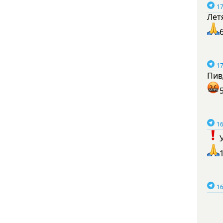
17
Лет
17
Пив
16
16