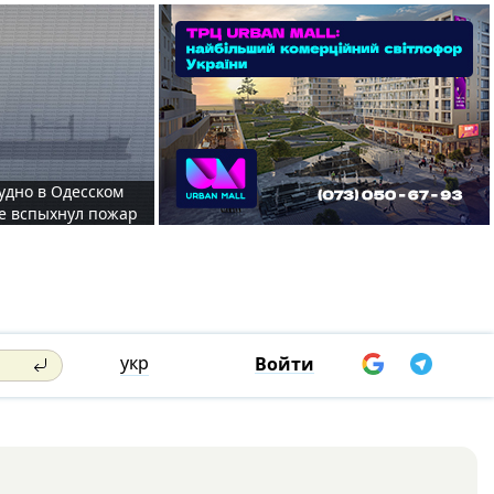
судно в Одесском
те вспыхнул пожар
укр
Войти