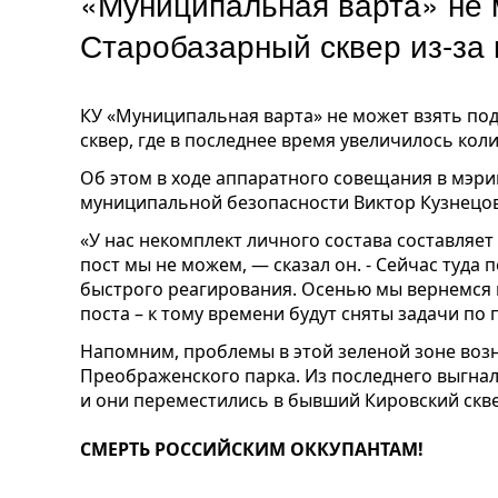
«Муниципальная варта» не 
Старобазарный сквер из-за
КУ «Муниципальная варта» не может взять по
сквер, где в последнее время увеличилось ко
Об этом в ходе аппаратного совещания в мэр
муниципальной безопасности Виктор Кузнецов
«У нас некомплект личного состава составляет
пост мы не можем, — сказал он. - Сейчас туда
быстрого реагирования. Осенью мы вернемся 
поста – к тому времени будут сняты задачи по
Напомним, проблемы в этой зеленой зоне воз
Преображенского парка. Из последнего выгна
и они переместились в бывший Кировский скве
СМЕРТЬ РОССИЙСКИМ ОККУПАНТАМ!