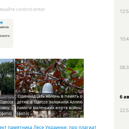
майте control-enter
12:5
ов
мента
сского
10:4
08:3
Одиннадцать яблонь в память о
6 а
 Одессе
детях: в Одессе заложили Аллею
овку:
памяти маленьких жертв войны
22:5
(фото)
(фото)
кт памятника Лесе Украинке: про плагиат