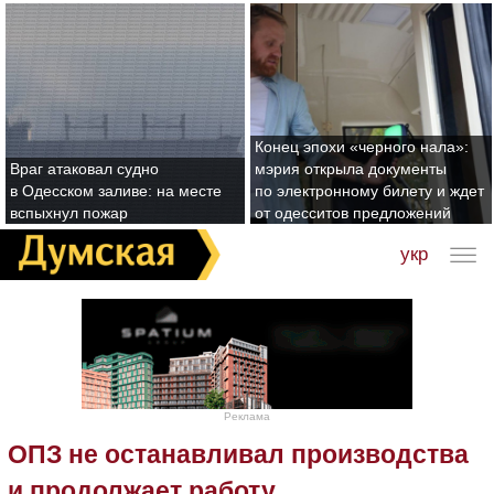
Конец эпохи «черного нала»:
Враг атаковал судно
мэрия открыла документы
в Одесском заливе: на месте
по электронному билету и ждет
вспыхнул пожар
от одесситов предложений
укр
Реклама
ОПЗ не останавливал производства
и продолжает работу