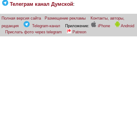
Телеграм канал Думской
:
Полная версия сайта
Размещение рекламы
Контакты, авторы,
редакция
Telegram-канал
Приложение:
iPhone
Android
Прислать фото через telegram
Patreon