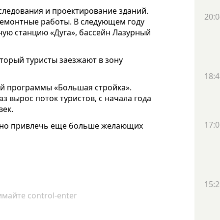
ледования и проектирование зданий.
20:0
ремонтные работы. В следующем году
ную станцию «Дуга», бассейн Лазурный
торый туристы заезжают в зону
18:4
ой программы «Большая стройка».
аз вырос поток туристов, с начала года
век.
17:0
ано привлечь еще больше желающих
15:2
майте control-enter