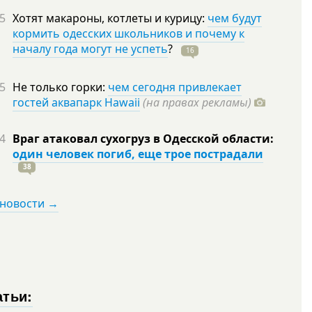
5
Хотят макароны, котлеты и курицу:
чем будут
кормить одесских школьников и почему к
началу года могут не успеть
?
16
5
Не только горки:
чем сегодня привлекает
гостей аквапарк Hawaii
(на правах рекламы)
4
Враг атаковал сухогруз в Одесской области:
один человек погиб, еще трое пострадали
38
 новости →
атьи: