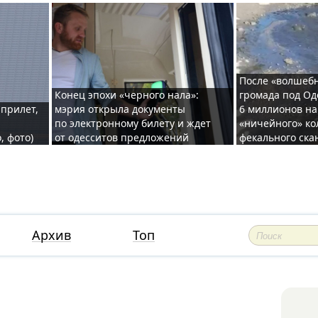
После «волшебн
Конец эпохи «черного нала»:
громада под Од
 прилет,
мэрия открыла документы
6 миллионов на
по электронному билету и ждет
«ничейного» ко
, фото)
от одесситов предложений
фекального ска
Архив
Топ