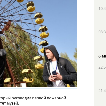
10:4
08:3
6 а
22:5
21:4
оторый руководил первой пожарной
тят музей.