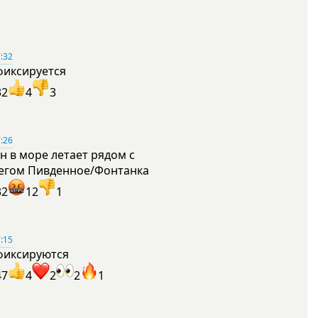
:32
фиксируется
32
4
3
:26
н в море летает рядом с
егом Пивденное/Фонтанка
32
12
1
:15
фиксируются
47
4
2
2
1