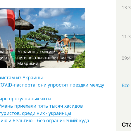
13:3
11:3
ла
Украинцы смогут
цию
путешествовать без виз на
09:4
Маврикий
ристам из Украины
COVID-паспорта: они упростят поездки между
Все
тыре прогулочных яхты
 Умань приехали пять тысяч хасидов
туристов, среди них - украинцы
ию и Бельгию – без ограничений: куда
Ст