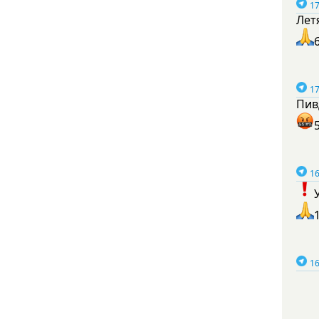
17
Лет
17
Пив
16
16