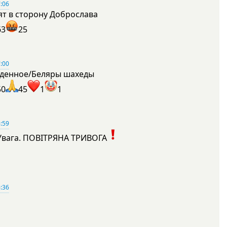
:06
ят в сторону Доброслава
63
25
:00
денное/Беляры шахеды
50
45
1
1
:59
Увага. ПОВІТРЯНА ТРИВОГА
1
:36