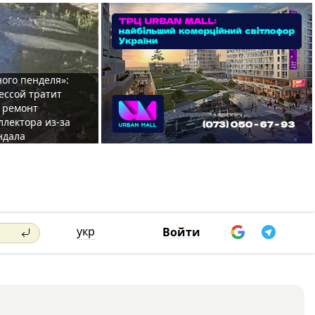
ого пенделя»:
ессой тратит
 ремонт
ллектора из-за
ндала
укр
Войти