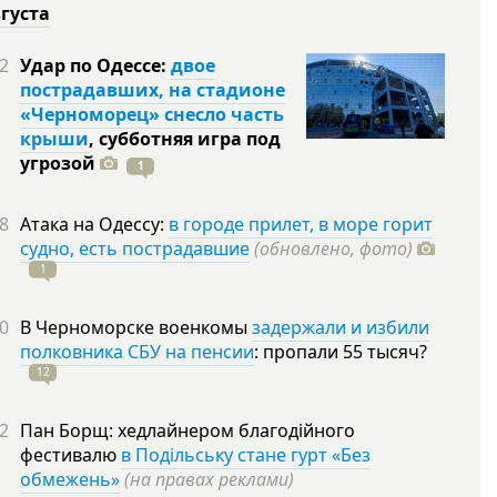
вгуста
2
Удар по Одессе:
двое
пострадавших, на стадионе
«Черноморец» снесло часть
крыши
, субботняя игра под
угрозой
1
8
Атака на Одессу:
в городе прилет, в море горит
судно, есть пострадавшие
(обновлено, фото)
1
0
В Черноморске военкомы
задержали и избили
полковника СБУ на пенсии
: пропали 55
тысяч?
12
2
Пан Борщ: хедлайнером благодійного
фестивалю
в Подільську стане гурт «Без
обмежень»
(на правах реклами)