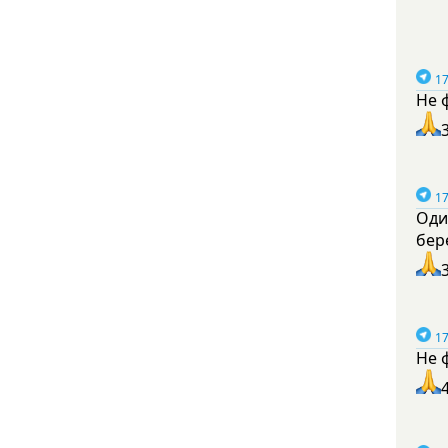
17
Не 
17
Оди
бер
17
Не 