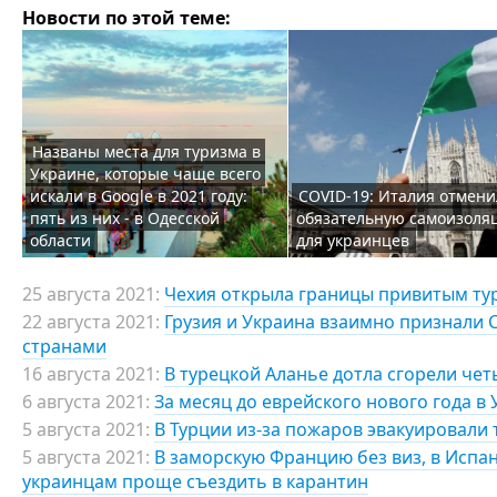
Новости по этой теме:
Названы места для туризма в
Украине, которые чаще всего
искали в Google в 2021 году:
COVID-19: Италия отмени
пять из них - в Одесской
обязательную самоизоля
области
для украинцев
25 августа 2021:
Чехия открыла границы привитым ту
22 августа 2021:
Грузия и Украина взаимно признали 
странами
16 августа 2021:
В турецкой Аланье дотла сгорели че
6 августа 2021:
За месяц до еврейского нового года в
5 августа 2021:
В Турции из-за пожаров эвакуировали 
5 августа 2021:
В заморскую Францию без виз, в Испан
украинцам проще съездить в карантин