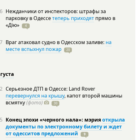
6
Нежданчики от инспекторов: штрафы за
парковку в Одессе
теперь приходят
прямо в
«Дію»
4
7
Враг атаковал судно в Одесском заливе:
на
месте вспыхнул пожар
20
вгуста
2
Серьезное ДТП в Одессе: Land Rover
перевернулся на крышу
, капот второй машины
всмятку
(фото)
30
5
Конец эпохи «черного нала»: мэрия
открыла
документы по электронному билету и ждет
от одесситов предложений
9