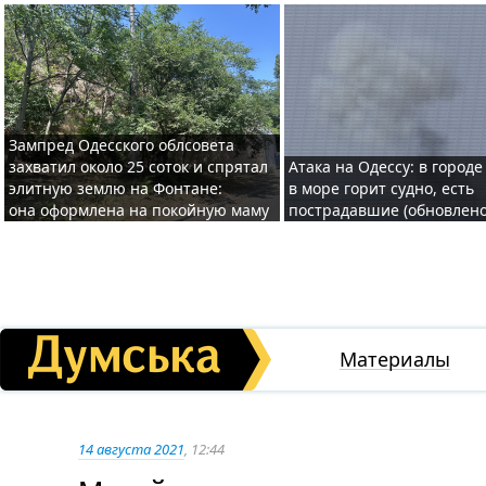
Зампред Одесского облсовета
захватил около 25 соток и спрятал
Атака на Одессу: в городе
элитную землю на Фонтане:
в море горит судно, есть
она оформлена на покойную маму
пострадавшие (обновлено
Материалы
14 августа 2021
, 12:44