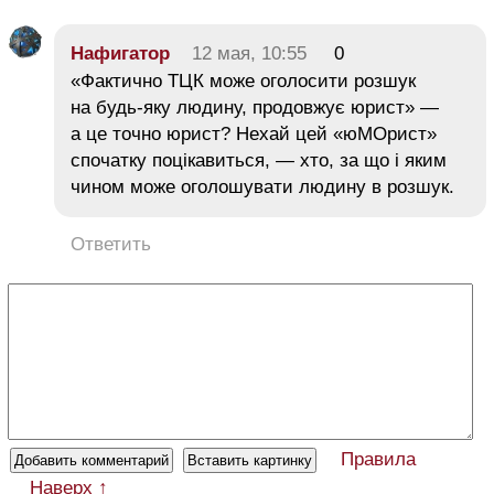
Нафигатор
12 мая, 10:55
0
«Фактично ТЦК може оголосити розшук
на будь-яку людину, продовжує юрист» —
а це точно юрист? Нехай цей «юМОрист»
спочатку поцікавиться, — хто, за що і яким
чином може оголошувати людину в розшук.
Ответить
Правила
Наверх ↑