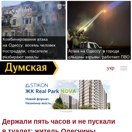
Комбинировання атака
на Одессу: восемь человек
пострадали, спасатели
Атака на Одессу: в городе
разбирают завалы
слышны взрывы, работает ПВО
укр
Реклама
Держали пять часов и не пускали
в туалет: житель Одесчины