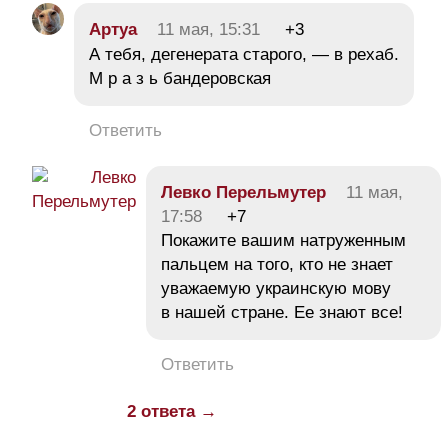
Aртуа
11 мая, 15:31
+3
А тебя, дегенерата старого, — в рехаб.
М р а з ь бандеровская
Ответить
Левко Перельмутер
11 мая,
17:58
+7
Покажите вашим натруженным
пальцем на того, кто не знает
уважаемую украинскую мову
в нашей стране. Ее знают все!
Ответить
2 ответа →