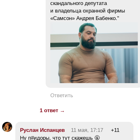
скандального депутата
и владельца охранной фирмы
«Самсон» Андрея Бабенко."
Ответить
1 ответ →
Руслан Испанцев
11 мая, 17:17
+11
Ну п#идоры, что тут скажешь 🤬