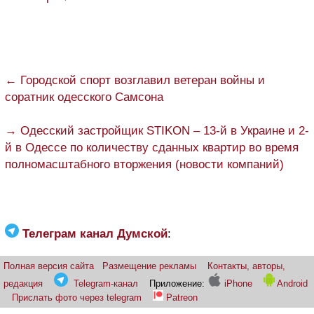
← Городской спорт возглавил ветеран войны и
соратник одесского Самсона
→ Одесский застройщик STIKON – 13-й в Украине и 2-
й в Одессе по количеству сданных квартир во время
полномасштабного вторжения (новости компаний)
Телеграм канал Думской
:
Полная версия сайта
Размещение рекламы
Контакты, авторы,
редакция
Telegram-канал
Приложение:
iPhone
Android
Прислать фото через telegram
Patreon