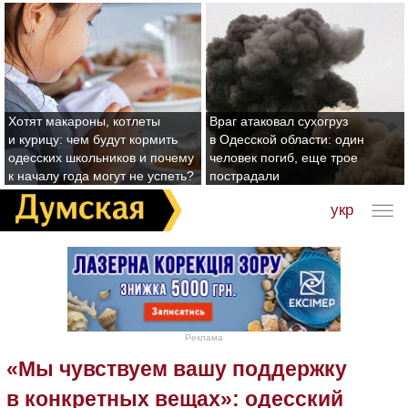
Хотят макароны, котлеты
Враг атаковал сухогруз
и курицу: чем будут кормить
в Одесской области: один
одесских школьников и почему
человек погиб, еще трое
к началу года могут не успеть?
пострадали
укр
Реклама
«Мы чувствуем вашу поддержку
в конкретных вещах»: одесский