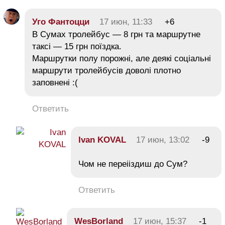
Уго Фантоцци
17 июн, 11:33
+6
В Сумах тролейбус — 8 грн та маршрутне
таксі — 15 грн поїздка.
Маршрутки полу порожні, але деякі соціальні
маршрути тролейбусів доволі плотно
заповнені :(
Ответить
Ivan KOVAL
17 июн, 13:02
-9
Чом не переiiздиш до Сум?
Ответить
WesBorland
17 июн, 15:37
-1