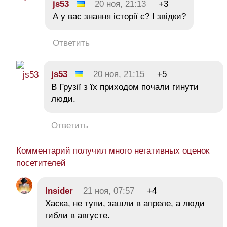
js53
20 ноя, 21:13
+3
А у вас знання історії є? І звідки?
Ответить
js53
20 ноя, 21:15
+5
В Грузії з їх приходом почали гинути
люди.
Ответить
Комментарий получил много негативных оценок
посетителей
Insider
21 ноя, 07:57
+4
Хаска, не тупи, зашли в апреле, а люди
гибли в августе.