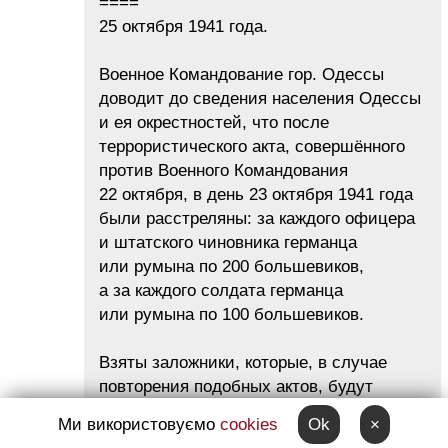
====
25 октября 1941 года.
Военное Командование гор. Одессы
доводит до сведения населения Одессы
и ея окрестностей, что после
террористического акта, совершённого
против Военного Командования
22 октября, в день 23 октября 1941 года
были расстреляны: за каждого офицера
и штатского чиновника германца
или румына по 200 большевиков,
а за каждого солдата германца
или румына по 100 большевиков.
Взяты заложники, которые, в случае
повторения подобных актов, будут
расстреляны совместно с их семьями.
Ми використовуємо
cookies
Ok
×