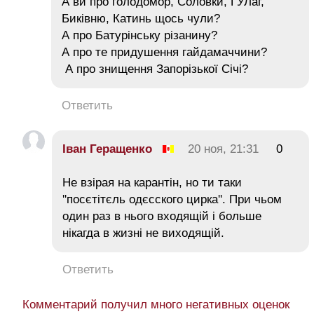
А ви про голодомор, Соловки, ГУЛаг,
Биківню, Катинь щось чули?
А про Батурінську різанину?
А про те придушення гайдамаччини?
А про знищення Запорізької Січі?
Ответить
Іван Геращенко
20 ноя, 21:31
0
Не взірая на карантін, но ти таки
''посєтітєль одєсского цирка''. При чьом
один раз в нього входящій і больше
нікагда в жизні не виходящій.
Ответить
Комментарий получил много негативных оценок