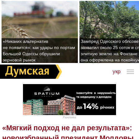
«Никаких альтернатив
Зампред Одесского облсове
не появится»: как удары по портам
захватил около 25 соток и с
Большой Одессы обрушили
элитную землю на Фонтане:
зерновой рынок
она оформлена на покойну
укр
Реклама
«Мягкий подход не дал результата»:
новоизбранный президент Молдовы