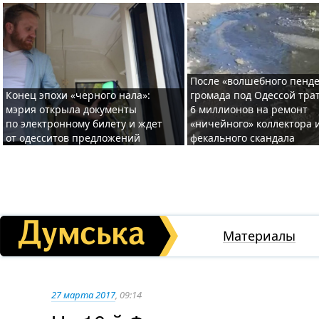
После «волшебного пенде
Конец эпохи «черного нала»:
громада под Одессой тра
мэрия открыла документы
6 миллионов на ремонт
по электронному билету и ждет
«ничейного» коллектора и
от одесситов предложений
фекального скандала
Материалы
27 марта 2017
, 09:14