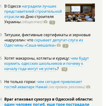
1
В Одессе
наградили лучших
представителей строительной
отрасли
ко Дню строителя
Украины
(общество)
3
9
Титушки, фиктивные сертификаты и зерновые
«карусели»: что
скрывает депутат-слуга из
Одесчины «Саша-мешалка»
3
5
Хотят макароны, котлеты и курицу:
чем будут
кормить одесских школьников и почему к
началу года могут не успеть
?
14
5
Не только горки:
чем сегодня привлекает
гостей аквапарк Hawaii
(на правах рекламы)
4
Враг атаковал сухогруз в Одесской области:
один человек погиб, еще трое пострадали