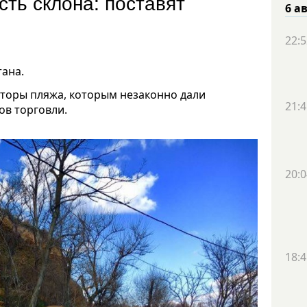
сть склона: поставят
6 а
22:5
тана.
аторы пляжа, которым незаконно дали
21:4
ов торговли.
20:0
18:4