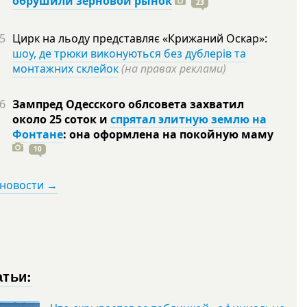
обрушили зерновой рынок
23
5
Цирк на льоду представляє «Крижаний Оскар»:
шоу, де трюки виконуються без дублерів та
монтажних склейок
(на правах реклами)
6
Зампред Одесского облсовета захватил
около 25 соток и
спрятал элитную землю на
Фонтане
: она оформлена на покойную
маму
10
 новости →
атьи: