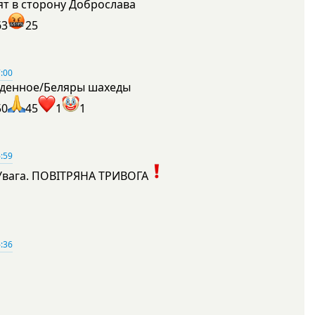
ят в сторону Доброслава
63
25
:00
денное/Беляры шахеды
50
45
1
1
:59
Увага. ПОВІТРЯНА ТРИВОГА
1
:36