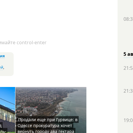
08:3
майте control-enter
5 а
ция
ей
,
21:5
21:3
Продали еще при Гурвице: в
19:0
д
Одессе прокуратура хочет
ль-
вернуть городу два гектара