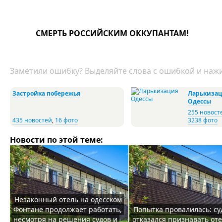
СМЕРТЬ РОССИЙСКИМ ОККУПАНТАМ!
Заметили ошибку? Выделяйте слова с ошибкой и нажи
Застройка побережья
Ларькиза
Одессы
255 новост
435 новостей
,
16 фото
3238 фото
Новости по этой теме:
Незаконный отель на одесском
Фонтане продолжает работать,
Попытка провалилась: су
несмотря на решения судов и
отказался признавать оте