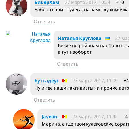
БиберХам
27 марта 2017, 10:34
+10
Бабло творит чудеса, на заметку хомячк
Ответить
Наталья Круглова
27 мар
Везде по районам наоборот ст
а тут наоборот
Ответить
Буттадеус
27 марта 2017, 11:09
+4
Ну и где наши «активисты» и прочие авт
Ответить
Javelin.
27 марта 2017, 11:42
-4
Марина, а где твои кулековские сорат