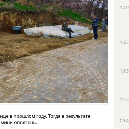
17:0
15:2
13:3
11:3
ще в прошлом году. Тогда в результате
09:4
 мини-оползень.