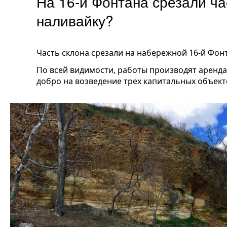
На 16-й Фонтана срезали ча
наливайку?
Часть склона срезали на набережной 16-й Фон
По всей видимости, работы производят аренд
добро на возведение трех капитальных объект