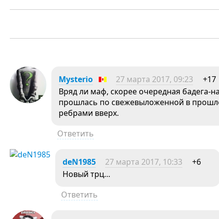
Mysterio
27 марта 2017, 09:23
+17
Вряд ли маф, скорее очередная бадега-н
прошлась по свежевыложенной в прошлом
ребрами вверх.
Ответить
deN1985
27 марта 2017, 10:33
+6
Новый трц…
Ответить