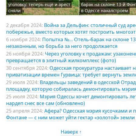
уголовку: теперь еще и арест
барак на склоне 13-й Фон
сняли
в Одессе нахалстроем
2 декабря 2024:
Война за Дельфин: столичный суд аре
побережье, вместо которых хотят построить многоэт
6 ноября 2024:
Попытка №... Отель-барак на склоне 1
незаконным, но борьба за него продолжается
26 ноября 2024:
Через уголовку к продажам: узаконе
превращается в элитный жилкомплекс (фото)
30 сентября 2024:
Одесская прокуратура настаивает 
приватизации времен Гурвица: требует вернуть земл
29 июля 2024:
Владельцы заведений в одесской Отрад
площадку, которую собиралась демонтировать мэрия
25 июля 2024:
Мэрия Одессы хочет демонтировать лет
нардеп снес все сам (обновлено)
25 апреля 2024:
Афера? Одесская мэрия кусочками и п
Фонтане — с ним может уйти гектар «золотой» земли
Наверх ↑