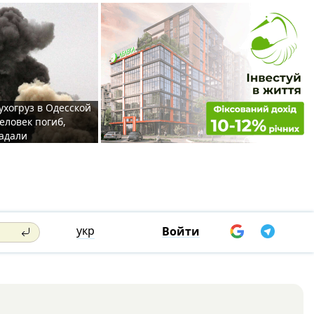
ухогруз в Одесской
еловек погиб,
адали
укр
Войти