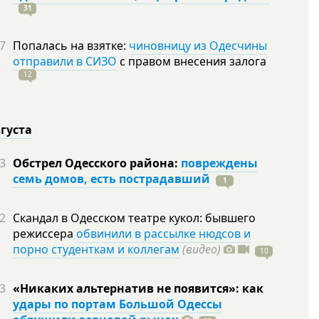
31
7
Попалась на взятке:
чиновницу из Одесчины
отправили в СИЗО
с правом внесения залога
12
вгуста
3
Обстрел Одесского района:
повреждены
семь домов, есть пострадавший
1
2
Скандал в Одесском театре кукол: бывшего
режиссера
обвинили в рассылке нюдсов и
порно студенткам и коллегам
(видео)
10
3
«Никаких альтернатив не появится»: как
удары по портам Большой Одессы