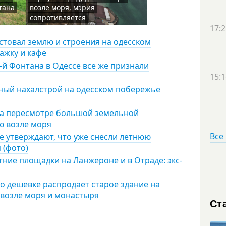
тана
возле моря, мэрия
сопротивляется
17:2
стовал землю и строения на одесском
ажку и кафе
3-й Фонтана в Одессе все же признали
15:1
нный нахалстрой на одесском побережье
на пересмотре большой земельной
ю возле моря
Все
е утверждают, что уже снесли летнюю
 (фото)
ние площадки на Ланжероне и в Отраде: экс-
о дешевке распродает старое здание на
 возле моря и монастыря
Ст