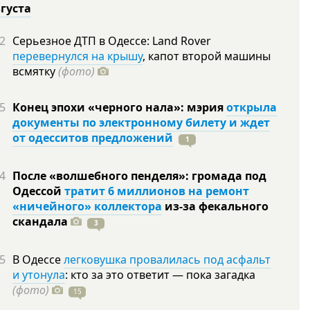
вгуста
2
Серьезное ДТП в Одессе: Land Rover
перевернулся на крышу
, капот второй машины
всмятку
(фото)
5
Конец эпохи «черного нала»: мэрия
открыла
документы по электронному билету и ждет
от одесситов предложений
1
4
После «волшебного пенделя»: громада под
Одессой
тратит 6 миллионов на ремонт
«ничейного» коллектора
из-за фекального
скандала
3
5
В Одессе
легковушка провалилась под асфальт
и утонула
: кто за это ответит — пока загадка
(фото)
15