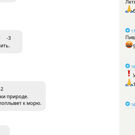
Лет
17
Пив
2
-3
ить.
16
-2
еки природе.
 поплывет к морю.
16