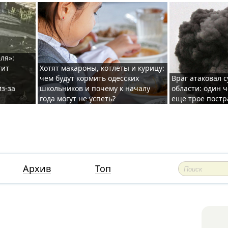
ля»:
тит
Хотят макароны, котлеты и курицу:
чем будут кормить одесских
Враг атаковал с
з-за
школьников и почему к началу
области: один ч
года могут не успеть?
еще трое постр
Архив
Топ