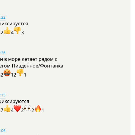
:32
фиксируется
32
4
3
:26
н в море летает рядом с
егом Пивденное/Фонтанка
32
12
1
:15
фиксируются
47
4
2
2
1
:06