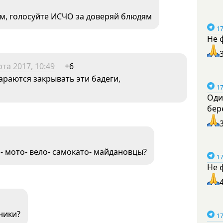
ам, голосуйте ИСЧО за доверяй блюдям
17
Не 
та 2017, 10:49
+6
араются закрывать эти бадеги,
17
Оди
бер
о- мото- вело- самокато- майдановцы?
17
Не 
ники?
17