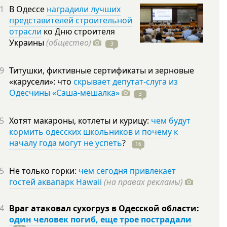
1
В Одессе
наградили лучших
представителей строительной
отрасли
ко Дню строителя
Украины
(общество)
3
9
Титушки, фиктивные сертификаты и зерновые
«карусели»: что
скрывает депутат-слуга из
Одесчины «Саша-мешалка»
3
5
Хотят макароны, котлеты и курицу:
чем будут
кормить одесских школьников и почему к
началу года могут не успеть
?
16
5
Не только горки:
чем сегодня привлекает
гостей аквапарк Hawaii
(на правах рекламы)
4
Враг атаковал сухогруз в Одесской области:
один человек погиб, еще трое пострадали