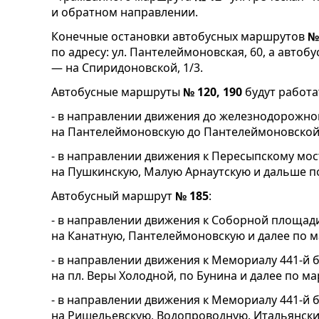
и обратном направлении.
Конечные остановки автобусных маршрутов
№
по адресу: ул. Пантелеймоновская, 60, а авто
— на Спиридоновской, 1/3.
Автобусные маршруты
№ 120, 190
будут работ
- в направлении движения до железнодорожно
на Пантелеймоновскую до Пантелеймоновской, 
- в направлении движения к Пересыпскому мо
на Пушкинскую, Малую Арнаутскую и дальше п
Автобусный маршрут
№ 185
:
- в направлении движения к Соборной площад
на Канатную, Пантелеймоновскую и далее по 
- в направлении движения к Мемориалу 441-й 
на пл. Веры Холодной, по Бунина и далее по м
- в направлении движения к Мемориалу 441-й 
на Ришельевскую, Водопроводную, Итальянски