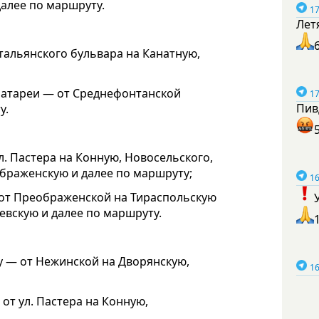
далее по маршруту.
17
Лет
Итальянского бульвара на Канатную,
 батареи — от Среднефонтанской
17
Пив
у.
л. Пастера на Конную, Новосельского,
браженскую и далее по маршруту;
16
 от Преображенской на Тираспольскую
евскую и далее по маршруту.
у — от Нежинской на Дворянскую,
16
от ул. Пастера на Конную,
.