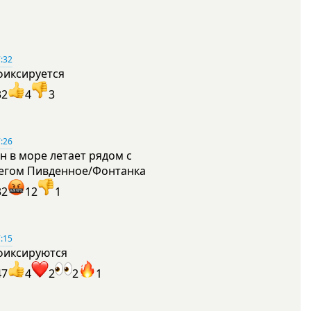
:32
фиксируется
32
4
3
:26
н в море летает рядом с
егом Пивденное/Фонтанка
32
12
1
:15
фиксируются
47
4
2
2
1