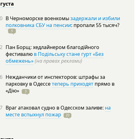
вгуста
0
В Черноморске военкомы
задержали и избили
полковника СБУ на пенсии
: пропали 55
тысяч?
5
2
Пан Борщ: хедлайнером благодійного
фестивалю
в Подільську стане гурт «Без
обмежень»
(на правах реклами)
6
Нежданчики от инспекторов: штрафы за
парковку в Одессе
теперь приходят
прямо в
«Дію»
3
7
Враг атаковал судно в Одесском заливе:
на
месте вспыхнул пожар
20