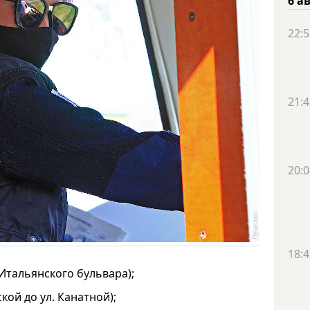
6 а
22:5
21:4
20:0
18:4
 Итальянского бульвара);
кой до ул. Канатной);