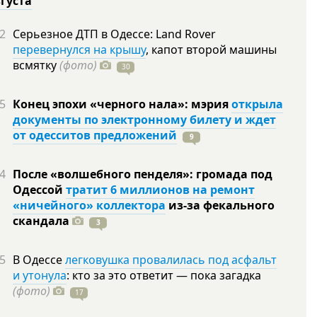
вгуста
2
Серьезное ДТП в Одессе: Land Rover
перевернулся на крышу
, капот второй машины
всмятку
(фото)
30
5
Конец эпохи «черного нала»: мэрия
открыла
документы по электронному билету и ждет
от одесситов предложений
9
4
После «волшебного пенделя»: громада под
Одессой
тратит 6 миллионов на ремонт
«ничейного» коллектора
из-за фекального
скандала
3
5
В Одессе
легковушка провалилась под асфальт
и утонула
: кто за это ответит — пока загадка
(фото)
17