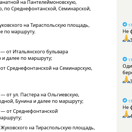
Канатной на Пантелеймоновскую,
, по Среднефонтанской, Семинарской,
Жуковского на Тираспольскую площадь,
17
Не 
ее по маршруту.
 — от Итальянского бульвара
 и далее по маршруту;
17
Оди
 от Среднефонтанской на Семинарскую,
бер
— от ул. Пастера на Ольгиевскую,
одной, Бунина и далее по маршруту;
17
Не 
й — от Среднефонтанской
маршруту;
т Жуковского на Тираспольскую площадь,