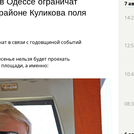
в Одессе ограничат
7 а
районе Куликова поля
14:2
чат в связи с годовщиной событий
12:5
есенье нельзя будет проехать
 площади, а именно:
10:4
08:3