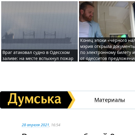
Конец эпохи «черного нал
мэрия открыла документ
Враг атаковал судно в Одесском
по электронному билету 
заливе: на месте вспыхнул пожар
от одесситов предложени
Материалы
28 апреля 2021
, 16:54