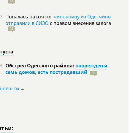
38
7
Попалась на взятке:
чиновницу из Одесчины
отправили в СИЗО
с правом внесения залога
12
вгуста
3
Обстрел Одесского района:
повреждены
семь домов, есть пострадавший
1
 новости →
атьи: