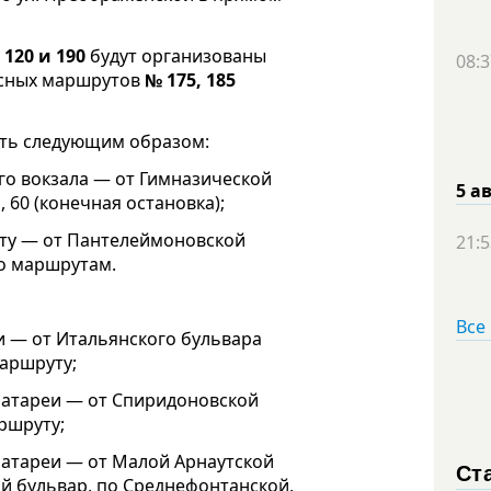
 120 и 190
будут организованы
08:3
бусных маршрутов
№ 175, 185
ать следующим образом:
го вокзала — от Гимназической
5 а
60 (конечная остановка);
сту — от Пантелеймоновской
21:5
о маршрутам.
Все
и — от Итальянского бульвара
маршруту;
батареи — от Спиридоновской
аршруту;
батареи — от Малой Арнаутской
Ст
й бульвар, по Среднефонтанской,