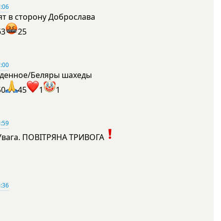
:06
ят в сторону Доброслава
63
25
:00
денное/Беляры шахеды
50
45
1
1
:59
Увага. ПОВІТРЯНА ТРИВОГА
1
:36