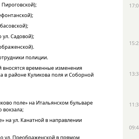
. Пироговской);
17:0
нефонтанской);
ибасовской);
 ул. Садовой);
15:2
еображенской).
отрудники полиции.
ий вносятся временные изменения
13:3
а в районе Куликова поля и Соборной
ково поле» на Итальянском бульваре
11:3
 вокзала;
» на ул. Канатной в направлении
09:4
 по ул. Преображенской в прямом