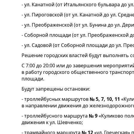
- ул. Канатной (от Итальянского бульвара до ул
- ул. Пироговской (от ул. Канатной до ул. Сред
- ул. Преображенской (от ул. Бунина до ул. Дер
- Соборной площади (от ул. Преображенской до
- ул. Садовой (от Соборной площади до ул. Пр
Решение городских властей будут выполнять с
С 7:00 до 20:00 или до завершения мероприят
в работу городского общественного транспорт
площади.
Будут запрещены остановки:
- троллейбусных маршрутов
№ 5, 7, 10, 11
«Кули
в направлении движения до железнодорожного
- троллейбусного маршрута
№ 9
«Куликово поле
движения к ул. Шевченко;
- трамвайного маршрута
№ 12
«ул. Греческая»