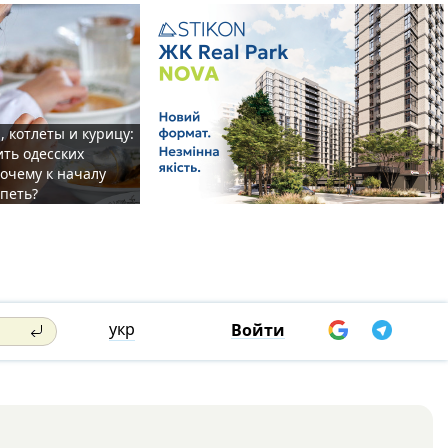
, котлеты и курицу:
ить одесских
очему к началу
спеть?
укр
Войти