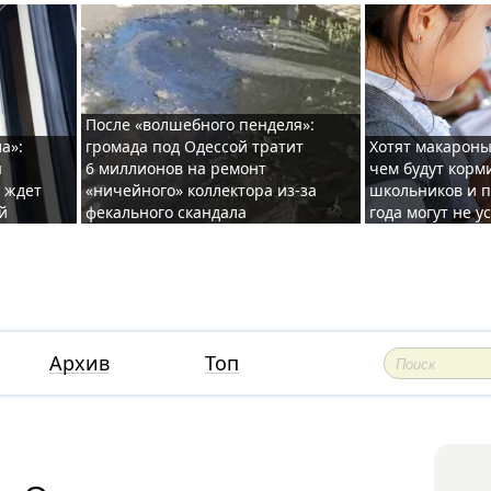
После «волшебного пенделя»:
а»:
громада под Одессой тратит
Хотят макароны
ы
6 миллионов на ремонт
чем будут корм
и ждет
«ничейного» коллектора из-за
школьников и п
й
фекального скандала
года могут не у
Архив
Топ