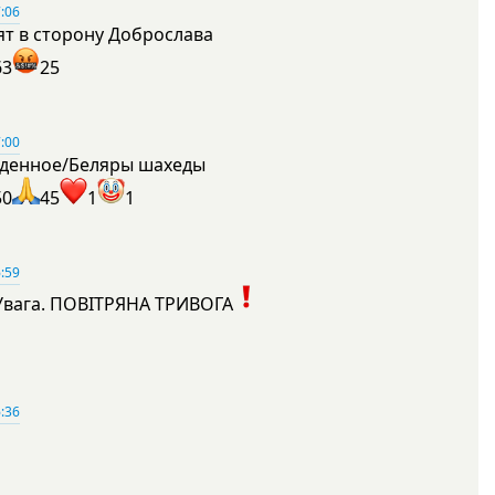
:06
ят в сторону Доброслава
63
25
:00
денное/Беляры шахеды
50
45
1
1
:59
Увага. ПОВІТРЯНА ТРИВОГА
1
:36