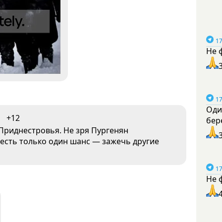
17
Не 
17
Оди
+12
бер
 Приднестровья. Не зря Пургенян
 есть только один шанс — зажечь другие
17
Не 