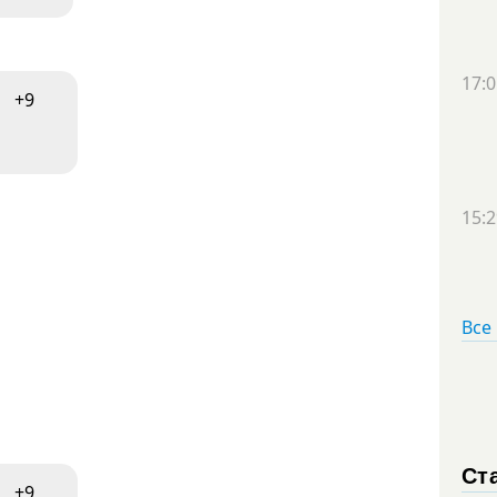
17:0
+9
15:2
Все
Ст
+9