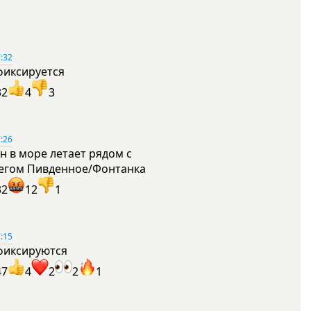
:32
фиксируется
32
4
3
:26
н в море летает рядом с
егом Пивденное/Фонтанка
32
12
1
:15
фиксируются
47
4
2
2
1