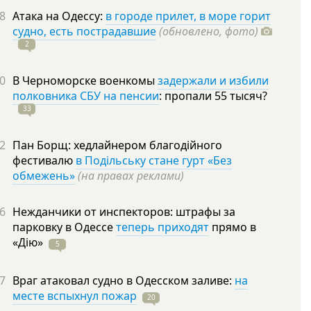
8
Атака на Одессу:
в городе прилет, в море горит
судно, есть пострадавшие
(обновлено, фото)
2
0
В Черноморске военкомы
задержали и избили
полковника СБУ на пенсии
: пропали 55
тысяч?
33
2
Пан Борщ: хедлайнером благодійного
фестивалю
в Подільську стане гурт «Без
обмежень»
(на правах реклами)
6
Нежданчики от инспекторов: штрафы за
парковку в Одессе
теперь приходят
прямо в
«Дію»
5
7
Враг атаковал судно в Одесском заливе:
на
месте вспыхнул пожар
20