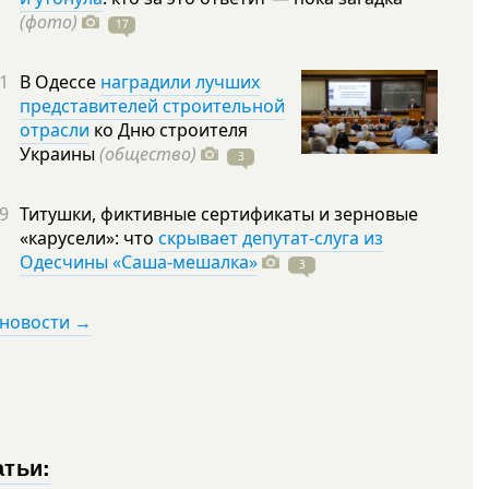
(фото)
17
1
В Одессе
наградили лучших
представителей строительной
отрасли
ко Дню строителя
Украины
(общество)
3
9
Титушки, фиктивные сертификаты и зерновые
«карусели»: что
скрывает депутат-слуга из
Одесчины «Саша-мешалка»
3
 новости →
атьи: