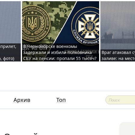
 прилет,
В Черноморске военкомы
задержали и избили полковника
Враг атаковал 
, фото)
СБУ на пенсии: пропали 55 тысяч?
заливе: на мес
Архив
Топ