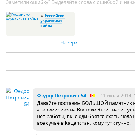
Заметили ошибку? Выделяйте слова с ошибкой и нажи
⚔
Российско-
украинская
война
Наверх ↑
Фёдор Петрович 54
11 июля 2014, 
Давайте поставим БОЛЬШОЙ памятник н
«перемирие» на Востоке.Этой твари тут 
нет работы, т.к. люди боятся ехать сюда
всё сучьё в Кацапстан, кому тут скучно.