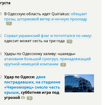
вгуста
9
В Одесскую область идет Quiriakus:
обещает
грозы, штормовой ветер и ночную прохладу
1
2
Сорвал украинский флаг и потоптался по нему
:
одессит может сесть на три
года
7
6
Удары по Одесскому заливу: «шахеды»
атаковали большой сухогруз, принадлежащий
крупной немецкой компании
2
2
Удар по Одессе:
двое
пострадавших, на стадионе
«Черноморец» снесло часть
крыши
, субботняя игра под
угрозой
5