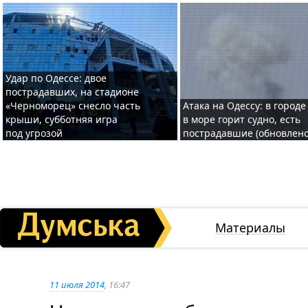
Удар по Одессе: двое
пострадавших, на стадионе
«Черноморец» снесло часть
Атака на Одессу: в городе
крыши, субботняя игра
в море горит судно, есть
под угрозой
пострадавшие (обновлено
Материалы
11 июля 2014
, 16:47