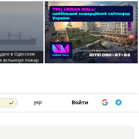
судно в Одесском
те вспыхнул пожар
укр
Войти