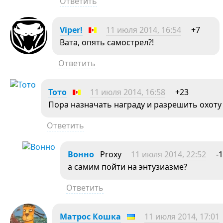
Ответить
Viper!
11 июля 2014, 16:54
+7
Вата, опять самострел?!
Ответить
Тото
11 июля 2014, 16:58
+23
Пора назначать награду и разрешить охоту 
Ответить
Вонно
Proxy
11 июля 2014, 22:52
-1
а самим пойти на энтузиазме?
Ответить
Матрос Кошка
11 июля 2014, 17:01