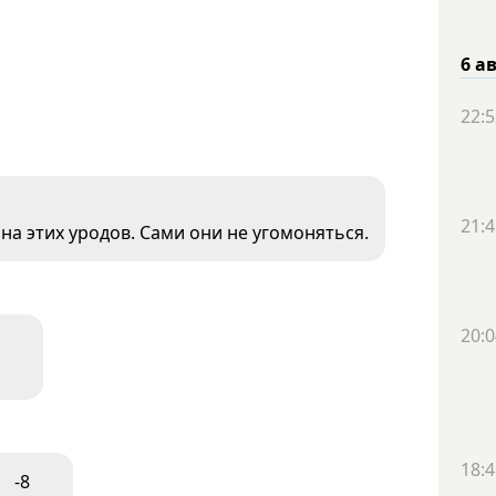
6 а
22:5
21:4
на этих уродов. Сами они не угомоняться.
20:0
18:4
-8