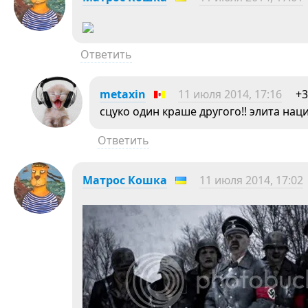
Ответить
metaxin
11 июля 2014, 17:16
+3
сцуко один краше другого!! элита нац
Ответить
Матрос Кошка
11 июля 2014, 17:02