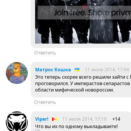
Ответить
Матрос Кошка
11 июля 2014, 17:04
Это теперь скорее всего решили зайти с
проговорился. У имперастов-сепарастов
области мифической новороссии.
Ответить
Viper!
11 июля 2014, 17:19
+14
Что вы их по одному выкладываете!