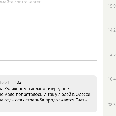
майте control-enter
15:0
14:2
12:5
10:4
16:51
+32
а Куликовом, сделаем очередное
не мало попряталось.И так у людей в Одессе
 на отдых-так стрельба продолжается.Гнать
08:3