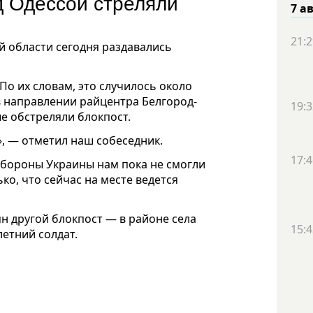
д Одессой стреляли
7 а
21:2
й области сегодня раздавались
По их словам, это случилось около
в направлении райцентра Белгород-
19:3
е обстреляли блокпост.
, — отметил наш собеседник.
17:4
бороны Украины нам пока не смогли
о, что сейчас на месте ведется
н другой блокпост — в районе села
15:4
етний солдат.