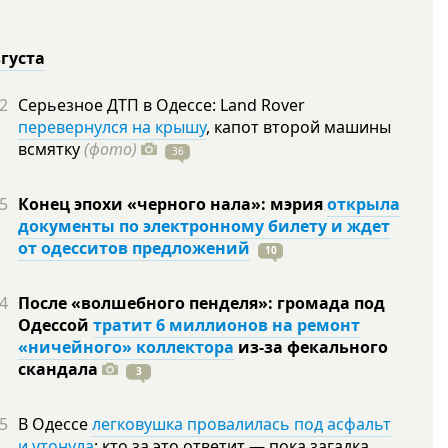
вгуста
2
Серьезное ДТП в Одессе: Land Rover
перевернулся на крышу
, капот второй машины
всмятку
(фото)
36
5
Конец эпохи «черного нала»: мэрия
открыла
документы по электронному билету и ждет
от одесситов предложений
10
4
После «волшебного пенделя»: громада под
Одессой
тратит 6 миллионов на ремонт
«ничейного» коллектора
из-за фекального
скандала
3
5
В Одессе
легковушка провалилась под асфальт
и утонула
: кто за это ответит — пока загадка