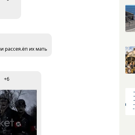
ии рассея.ёп их мать
+6