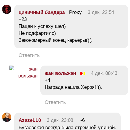
циничный бандера
Proxy
3 дек, 22:54
+23
Пацан к успеху шел)
Не подфартило)
Закономерный конец карьеры(((.
Ответить
жан вольжан
4 дек, 08:43
+4
Награда нашла Хероя! )).
Ответить
AzazeLL0
3 дек, 23:08
-6
Бугаёвская всегда была стрёмной улицой.