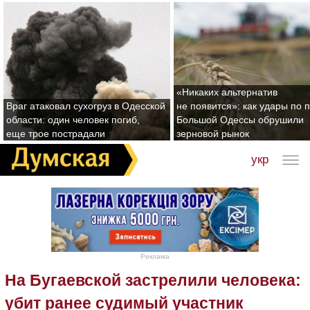
«Никаких альтернатив
Враг атаковал сухогруз в Одесской
не появится»: как удары по 
области: один человек погиб,
Большой Одессы обрушили
еще трое пострадали
зерновой рынок
укр
Реклама
На Бугаевской застрелили человека:
убит ранее судимый участник