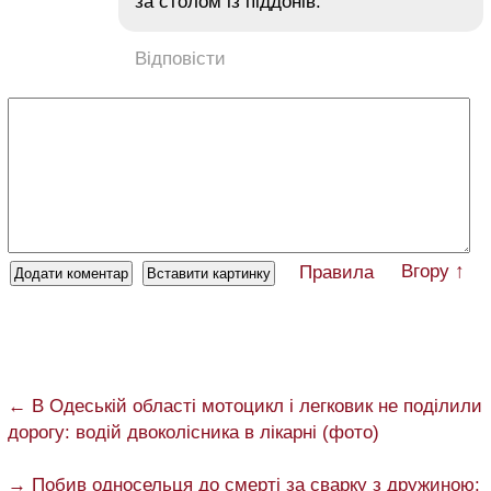
за столом із піддонів.
Відповісти
Вгору ↑
Правила
← В Одеській області мотоцикл і легковик не поділили
дорогу: водій двоколісника в лікарні (фото)
→ Побив односельця до смерті за сварку з дружиною: