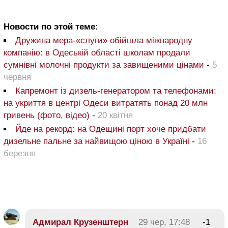
Новости по этой теме:
Дружина мера-«слуги» обійшла міжнародну
компанію: в Одеській області школам продали
сумнівні молочні продукти за завищеними цінами
-
5
червня
Капремонт із дизель-генератором та телефонами:
на укриття в центрі Одеси витратять понад 20 млн
гривень (фото, відео)
-
20 квітня
Йде на рекорд: на Одещині порт хоче придбати
дизельне пальне за найвищою ціною в Україні
-
16
березня
Адмирал Крузенштерн
29 чер, 17:48
-1