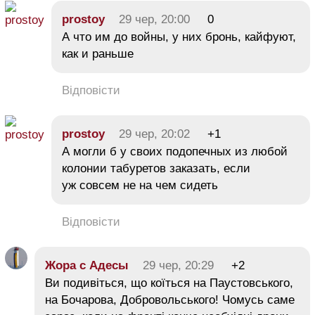
prostoy
29 чер, 20:00
0
А что им до войны, у них бронь, кайфуют,
как и раньше
Відповісти
prostoy
29 чер, 20:02
+1
А могли б у своих подопечных из любой
колонии табуретов заказать, если
уж совсем не на чем сидеть
Відповісти
Жора с Адесы
29 чер, 20:29
+2
Ви подивіться, що коїться на Паустовського,
на Бочарова, Добровольського! Чомусь саме