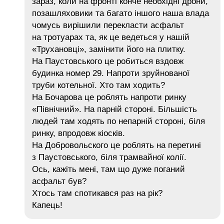
зараз, коли на фронті конче необхідні дрони,
позашляховики та багато іншого наша влада
чомусь вирішили перекласти асфальт
на тротуарах та, як це ведеться у нашій
«Трухановці», замінити його на плитку.
На Паустовського це робиться вздовж
будинка номер 29. Напроти зруйнованої
труби котельної. Хто там ходить?
На Бочарова це роблять напроти ринку
«Північний». На парній стороні. Більшість
людей там ходять по непарній стороні, біля
ринку, впродовж кіосків.
На Добровольского це роблять на перетині
з Паустовського, біля трамвайної колії.
Ось, кажіть мені, там що дуже поганий
асфальт був?
Хтось там спотикався раз на рік?
Капець!