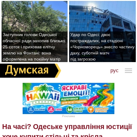
Заступник голови Одеської
Удар по Одесі: двоє
обласної ради захопив близько
постраждалих, на стадіоні
25 соток і приховав елітну
«Чорноморець» знесло частину
землю на Фонтані: вона
даху, суботній матч
оформлена на покійну матір
під загрозою
рус
Реклама
На часі? Одеське управління юстиції
хоче купити стільці та крісла