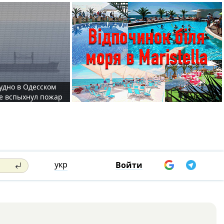
судно в Одесском
те вспыхнул пожар
укр
Войти