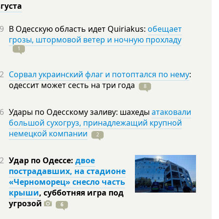
вгуста
9
В Одесскую область идет Quiriakus:
обещает
грозы, штормовой ветер и ночную прохладу
1
2
Сорвал украинский флаг и потоптался по нему
:
одессит может сесть на три
года
8
6
Удары по Одесскому заливу: шахеды
атаковали
большой сухогруз, принадлежащий крупной
немецкой компании
2
2
Удар по Одессе:
двое
пострадавших, на стадионе
«Черноморец» снесло часть
крыши
, субботняя игра под
угрозой
6