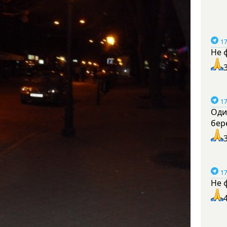
17
Не 
17
Оди
бер
17
Не 