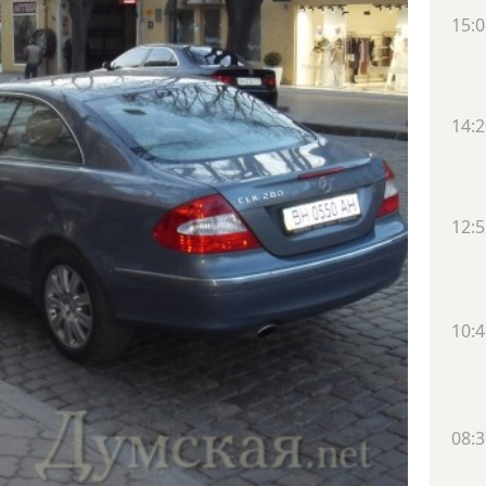
15:0
14:2
12:5
10:4
08:3