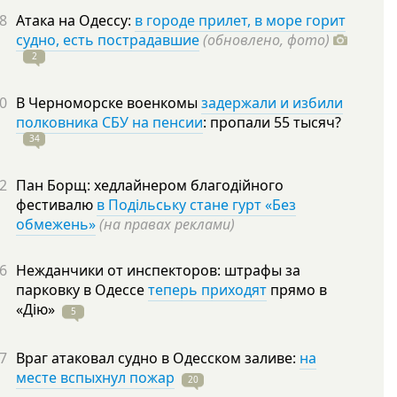
8
Атака на Одессу:
в городе прилет, в море горит
судно, есть пострадавшие
(обновлено, фото)
2
0
В Черноморске военкомы
задержали и избили
полковника СБУ на пенсии
: пропали 55
тысяч?
34
2
Пан Борщ: хедлайнером благодійного
фестивалю
в Подільську стане гурт «Без
обмежень»
(на правах реклами)
6
Нежданчики от инспекторов: штрафы за
парковку в Одессе
теперь приходят
прямо в
«Дію»
5
7
Враг атаковал судно в Одесском заливе:
на
месте вспыхнул пожар
20