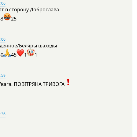
:06
ят в сторону Доброслава
63
25
:00
денное/Беляры шахеды
50
45
1
1
:59
Увага. ПОВІТРЯНА ТРИВОГА
1
:36