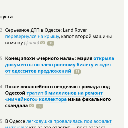
вгуста
2
Серьезное ДТП в Одессе: Land Rover
перевернулся на крышу
, капот второй машины
всмятку
(фото)
36
5
Конец эпохи «черного нала»: мэрия
открыла
документы по электронному билету и ждет
от одесситов предложений
11
4
После «волшебного пенделя»: громада под
Одессой
тратит 6 миллионов на ремонт
«ничейного» коллектора
из-за фекального
скандала
3
5
В Одессе
легковушка провалилась под асфальт
и утонула
: кто за это ответит — пока загадка