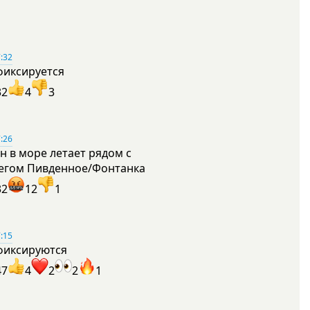
:32
фиксируется
32
4
3
:26
н в море летает рядом с
егом Пивденное/Фонтанка
32
12
1
:15
фиксируются
47
4
2
2
1