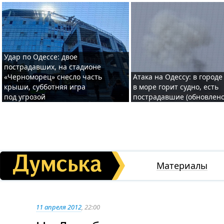
Удар по Одессе: двое
пострадавших, на стадионе
«Черноморец» снесло часть
Атака на Одессу: в городе
крыши, субботняя игра
в море горит судно, есть
под угрозой
пострадавшие (обновлено
Материалы
11 апреля 2012
, 22:00