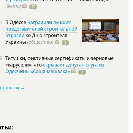
(фото)
17
1
В Одессе
наградили лучших
представителей строительной
отрасли
ко Дню строителя
Украины
(общество)
3
9
Титушки, фиктивные сертификаты и зерновые
«карусели»: что
скрывает депутат-слуга из
Одесчины «Саша-мешалка»
3
 новости →
атьи: