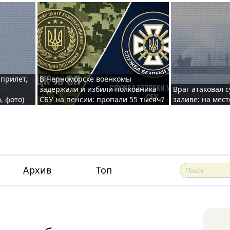
 прилет,
В Черноморске военкомы
задержали и избили полковника
Враг атаковал 
, фото)
СБУ на пенсии: пропали 55 тысяч?
заливе: на мес
Архив
Топ