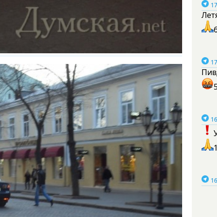
17
Лет
17
Пив
16
16