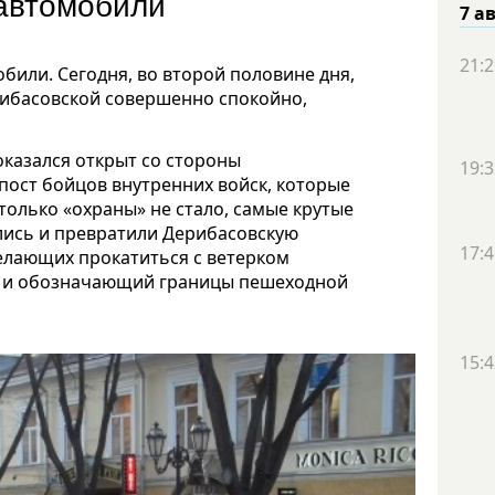
автомобили
7 а
21:2
или. Сегодня, во второй половине дня,
рибасовской совершенно спокойно,
казался открыт со стороны
19:3
 пост бойцов внутренних войск, которые
только «охраны» не стало, самые крутые
лись и превратили Дерибасовскую
17:4
елающих прокатиться с ветерком
д и обозначающий границы пешеходной
15:4