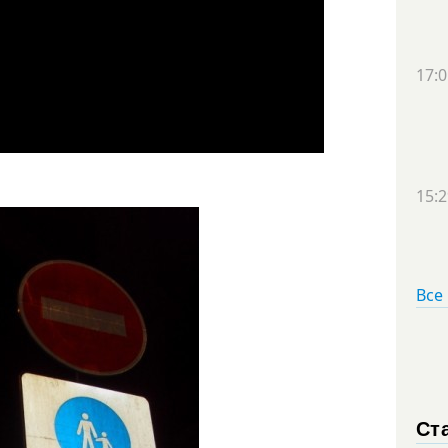
17:0
15:2
Все
Ст