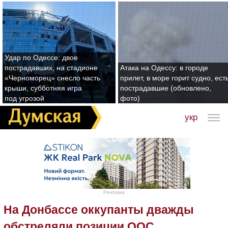
Удар по Одессе: двое
пострадавших, на стадионе
Атака на Одессу: в городе
«Черноморец» снесло часть
прилет, в море горит судно, ест
крыши, субботняя игра
пострадавшие (обновлено,
под угрозой
фото)
укр
Реклама
На Донбассе оккупанты дважды
обстреляли позиции ООС