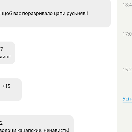
18:4
 щоб вас поразривало цапи русьняві!
17:0
17
дині!
15:2
+15
Усі
2
волочи кацапские, ненависть!