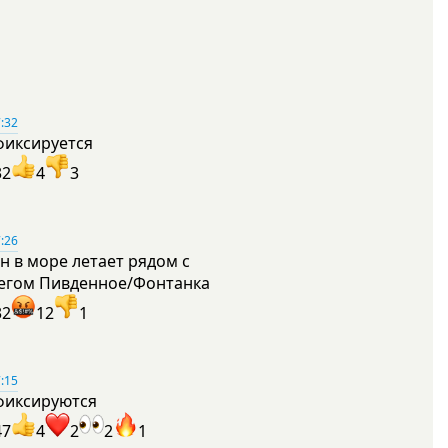
:32
фиксируется
32
4
3
:26
н в море летает рядом с
егом Пивденное/Фонтанка
32
12
1
:15
фиксируются
47
4
2
2
1