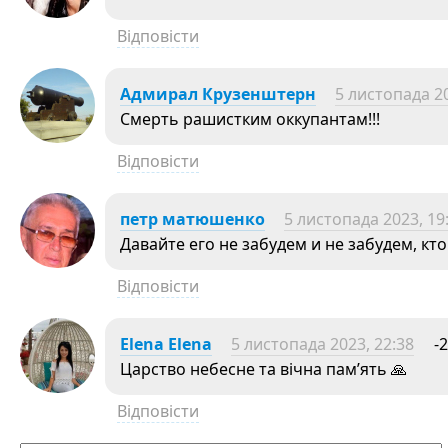
Відповісти
Адмирал Крузенштерн
5 листопада 20
Смерть рашистким оккупантам!!!
Відповісти
петр матюшенко
5 листопада 2023, 19
Давайте его не забудем и не забудем, кто
Відповісти
Elena Elena
5 листопада 2023, 22:38
-2
Царство небесне та вічна пам’ять 🙏
Відповісти