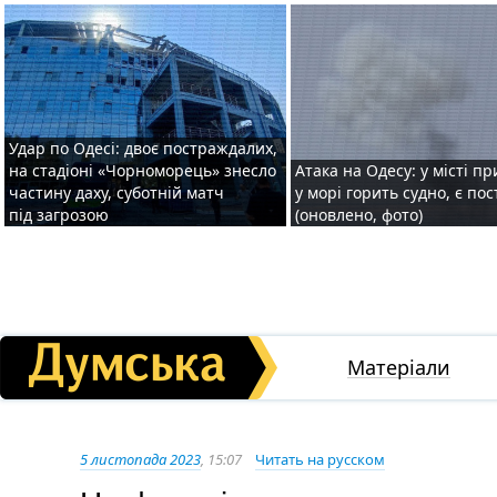
Удар по Одесі: двоє постраждалих,
на стадіоні «Чорноморець» знесло
Атака на Одесу: у місті пр
частину даху, суботній матч
у морі горить судно, є по
під загрозою
(оновлено, фото)
Матеріали
5 листопада 2023
, 15:07
Читать на русском