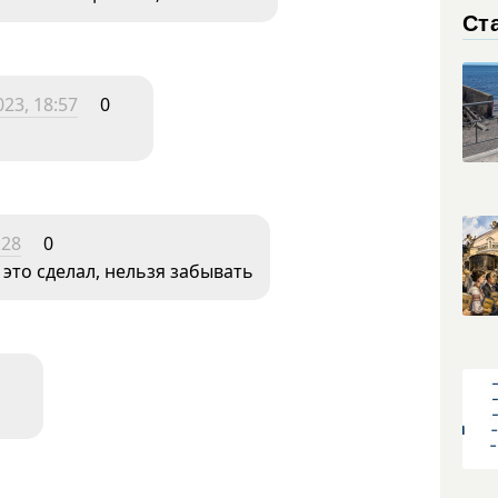
Ста
23, 18:57
0
:28
0
 это сделал, нельзя забывать