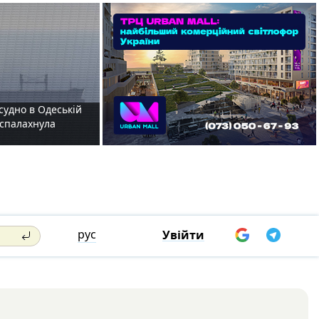
судно в Одеській
і спалахнула
рус
Увійти