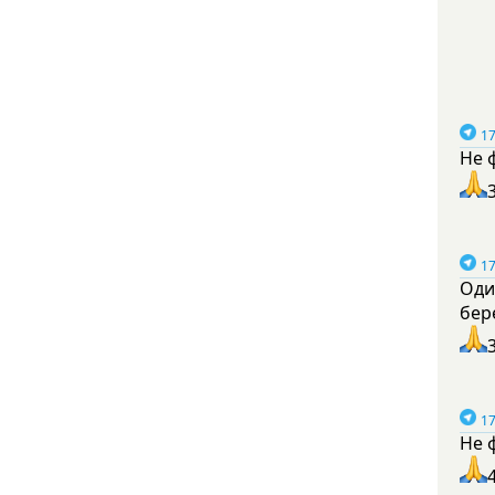
17
Не 
17
Оди
бер
17
Не 