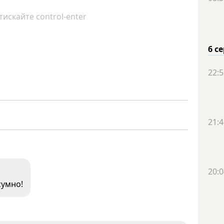
искайте control-enter
6 с
22:5
21:4
20:0
 сумно!