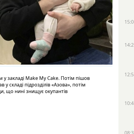
15:0
14:2
12:5
м у закладі Make My Cake. Потім пішов
у складі підрозділів «Азова», потім
ди, що нині знищує окупантів
10:4
08:3