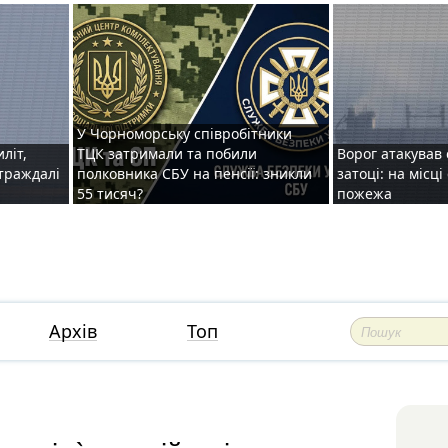
У Чорноморську співробітники
иліт,
ТЦК затримали та побили
Ворог атакував 
страждалі
полковника СБУ на пенсії: зникли
затоці: на місц
55 тисяч?
пожежа
Архів
Топ