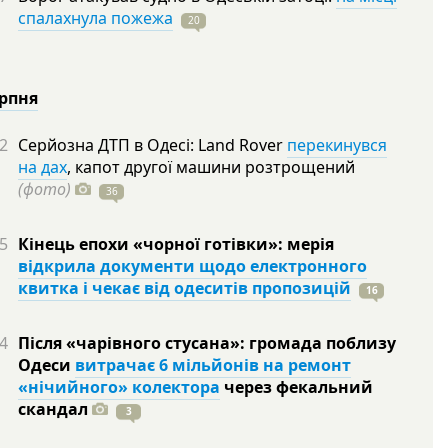
спалахнула пожежа
20
ерпня
2
Серйозна ДТП в Одесі: Land Rover
перекинувся
на дах
, капот другої машини розтрощений
(фото)
36
5
Кінець епохи «чорної готівки»: мерія
відкрила документи щодо електронного
квитка і чекає від одеситів пропозицій
16
4
Після «чарівного стусана»: громада поблизу
Одеси
витрачає 6 мільйонів на ремонт
«нічийного» колектора
через фекальний
скандал
3