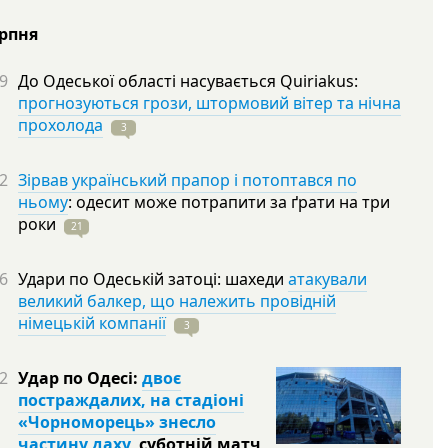
ерпня
9
До Одеської області насувається Quiriakus:
прогнозуються грози, штормовий вітер та нічна
прохолода
3
2
Зірвав український прапор і потоптався по
ньому
: одесит може потрапити за ґрати на три
роки
21
6
Удари по Одеській затоці: шахеди
атакували
великий балкер, що належить провідній
німецькій компанії
3
2
Удар по Одесі:
двоє
постраждалих, на стадіоні
«Чорноморець» знесло
частину даху
, суботній матч