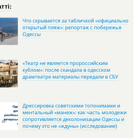
тті:
Что скрывается за табличкой «официально
открытый пляж»: репортаж с побережья
Одессы
«Театр не является пророссийским
кублом»: после скандала в одесском
драмтеатре материалы передали в СБУ
Дрессировка советскими топонимами и
ментальный «манеж»: как часть молодежи
сопротивляется деколонизации Одессы и
почему это не «ждуны» (исследование)