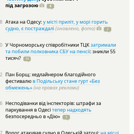
під
загрозою
8
8
Атака на Одесу:
у місті приліт, у морі горить
судно, є постраждалі
(оновлено, фото)
2
0
У Чорноморську співробітники ТЦК
затримали
та побили полковника СБУ на пенсії
: зникли 55
тисяч?
34
2
Пан Борщ: хедлайнером благодійного
фестивалю
в Подільську стане гурт «Без
обмежень»
(на правах реклами)
6
Несподіванки від інспекторів: штрафи за
паркування в Одесі
тепер надходять
безпосередньо в
«Дію»
5
7
Ворог атакував судно в Одеській затоці:
на місці