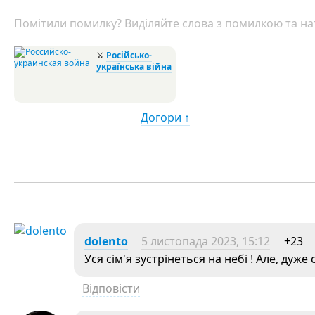
Помітили помилку? Виділяйте слова з помилкою та нат
⚔
Російсько-
українська війна
Догори ↑
dolento
5 листопада 2023, 15:12
+23
Уся сім'я зустрінеться на небі ! Але, дуже
Відповісти