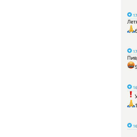
17
Лет
17
Пив
16
16