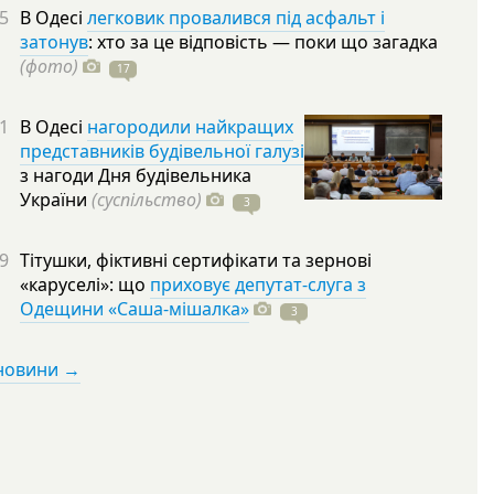
5
В Одесі
легковик провалився під асфальт і
затонув
: хто за це відповість — поки що загадка
(фото)
17
1
В Одесі
нагородили найкращих
представників будівельної галузі
з нагоди Дня будівельника
України
(суспільство)
3
9
Тітушки, фіктивні сертифікати та зернові
«каруселі»: що
приховує депутат-слуга з
Одещини «Саша-мішалка»
3
 новини →