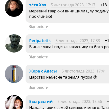
тётя Хая
5 листопада 2023, 17:17
+18
мерзенні тварюки винищили цілу родину!
проклинаю!
Відповісти
Peripatetik
5 листопада 2023, 17:33
+
Вічна слава і подяка захиснику та його ро
Відповісти
Жора с Адесы
5 листопада 2023, 17:41
Царство небесне та земля пухом 😢
Відповісти
Евстрастий
5 листопада 2023, 18:56
+
Нажаль таких семей слишком много. Та с