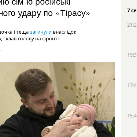
ию сім`ю російські
ного удару по «Тірасу»
7 с
21:2
дочка і теща
загинули
внаслідок
у, склав голову на фронті.
.
19:3
17:4
15:4