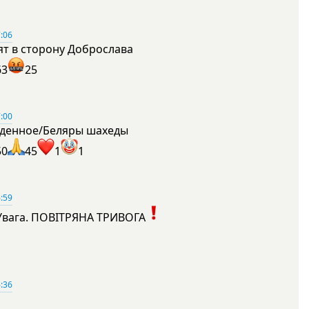
:06
ят в сторону Доброслава
63
25
:00
денное/Беляры шахеды
50
45
1
1
:59
Увага. ПОВІТРЯНА ТРИВОГА
1
:36