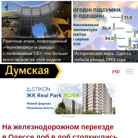
Ракетные атаки, поврежденный
«Черноморец» и скандал
с полковником СБУ: что больше
Историческая жара: Одесса
всего читали на этой неделе
побила рекорд 1963 года
укр
Реклама
На железнодорожном переезде
в Одессе лоб в лоб столкнулись