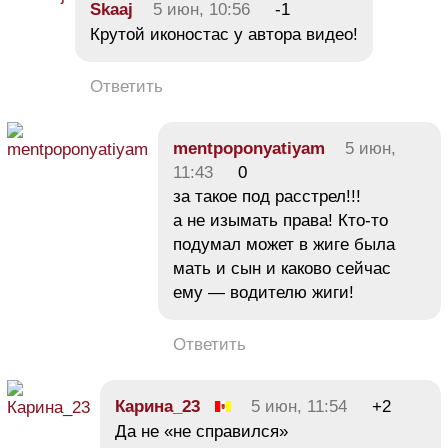
Skaaj
5 июн, 10:56
-1
Крутой иконостас у автора видео!
Ответить
mentpoponyatiyam
5 июн,
11:43
0
за такое под расстрел!!!
а не изымать права! Кто-то
подумал может в жиге была
мать и сын и каково сейчас
ему — водителю жиги!
Ответить
Карина_23
5 июн, 11:54
+2
Да не «не справился»