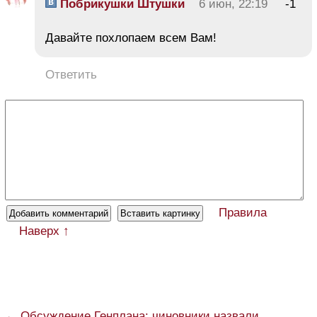
Побрикушки Штушки
6 июн, 22:19
-1
Давайте похлопаем всем Вам!
Ответить
Правила
Наверх ↑
← Обсуждение Генплана: чиновники назвали